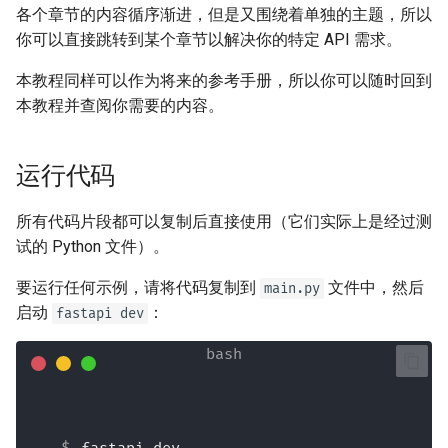
响应 Cookies
- 使用 Uvicorn 的多工作进程
newsletter
各个章节的内容循序渐进，但是又围绕着单独的主题，所以
ru - русский язык
模式
是否为输入和输出分别生成
APIRouter class
你可以直接跳转到某个章节以解决你的特定 API 需求。
tr - Türkçe
OpenAPI JSON Schema
响应头
容器中的 FastAPI - Docker
Background Tasks -
本教程同样可以作为将来的参考手册，所以你可以随时回到
uk - українська мова
自托管自定义文档 UI 静态资
BackgroundTasks
响应 - 更改状态码
本教程并查阅你需要的内容。
zh - 简体中文
源
Request class
高级依赖项
zh-hant - 繁體中文
运行代码
配置 Swagger UI
WebSockets
高级安全
所有代码片段都可以复制后直接使用（它们实际上是经过测
测试数据库
试的 Python 文件）。
HTTPConnection class
直接使用 Request
使用旧的 403 认证错误状态
要运行任何示例，请将代码复制到
文件中，然后
main.py
码
Response class
使用数据类
启动
：
fastapi dev
Custom Response Classes -
高级中间件
File, HTML, Redirect,
Streaming, etc.
子应用 - 挂载
Server-Sent Events -
使用代理