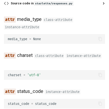
Source code in
starlette/responses.py
ント
ヘッダーパラメータのモ
プロキシの背後
レスポンスモデル - 戻り
media_type
class-attribute
型
instance-attribute
テンプレート
追加のモデル
media_type
=
None
WebSockets
レスポンスステータスコ
Lifespan イベント
charset
class-attribute
instance-attribute
フォームデータ
WebSocket のテスト
フォームモデル
charset
=
'utf-8'
イベントのテスト: lifespa
と startup - shutdown
リクエストファイル
status_code
instance-attribute
依存関係のオーバーライ
リクエストフォームとフ
よるテスト
ル
status_code
=
status_code