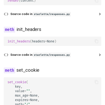
render
(
content
)
Content-Type の厳格チェ
タベース
大規模アプリケーション -
Source code in
starlette/responses.py
数ファイル
init_headers
JSON Lines をストリーム
る
init_headers
(
headers
=
None
)
Server-Sent Events (SSE)
Source code in
starlette/responses.py
バックグラウンドタスク
set_cookie
メタデータとドキュメン
URL
set_cookie
(
key
,
フロントエンド
value
=
""
,
max_age
=
None
,
静的ファイル
expires
=
None
,
path
=
"/"
,