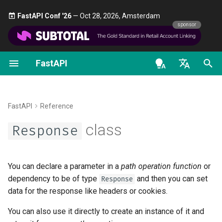
FastAPI Conf '26
— Oct 28, 2026, Amsterdam 🎤
sponsor
FastAPI
Pythonの型の紹介
OpenAPI docs
FastAPI People
代替ツールから受けたインス
最初のステップ
データのストリーミング
FastAPIのバージョンにつ
一般 - ハウツー - レシピ
Response
ピレーションと比較
て
en - English
並行処理と async / await
OpenAPI models
ヘルプ
パスパラメータ
Path Operationの高度な設
Pydantic v1 から Pydantic 
media_type
歴史、設計、そしてこれから
FastAPI Cloud
への移行
de - Deutsch
FastAPI
Reference
チュートリアル - ユーザー
Contributing
クエリパラメータ
追加のステータスコード
charset
es - español
class
ガイド
ベンチマーク
Response
HTTPS について
GraphQL
Translations
リクエストボディ
レスポンスを直接返す
fr - français
status_code
高度なユーザーガイド
Repository Management
サーバーを手動で実行す
カスタム Request と
hi - हिन्दी
APIRoute クラス
Full Stack FastAPI テンプレ
クエリパラメータと文字
カスタムレスポンス -
background
You can declare a parameter in a
path operation function
or
FastAPI CLI
ート
ja - 日本語
検証
HTML、ストリーム、ファ
デプロイメントのコンセ
dependency to be of type
and then you can set
Response
ル、その他
条件付き OpenAPI
body
data for the response like headers or cookies.
ko - 한국어
エディタ対応
External Links
パスパラメータと数値の
クラウドプロバイダへの
You can also use it directly to create an instance of it and
pt - português
OpenAPI の追加レスポン
FastAPI デプロイ
OpenAPI の拡張
headers