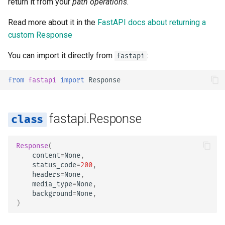
return it from your
path operations
.
デプロイ
FastAPI and friends
クエリパラメータモデル
ru - русский язык
newsletter
レスポンスの Cookie
Server Workers - ワーカ
入力と出力でOpenAPIの
render
Read more about it in the
FastAPI docs about returning a
tr - Türkçe
きUvicorn
ーマを分けるかどうか
ハウツー - レシピ
ボディ - 複数のパラメータ
custom Response
レスポンスヘッダー
init_headers
uk - українська мова
コンテナ内のFastAPI -
カスタムドキュメント UI 
ボディ - フィールド
You can import it directly from
:
fastapi
zh - 简体中文
Docker
静的アセット（セルフホ
レスポンス - ステータス
set_cookie
ィング）
ドの変更
ボディ - ネストされたモ
zh-hant - 繁體中文
from
fastapi
import
Response
delete_cookie
Swagger UI の設定
高度な依存関係
リクエストのExampleデ
の宣言
fastapi.Response
データベースのテスト
高度なセキュリティ
追加データ型
Response
(
古い 403 認証エラーのス
Request を直接使う
content
=
None
,
ータスコードを使う
クッキーのパラメータ
status_code
=
200
,
Dataclasses の使用
headers
=
None
,
media_type
=
None
,
ヘッダーのパラメータ
background
=
None
,
高度なミドルウェア
)
クッキーパラメータモデ
サブアプリケーション - 