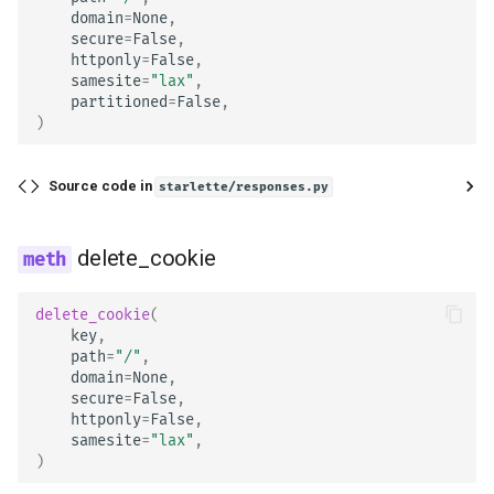
domain
=
None
,
テスト
secure
=
False
,
httponly
=
False
,
デバッグ
samesite
=
"lax"
,
partitioned
=
False
,
)
Source code in
starlette/responses.py
delete_cookie
delete_cookie
(
key
,
path
=
"/"
,
domain
=
None
,
secure
=
False
,
httponly
=
False
,
samesite
=
"lax"
,
)