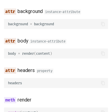
非同期テスト
エラーハンドリング
background
instance-attribute
設定と環境変数
Path Operationの設定
background
=
background
OpenAPI コールバック
JSON互換エンコーダ
body
OpenAPI の Webhook
ボディ - 更新
instance-attribute
WSGI の組み込み - Flask
依存関係
body
=
render
(
content
)
Django など
セキュリティ入門
headers
SDK の生成
property
ミドルウェア
高度な Python の型
headers
CORS (Cross-Origin Resou
Base64 にしたバイトを含
Sharing)
render
JSON
SQL（リレーショナル）