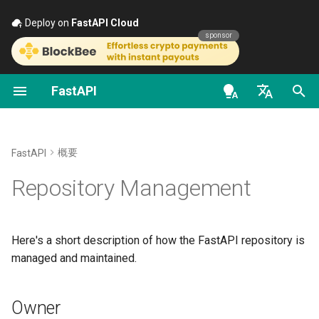
Deploy on
FastAPI Cloud
🚀
sponsor
FastAPI
Pythonの型の紹介
FastAPI class
FastAPI People
最初のステップ
データのストリーミング
FastAPIのバージョンにつ
一般 - ハウツー - レシピ
OpenAPI docs
Owner
て
en - English
並行処理と async / await
Request Parameters
ヘルプ
パスパラメータ
Path Operationの高度な設
Pydantic v1 から Pydantic 
OpenAPI models
Team
FastAPI Cloud
への移行
de - Deutsch
概要
FastAPI
チュートリアル - ユーザー
Status Codes
Contributing
クエリパラメータ
追加のステータスコード
es - español
Repository Management
ガイド
HTTPS について
GraphQL
UploadFile class
Translations
リクエストボディ
レスポンスを直接返す
fr - français
高度なユーザーガイド
サーバーを手動で実行す
カスタム Request と
hi - हिन्दी
APIRoute クラス
Exceptions - HTTPException
Full Stack FastAPI テンプレ
クエリパラメータと文字
カスタムレスポンス -
Here's a short description of how the FastAPI repository is
FastAPI CLI
and WebSocketException
ート
ja - 日本語
検証
HTML、ストリーム、ファ
デプロイメントのコンセ
managed and maintained.
ル、その他
条件付き OpenAPI
ko - 한국어
エディタ対応
Dependencies - Depends()
External Links
パスパラメータと数値の
クラウドプロバイダへの
Owner
pt - português
and Security()
OpenAPI の追加レスポン
FastAPI デプロイ
OpenAPI の拡張