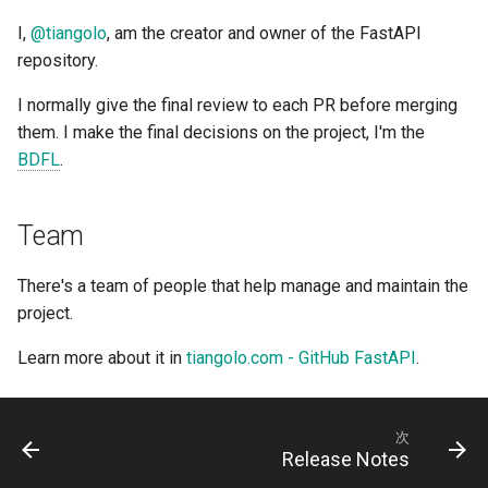
デプロイ
FastAPI and friends
クエリパラメータモデル
ru - русский язык
APIRouter class
newsletter
レスポンスの Cookie
Server Workers - ワーカ
入力と出力でOpenAPIの
I,
@tiangolo
, am the creator and owner of the FastAPI
tr - Türkçe
きUvicorn
ーマを分けるかどうか
ハウツー - レシピ
ボディ - 複数のパラメータ
repository. 🤓
Background Tasks -
レスポンスヘッダー
uk - українська мова
I normally give the final review to each PR before merging
BackgroundTasks
コンテナ内のFastAPI -
カスタムドキュメント UI 
ボディ - フィールド
them. I make the final decisions on the project, I'm the
zh - 简体中文
Docker
静的アセット（セルフホ
レスポンス - ステータス
BDFL
. 😅
ィング）
Request class
ドの変更
ボディ - ネストされたモ
zh-hant - 繁體中文
Swagger UI の設定
WebSockets
高度な依存関係
リクエストのExampleデ
Team
の宣言
データベースのテスト
HTTPConnection class
高度なセキュリティ
There's a team of people that help manage and maintain the
追加データ型
project. 😎
古い 403 認証エラーのス
Response class
Request を直接使う
ータスコードを使う
クッキーのパラメータ
Learn more about it in
tiangolo.com - GitHub FastAPI
.
Custom Response Classes -
Dataclasses の使用
File, HTML, Redirect,
ヘッダーのパラメータ
Streaming, etc.
高度なミドルウェア
次
Release Notes
クッキーパラメータモデ
Server-Sent Events -
サブアプリケーション - 