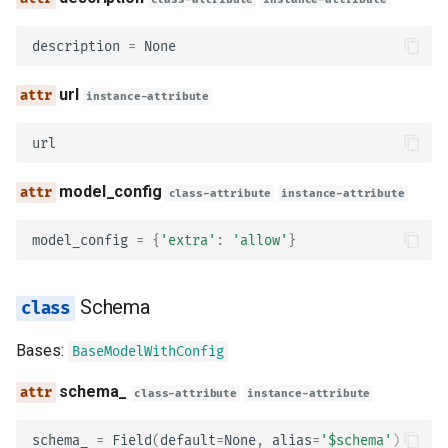
writeOnly
description
=
None
examples
url
instance-attribute
discriminator
url
xml
model_config
class-attribute
instance-attribute
externalDocs
model_config
=
{
'extra'
:
'allow'
}
example
model_config
Schema
Example
Bases:
BaseModelWithConfig
schema_
summary
class-attribute
instance-attribute
schema_
=
Field
(
default
=
None
,
alias
=
'$schema'
)
description