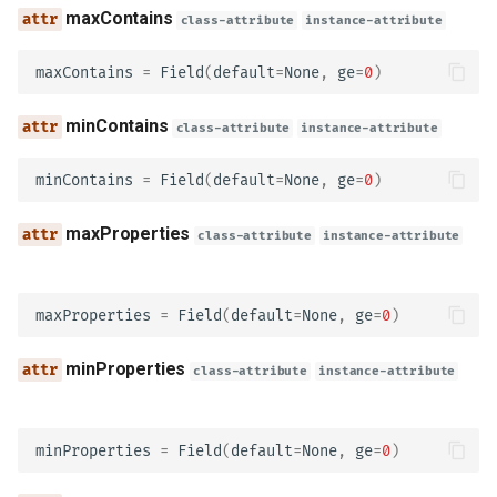
maxContains
class-attribute
instance-attribute
operationId
maxContains
=
Field
(
default
=
None
,
ge
=
0
)
parameters
minContains
class-attribute
instance-attribute
requestBody
minContains
=
Field
(
default
=
None
,
ge
=
0
)
responses
maxProperties
class-attribute
instance-attribute
callbacks
deprecated
maxProperties
=
Field
(
default
=
None
,
ge
=
0
)
security
minProperties
class-attribute
instance-attribute
servers
minProperties
=
Field
(
default
=
None
,
ge
=
0
)
model_config