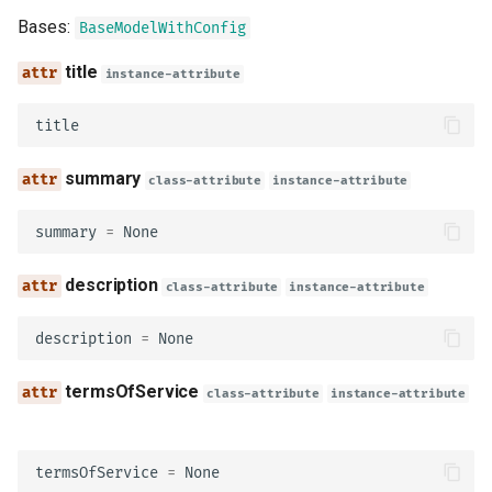
prefix
テスト
Bases:
BaseModelWithConfig
attribute
title
instance-attribute
デバッグ
wrapped
title
model_config
summary
class-attribute
instance-attribute
ExternalDocumentation
summary
=
None
description
description
class-attribute
instance-attribute
url
description
=
None
model_config
termsOfService
class-attribute
instance-attribute
Schema
termsOfService
=
None
schema_