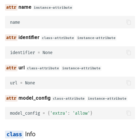
Content-Type の厳格チェ
タベース
model_config
name
instance-attribute
大規模アプリケーション -
Reference
name
数ファイル
ref
identifier
class-attribute
instance-attribute
JSON Lines をストリーム
る
Discriminator
identifier
=
None
Server-Sent Events (SSE)
propertyName
url
class-attribute
instance-attribute
バックグラウンドタスク
mapping
url
=
None
メタデータとドキュメン
XML
model_config
class-attribute
instance-attribute
URL
name
model_config
=
{
'extra'
:
'allow'
}
フロントエンド
namespace
静的ファイル
Info