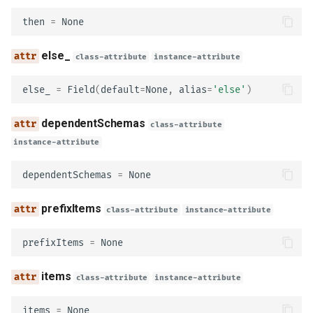
schema_
then
=
None
example
else_
class-attribute
instance-attribute
examples
else_
=
Field
(
default
=
None
,
alias
=
'else'
)
content
dependentSchemas
class-attribute
instance-attribute
model_config
dependentSchemas
=
None
Parameter
prefixItems
class-attribute
instance-attribute
name
prefixItems
=
None
in_
items
class-attribute
instance-attribute
model_config
items
=
None