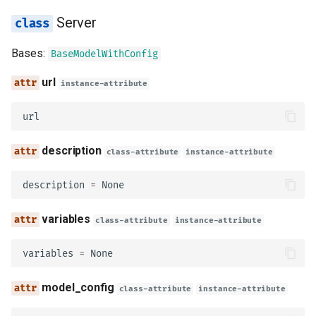
Server
contains
Bases:
BaseModelWithConfig
properties
url
instance-attribute
patternProperties
url
additionalProperties
description
class-attribute
instance-attribute
propertyNames
description
=
None
unevaluatedItems
variables
class-attribute
instance-attribute
unevaluatedProperties
variables
=
None
type
model_config
class-attribute
instance-attribute
enum