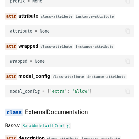
prefix
=
None
format
attribute
class-attribute
instance-attribute
contentEncoding
attribute
=
None
contentMediaType
wrapped
class-attribute
instance-attribute
contentSchema
wrapped
=
None
title
model_config
class-attribute
instance-attribute
description
model_config
=
{
'extra'
:
'allow'
}
default
deprecated
ExternalDocumentation
readOnly
Bases:
BaseModelWithConfig
description
class-attribute
instance-attribute