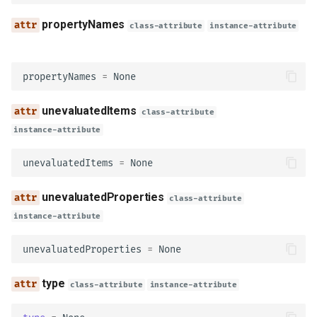
content
propertyNames
class-attribute
instance-attribute
Header
propertyNames
=
None
model_config
unevaluatedItems
description
class-attribute
instance-attribute
required
unevaluatedItems
=
None
deprecated
unevaluatedProperties
class-attribute
style
instance-attribute
unevaluatedProperties
=
None
explode
type
allowReserved
class-attribute
instance-attribute