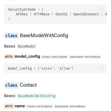
ント
ヘッダーパラメータのモ
Info
SecurityScheme
=
(
APIKey
|
HTTPBase
|
OAuth2
|
OpenIdConnect
|
HTT
プロキシの背後
レスポンスモデル - 戻り
title
)
型
テンプレート
summary
BaseModelWithConfig
追加のモデル
WebSockets
description
Bases:
BaseModel
レスポンスステータスコ
Lifespan イベント
termsOfService
model_config
class-attribute
instance-attribute
フォームデータ
WebSocket のテスト
contact
model_config
=
{
'extra'
:
'allow'
}
フォームモデル
イベントのテスト: lifespa
license
と startup - shutdown
Contact
リクエストファイル
version
Bases:
BaseModelWithConfig
依存関係のオーバーライ
リクエストフォームとフ
よるテスト
ル
model_config
name
class-attribute
instance-attribute