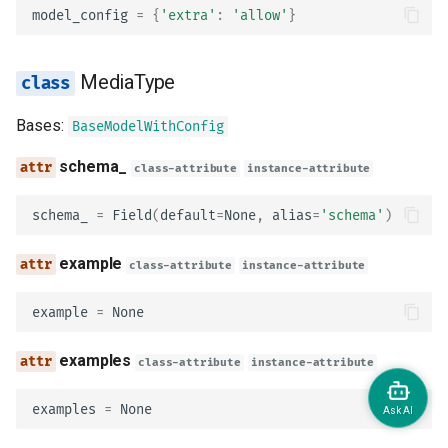
model_config
=
{
'extra'
:
'allow'
}
password
clientCredentials
MediaType
authorizationCode
Bases:
BaseModelWithConfig
model_config
schema_
class-attribute
instance-attribute
OAuth2
schema_
=
Field
(
default
=
None
,
alias
=
'schema'
)
type_
example
class-attribute
instance-attribute
flows
example
=
None
examples
model_config
class-attribute
instance-attribute
description
examples
=
None