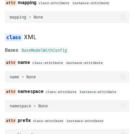
mapping
class-attribute
instance-attribute
maxItems
mapping
=
None
minItems
uniqueItems
XML
maxContains
Bases:
BaseModelWithConfig
name
class-attribute
instance-attribute
minContains
name
=
None
maxProperties
namespace
class-attribute
instance-attribute
minProperties
namespace
=
None
required
prefix
class-attribute
instance-attribute
dependentRequired