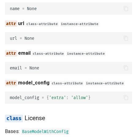
非同期テスト
エラーハンドリング
ServerVariable
name
=
None
設定と環境変数
Path Operationの設定
enum
url
class-attribute
instance-attribute
OpenAPI コールバック
JSON互換エンコーダ
default
url
=
None
OpenAPI の Webhook
ボディ - 更新
description
email
class-attribute
instance-attribute
WSGI の組み込み - Flask
依存関係
model_config
email
=
None
Django など
セキュリティ入門
Server
model_config
class-attribute
instance-attribute
SDK の生成
ミドルウェア
url
model_config
=
{
'extra'
:
'allow'
}
高度な Python の型
CORS (Cross-Origin Resou
description
Base64 にしたバイトを含
Sharing)
License
JSON
variables
Bases:
SQL（リレーショナル）
BaseModelWithConfig