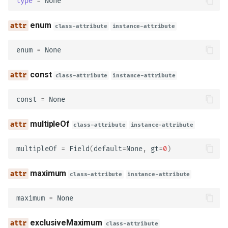
type
=
None
schema_
enum
example
class-attribute
instance-attribute
enum
=
None
examples
const
content
class-attribute
instance-attribute
const
=
None
RequestBody
multipleOf
class-attribute
instance-attribute
description
multipleOf
=
Field
(
default
=
None
,
gt
=
0
)
content
maximum
class-attribute
instance-attribute
required
maximum
=
None
model_config
exclusiveMaximum
class-attribute
Link