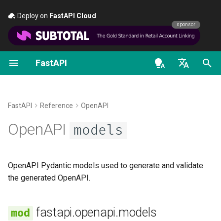
Deploy on
FastAPI Cloud
🚀
sponsor
FastAPI
Pythonの型の紹介
FastAPI People
代替ツールから受けたインス
最初のステップ
データのストリーミング
FastAPIのバージョンにつ
一般 - ハウツー - レシピ
models
ピレーションと比較
て
en - English
並行処理と async / await
ヘルプ
パスパラメータ
Path Operationの高度な設
Pydantic v1 から Pydantic 
SchemaType
歴史、設計、そしてこれから
FastAPI Cloud
への移行
de - Deutsch
FastAPI
Reference
OpenAPI
チュートリアル - ユーザー
Contributing
クエリパラメータ
追加のステータスコード
SchemaOrBool
es - español
OpenAPI
ガイド
ベンチマーク
models
HTTPS について
GraphQL
Translations
リクエストボディ
レスポンスを直接返す
fr - français
SecurityScheme
高度なユーザーガイド
Repository Management
サーバーを手動で実行す
カスタム Request と
hi - हिन्दी
APIRoute クラス
Full Stack FastAPI テンプレ
クエリパラメータと文字
カスタムレスポンス -
BaseModelWithConfig
OpenAPI Pydantic models used to generate and validate
FastAPI CLI
ート
ja - 日本語
検証
HTML、ストリーム、ファ
デプロイメントのコンセ
the generated OpenAPI.
ル、その他
条件付き OpenAPI
model_config
ko - 한국어
エディタ対応
External Links
パスパラメータと数値の
クラウドプロバイダへの
fastapi.openapi.models
pt - português
OpenAPI の追加レスポン
FastAPI デプロイ
OpenAPI の拡張
Contact