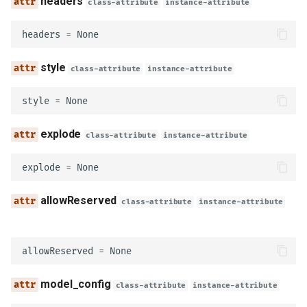
headers
class-attribute
instance-attribute
headers
=
None
OAuthFlowAuthorizationCode
style
class-attribute
instance-attribute
authorizationUrl
style
=
None
tokenUrl
explode
class-attribute
instance-attribute
model_config
explode
=
None
refreshUrl
allowReserved
class-attribute
instance-attribute
scopes
allowReserved
=
None
OAuthFlows
model_config
implicit
class-attribute
instance-attribute