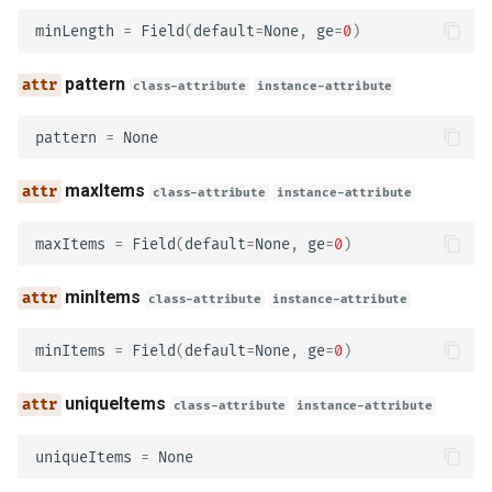
minLength
=
Field
(
default
=
None
,
ge
=
0
)
headers
pattern
class-attribute
instance-attribute
content
pattern
=
None
links
maxItems
class-attribute
instance-attribute
model_config
maxItems
=
Field
(
default
=
None
,
ge
=
0
)
Operation
minItems
class-attribute
instance-attribute
tags
minItems
=
Field
(
default
=
None
,
ge
=
0
)
summary
uniqueItems
class-attribute
instance-attribute
description
uniqueItems
=
None
externalDocs