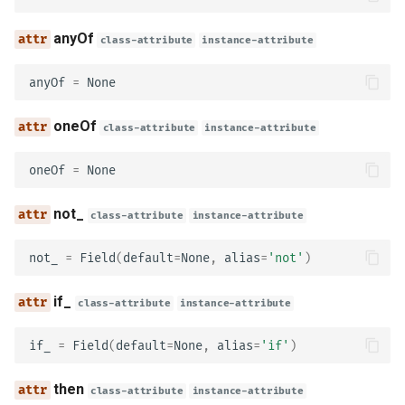
encoding
anyOf
class-attribute
instance-attribute
model_config
anyOf
=
None
ParameterBase
oneOf
class-attribute
instance-attribute
description
oneOf
=
None
required
not_
class-attribute
instance-attribute
deprecated
not_
=
Field
(
default
=
None
,
alias
=
'not'
)
style
if_
class-attribute
instance-attribute
explode
if_
=
Field
(
default
=
None
,
alias
=
'if'
)
allowReserved
then
class-attribute
instance-attribute