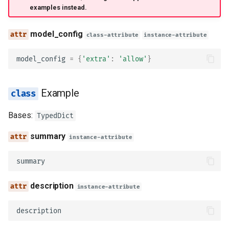
examples instead.
model_config
model_config
class-attribute
instance-attribute
description
model_config
=
{
'extra'
:
'allow'
}
HTTPBearer
Example
scheme
Bases:
TypedDict
bearerFormat
summary
instance-attribute
model_config
summary
type_
description
instance-attribute
description
description
OAuthFlow