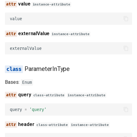
value
instance-attribute
refreshUrl
value
scopes
externalValue
instance-attribute
model_config
externalValue
OAuthFlowImplicit
ParameterInType
authorizationUrl
Bases:
Enum
model_config
query
class-attribute
instance-attribute
refreshUrl
query
=
'query'
scopes
header
class-attribute
instance-attribute
OAuthFlowPassword