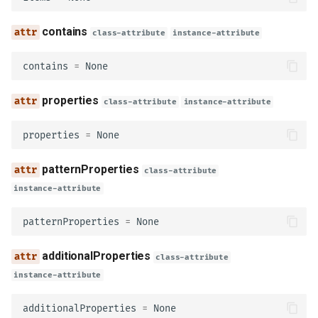
description
contains
class-attribute
instance-attribute
required
contains
=
None
deprecated
properties
class-attribute
instance-attribute
style
properties
=
None
explode
patternProperties
class-attribute
allowReserved
instance-attribute
schema_
patternProperties
=
None
additionalProperties
example
class-attribute
instance-attribute
examples
additionalProperties
=
None