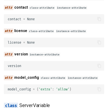
contact
class-attribute
instance-attribute
vocabulary
contact
=
None
id
license
class-attribute
instance-attribute
anchor
license
=
None
dynamicAnchor
version
instance-attribute
ref
version
dynamicRef
model_config
class-attribute
instance-attribute
defs
model_config
=
{
'extra'
:
'allow'
}
comment
ServerVariable
allOf