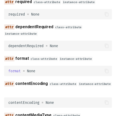
required
class-attribute
instance-attribute
PathItem
required
=
None
ref
dependentRequired
class-attribute
summary
instance-attribute
description
dependentRequired
=
None
get
format
class-attribute
instance-attribute
put
format
=
None
post
contentEncoding
class-attribute
instance-attribute
delete
contentEncoding
=
None
options
contentMediaType
class-attribute