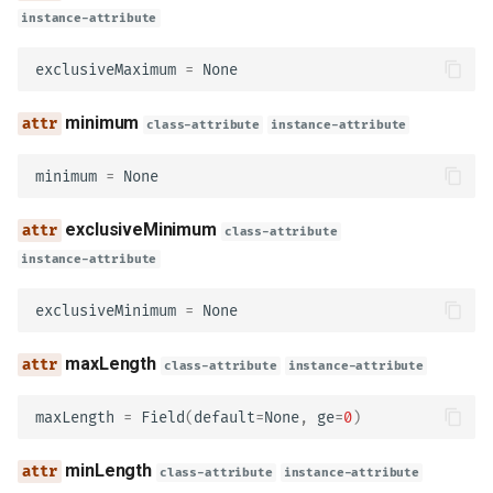
instance-attribute
operationRef
exclusiveMaximum
=
None
operationId
minimum
class-attribute
instance-attribute
parameters
minimum
=
None
requestBody
exclusiveMinimum
class-attribute
instance-attribute
description
exclusiveMinimum
=
None
server
maxLength
class-attribute
instance-attribute
model_config
maxLength
=
Field
(
default
=
None
,
ge
=
0
)
Response
minLength
class-attribute
instance-attribute
description