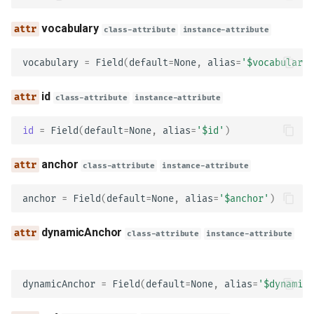
vocabulary
class-attribute
instance-attribute
value
vocabulary
=
Field
(
default
=
None
,
alias
=
'$vocabulary'
externalValue
id
class-attribute
instance-attribute
ParameterInType
id
=
Field
(
default
=
None
,
alias
=
'$id'
)
query
anchor
class-attribute
instance-attribute
header
anchor
=
Field
(
default
=
None
,
alias
=
'$anchor'
)
path
dynamicAnchor
class-attribute
instance-attribute
cookie
Encoding
dynamicAnchor
=
Field
(
default
=
None
,
alias
=
'$dynamicA
contentType