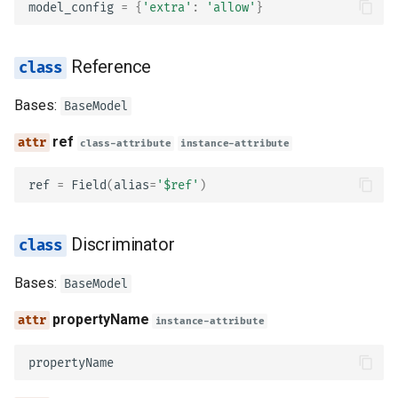
model_config
=
{
'extra'
:
'allow'
}
const
Reference
multipleOf
Bases:
BaseModel
maximum
ref
class-attribute
instance-attribute
exclusiveMaximum
ref
=
Field
(
alias
=
'$ref'
)
minimum
exclusiveMinimum
Discriminator
Bases:
maxLength
BaseModel
propertyName
instance-attribute
minLength
propertyName
pattern