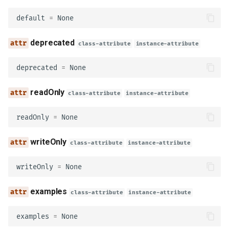
oauth2
default
=
None
openIdConnect
deprecated
class-attribute
instance-attribute
SecurityBase
deprecated
=
None
type_
readOnly
class-attribute
instance-attribute
description
readOnly
=
None
model_config
writeOnly
class-attribute
instance-attribute
APIKeyIn
writeOnly
=
None
query
examples
class-attribute
instance-attribute
header
examples
=
None