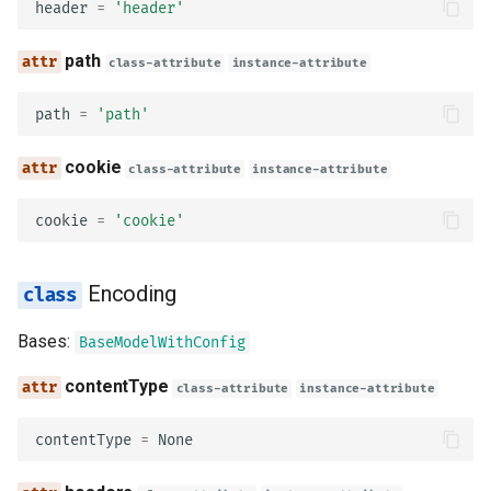
header
=
'header'
tokenUrl
path
class-attribute
instance-attribute
model_config
path
=
'path'
refreshUrl
cookie
class-attribute
instance-attribute
scopes
cookie
=
'cookie'
OAuthFlowClientCredentials
Encoding
tokenUrl
Bases:
BaseModelWithConfig
model_config
contentType
class-attribute
instance-attribute
refreshUrl
contentType
=
None
scopes