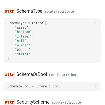
デプロイ
FastAPI and friends
クエリパラメータモデル
ru - русский язык
newsletter
レスポンスの Cookie
Server Workers - ワーカ
入力と出力でOpenAPIの
name
SchemaType
module-attribute
tr - Türkçe
きUvicorn
ーマを分けるかどうか
ハウツー - レシピ
ボディ - 複数のパラメータ
レスポンスヘッダー
url
uk - українська мова
SchemaType
=
Literal
[
コンテナ内のFastAPI -
カスタムドキュメント UI 
ボディ - フィールド
"array"
,
zh - 简体中文
Docker
静的アセット（セルフホ
レスポンス - ステータス
email
"boolean"
,
ィング）
ドの変更
ボディ - ネストされたモ
"integer"
,
zh-hant - 繁體中文
"null"
,
model_config
"number"
,
Swagger UI の設定
高度な依存関係
リクエストのExampleデ
"object"
,
の宣言
License
"string"
,
データベースのテスト
高度なセキュリティ
]
追加データ型
name
古い 403 認証エラーのス
Request を直接使う
SchemaOrBool
module-attribute
ータスコードを使う
クッキーのパラメータ
identifier
Dataclasses の使用
SchemaOrBool
=
Schema
|
bool
ヘッダーのパラメータ
url
高度なミドルウェア
クッキーパラメータモデ
model_config
SecurityScheme
module-attribute
サブアプリケーション - 