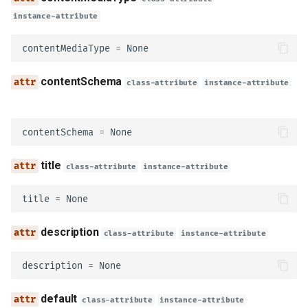
head
instance-attribute
patch
contentMediaType
=
None
trace
contentSchema
class-attribute
instance-attribute
servers
contentSchema
=
None
parameters
title
class-attribute
instance-attribute
model_config
title
=
None
SecuritySchemeType
description
class-attribute
instance-attribute
apiKey
description
=
None
http
default
class-attribute
instance-attribute