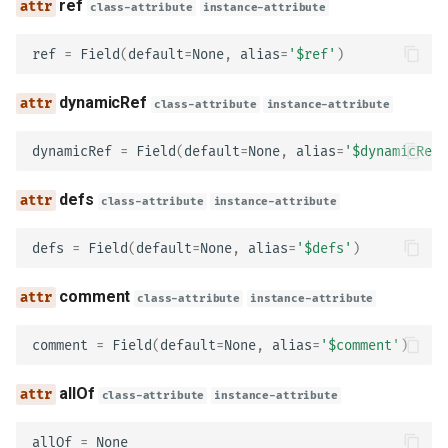
ref
class-attribute
instance-attribute
headers
ref
=
Field
(
default
=
None
,
alias
=
'$ref'
)
style
dynamicRef
class-attribute
instance-attribute
explode
dynamicRef
=
Field
(
default
=
None
,
alias
=
'$dynamicRef'
allowReserved
defs
class-attribute
instance-attribute
model_config
defs
=
Field
(
default
=
None
,
alias
=
'$defs'
)
MediaType
comment
class-attribute
instance-attribute
schema_
comment
=
Field
(
default
=
None
,
alias
=
'$comment'
)
example
allOf
class-attribute
instance-attribute
examples
allOf
=
None