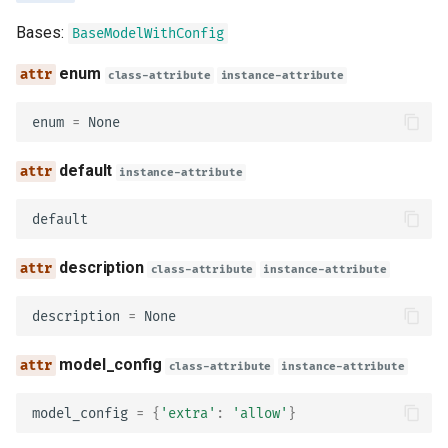
Bases:
BaseModelWithConfig
anyOf
enum
class-attribute
instance-attribute
oneOf
enum
=
None
not_
default
instance-attribute
if_
default
then
description
class-attribute
instance-attribute
else_
description
=
None
dependentSchemas
model_config
class-attribute
instance-attribute
prefixItems
model_config
=
{
'extra'
:
'allow'
}
items