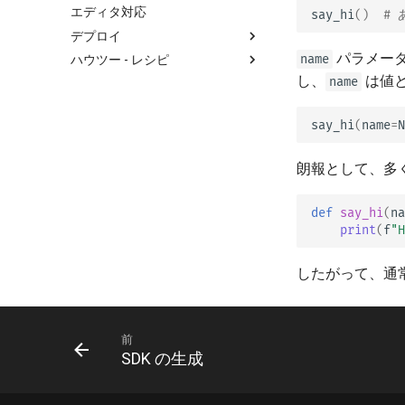
Server-Sent Events (SSE)
エディタ対応
say_hi
()
#
バックグラウンドタスク
デプロイ
メタデータとドキュメントの
パラメー
name
ハウツー - レシピ
FastAPIのバージョンについて
URL
し、
は値
name
FastAPI Cloud
一般 - ハウツー - レシピ
フロントエンド
HTTPS について
Pydantic v1 から Pydantic v2 へ
静的ファイル
say_hi
(
name
=
N
の移行
サーバーを手動で実行する
テスト
GraphQL
デプロイメントのコンセプト
デバッグ
朗報として、多
カスタム Request と APIRoute
クラウドプロバイダへの
クラス
FastAPI デプロイ
def
say_hi
(
na
条件付き OpenAPI
Server Workers - ワーカー付き
print
(
f
"H
Uvicorn
OpenAPI の拡張
コンテナ内のFastAPI - Docker
入力と出力でOpenAPIのスキー
したがって、通
マを分けるかどうか
カスタムドキュメント UI の静
的アセット（セルフホスティン
グ）
前
SDK の生成
Swagger UI の設定
データベースのテスト