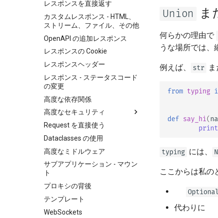
クエリパラメータと文字列の検
レスポンスを直接返す
ま
Union
証
カスタムレスポンス - HTML、
パスパラメータと数値の検証
ストリーム、ファイル、その他
何らかの理由で
クエリパラメータモデル
OpenAPI の追加レスポンス
うな場所では、
ボディ - 複数のパラメータ
レスポンスの Cookie
ボディ - フィールド
レスポンスヘッダー
例えば、
ま
str
ボディ - ネストされたモデル
レスポンス - ステータスコード
の変更
リクエストのExampleデータの
from
typing
i
宣言
高度な依存関係
追加データ型
高度なセキュリティ
def
say_hi
(
na
クッキーのパラメータ
Request を直接使う
OAuth2 のスコープ
print
ヘッダーのパラメータ
Dataclasses の使用
HTTP Basic 認証
には、
クッキーパラメータモデル
高度なミドルウェア
typing
N
ヘッダーパラメータのモデル
サブアプリケーション - マウン
ここからは私の
ト
レスポンスモデル - 戻り値の型
プロキシの背後
追加のモデル
🚨
Optiona
テンプレート
レスポンスステータスコード
代わりに 
WebSockets
フォームデータ