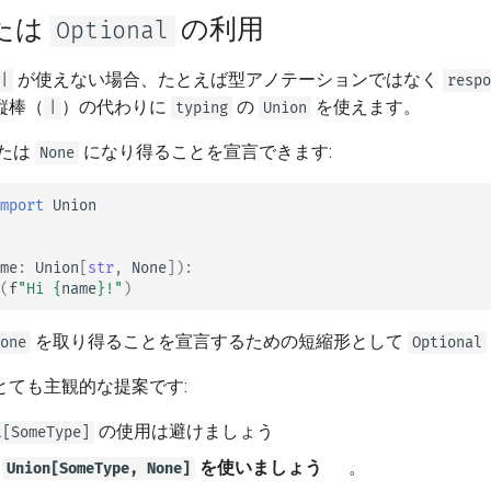
tr - Türkçe
たは
の利用
Optional
uk - українська мова
が使えない場合、たとえば型アノテーションではなく
|
respo
zh - 简体中文
縦棒（
）の代わりに
の
を使えます。
|
typing
Union
zh-hant - 繁體中文
たは
になり得ることを宣言できます:
None
mport
Union
me
:
Union
[
str
,
None
]):
(
f
"Hi 
{
name
}
!"
)
を取り得ることを宣言するための短縮形として
one
Optional
とても主観的な提案です:
の使用は避けましょう
l[SomeType]
✨
を使いましょう
✨。
Union[SomeType, None]