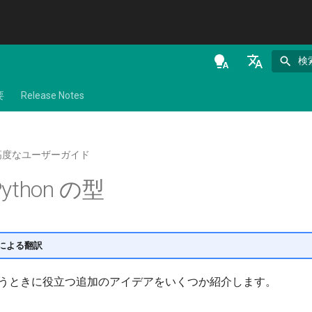
検
en - English
要
Release Notes
de - Deutsch
es - español
高度なユーザーガイド
fr - français
ython の型
hi - हिन्दी
ja - 日本語
ko - 한국어
人間による翻訳
pt - português
型を扱うときに役立つ追加のアイデアをいくつか紹介します。
ru - русский язык