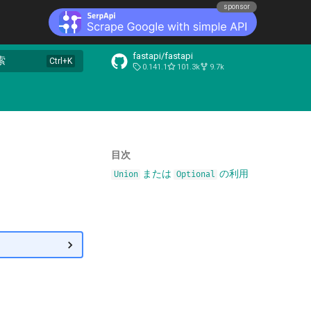
sponsor
fastapi/fastapi
索
0.141.1
101.3k
9.7k
目次
または
の利用
Union
Optional