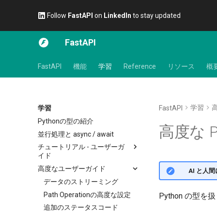
Follow
FastAPI
on
LinkedIn
to stay updated
FastAPI
FastAPI
機能
学習
Reference
リソース
概
学習
学習
FastAPI
Pythonの型の紹介
高度な P
並行処理と async / await
チュートリアル - ユーザーガ
イド
高度なユーザーガイド
最初のステップ
🌐 AI と
パスパラメータ
データのストリーミング
クエリパラメータ
Path Operationの高度な設定
Python の
リクエストボディ
追加のステータスコード