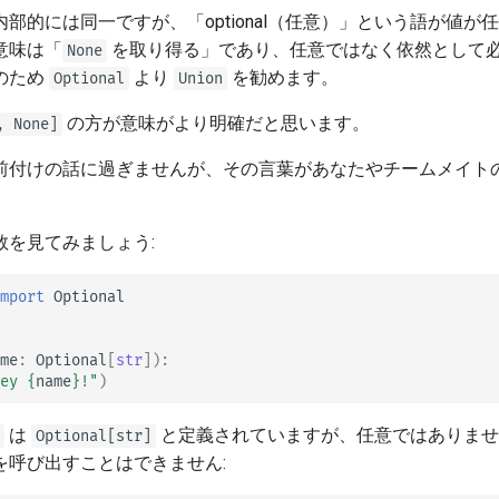
部的には同一ですが、「optional（任意）」という語が値が
意味は「
を取り得る」であり、任意ではなく依然として
None
のため
より
を勧めます。
Optional
Union
の方が意味がより明確だと思います。
, None]
前付けの話に過ぎませんが、その言葉があなたやチームメイト
数を見てみましょう:
mport
Optional
me
:
Optional
[
str
]):
ey 
{
name
}
!"
)
は
と定義されていますが、任意ではありませ
Optional[str]
を呼び出すことはできません: