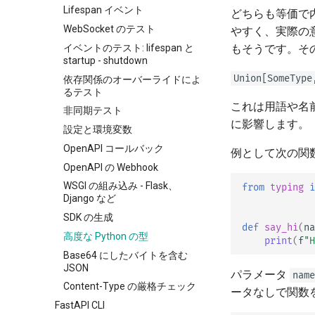
Lifespan イベント
どちらも等価で内
フォームモデル
WebSocket のテスト
やすく、実際の
リクエストファイル
イベントのテスト: lifespan と
もそうです。そ
リクエストフォームとファイル
startup - shutdown
エラーハンドリング
Union[SomeType
依存関係のオーバーライドによ
Path Operationの設定
るテスト
これは用語や名
JSON互換エンコーダ
非同期テスト
に影響します。
ボディ - 更新
設定と環境変数
依存関係
OpenAPI コールバック
例として次の関
セキュリティ入門
依存関係としてのクラス
OpenAPI の Webhook
ミドルウェア
サブ依存関係
セキュリティ - 最初の一歩
WSGI の組み込み - Flask、
from
typing
i
Django など
CORS (Cross-Origin Resource
path operation デコレータの
現在のユーザーの取得
Sharing)
依存関係
SDK の生成
パスワードとBearerによるシ
def
say_hi
(
na
SQL（リレーショナル）データ
グローバルな依存関係
ンプルなOAuth2
高度な Python の型
print
(
f
"H
ベース
yieldを持つ依存関係
パスワード（およびハッシュ
Base64 にしたバイトを含む
大規模アプリケーション - 複数
化）によるOAuth2、JWTト
JSON
パラメータ
name
ファイル
ークンによるBearer
Content-Type の厳格チェック
ータなしで関数
JSON Lines をストリームする
FastAPI CLI