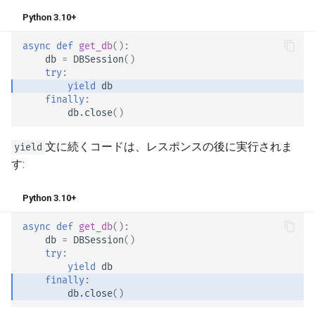
非同期テスト
Python 3.10+
設定と環境変数
async
def
get_db
():
db
=
DBSession
()
try
:
OpenAPI コールバック
yield
db
finally
:
OpenAPI の Webhook
db
.
close
()
文に続くコードは、レスポンスの後に実行されま
WSGI の組み込み - Flask、
yield
Django など
す:
SDK の生成
Python 3.10+
async
def
get_db
():
高度な Python の型
db
=
DBSession
()
try
:
yield
db
Base64 にしたバイトを含む
finally
:
JSON
db
.
close
()