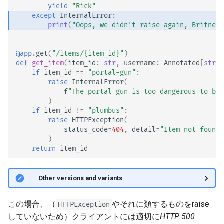
yield
"Rick"
except
InternalError
:
print
(
"Oops, we didn't raise again, Britney
@app
.
get
(
"/items/
{item_id}
"
)
def
get_item
(
item_id
:
str
,
username
:
Annotated
[
str
,
if
item_id
==
"portal-gun"
:
raise
InternalError
(
f
"The portal gun is too dangerous to be 
)
if
item_id
!=
"plumbus"
:
raise
HTTPException
(
status_code
=
404
,
detail
=
"Item not found,
)
return
item_id
🤓 Other versions and variants
この場合、（
やそれに類するものをraise
HTTPException
していないため）クライアントには適切に
HTTP 500