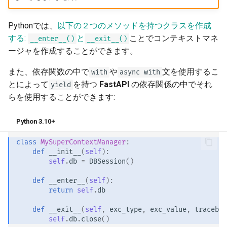
Pythonでは、
以下の２つのメソッドを持つクラスを作成
する:
と
ことでコンテキストマネ
__enter__()
__exit__()
ージャを作成することができます。
また、依存関数の中で
や
文を使用するこ
with
async with
とによって
を持つ
FastAPI
の依存関係の中でそれ
yield
らを使用することができます:
Python 3.10+
class
MySuperContextManager
:
def
__init__
(
self
):
self
.
db
=
DBSession
()
def
__enter__
(
self
):
return
self
.
db
def
__exit__
(
self
,
exc_type
,
exc_value
,
tracebac
self
.
db
.
close
()