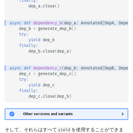
finally
:
dep_a
.
close
()
async
def
dependency_b
(
dep_a
:
Annotated
[
DepA
,
Depend
dep_b
=
generate_dep_b
()
try
:
yield
dep_b
finally
:
dep_b
.
close
(
dep_a
)
async
def
dependency_c
(
dep_b
:
Annotated
[
DepB
,
Depend
dep_c
=
generate_dep_c
()
try
:
yield
dep_c
finally
:
dep_c
.
close
(
dep_b
)
🤓 Other versions and variants
そして、それらはすべて
を使用することができま
yield