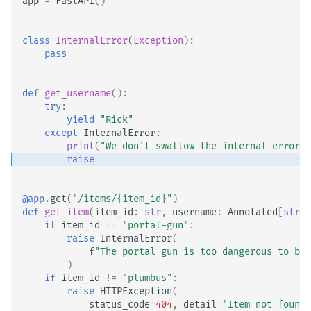
app
=
FastAPI
()
class
InternalError
(
Exception
):
pass
def
get_username
():
try
:
yield
"Rick"
except
InternalError
:
print
(
"We don't swallow the internal error 
raise
@app
.
get
(
"/items/
{item_id}
"
)
def
get_item
(
item_id
:
str
,
username
:
Annotated
[
str
,
if
item_id
==
"portal-gun"
:
raise
InternalError
(
f
"The portal gun is too dangerous to be 
)
if
item_id
!=
"plumbus"
:
raise
HTTPException
(
status_code
=
404
,
detail
=
"Item not found,