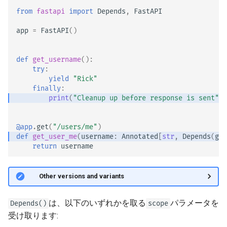
from
fastapi
import
Depends
,
FastAPI
app
=
FastAPI
()
def
get_username
():
try
:
yield
"Rick"
finally
:
print
(
"Cleanup up before response is sent"
)
@app
.
get
(
"/users/me"
)
def
get_user_me
(
username
:
Annotated
[
str
,
Depends
(
get
return
username
🤓 Other versions and variants
は、以下のいずれかを取る
パラメータを
Depends()
scope
受け取ります: