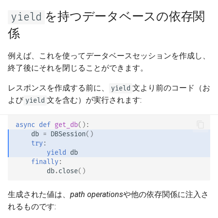
EventSourceResponse and
ント
を持つデータベースの依存関
yield
ServerSentEvent
係
プロキシの背後
Middleware
例えば、これを使ってデータベースセッションを作成し、
テンプレート
終了後にそれを閉じることができます。
OpenAPI
WebSockets
レスポンスを作成する前に、
文より前のコード（お
yield
Security Tools
よび
文を含む）が実行されます:
yield
Lifespan イベント
Encoders - jsonable_encoder
async
def
get_db
():
WebSocket のテスト
db
=
DBSession
()
Static Files - StaticFiles
try
:
yield
db
イベントのテスト: lifespan
finally
:
Templating - Jinja2Templates
と startup - shutdown
db
.
close
()
Test Client - TestClient
依存関係のオーバーライドに
生成された値は、
path operations
や他の依存関係に注入さ
よるテスト
れるものです: