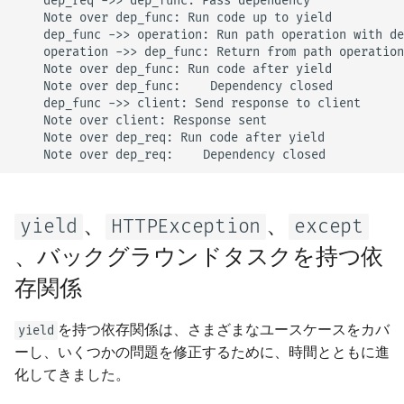
    dep_req ->> dep_func: Pass dependency

    Note over dep_func: Run code up to yield

    dep_func ->> operation: Run path operation with de
    operation ->> dep_func: Return from path operation

    Note over dep_func: Run code after yield

    Note over dep_func: ✅ Dependency closed

    dep_func ->> client: Send response to client

    Note over client: Response sent

    Note over dep_req: Run code after yield

    Note over dep_req: ✅ Dependency closed
、
、
yield
HTTPException
except
、バックグラウンドタスクを持つ依
存関係
を持つ依存関係は、さまざまなユースケースをカバ
yield
ーし、いくつかの問題を修正するために、時間とともに進
化してきました。