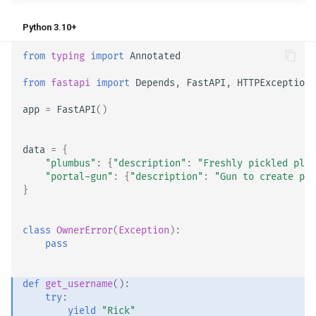
Python 3.10+
from
typing
import
Annotated
from
fastapi
import
Depends
,
FastAPI
,
HTTPException
app
=
FastAPI
()
data
=
{
"plumbus"
:
{
"description"
:
"Freshly pickled plum
"portal-gun"
:
{
"description"
:
"Gun to create por
}
class
OwnerError
(
Exception
):
pass
def
get_username
():
try
:
yield
"Rick"