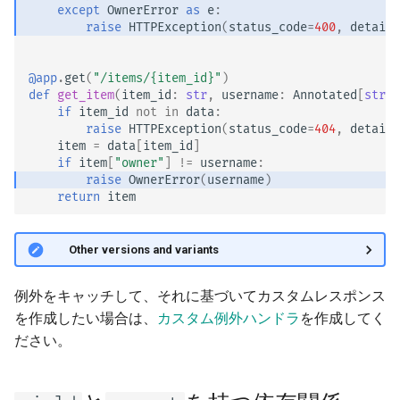
except
OwnerError
as
e
:
raise
HTTPException
(
status_code
=
400
,
detail
=
@app
.
get
(
"/items/
{item_id}
"
)
def
get_item
(
item_id
:
str
,
username
:
Annotated
[
str
,
if
item_id
not
in
data
:
raise
HTTPException
(
status_code
=
404
,
detail
=
item
=
data
[
item_id
]
if
item
[
"owner"
]
!=
username
:
raise
OwnerError
(
username
)
return
item
🤓 Other versions and variants
例外をキャッチして、それに基づいてカスタムレスポンス
を作成したい場合は、
カスタム例外ハンドラ
を作成してく
ださい。