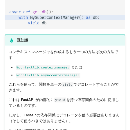
async
def
get_db
():
with
MySuperContextManager
()
as
db
:
yield
db
豆知識
コンテキストマネージャを作成するもう一つの方法は次の方法で
す:
または
@contextlib.contextmanager
@contextlib.asynccontextmanager
これらを使って、関数を単一の
でデコレートすることがで
yield
きます。
これは
FastAPI
が内部的に
を持つ依存関係のために使用し
yield
ているものです。
しかし、FastAPIの依存関係にデコレータを使う必要はありません
（そして使うべきではありません）。