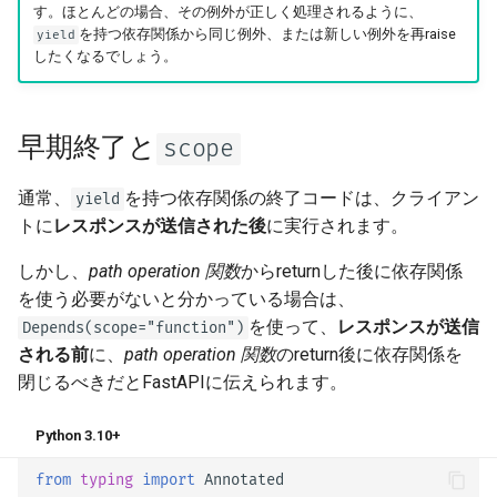
す。ほとんどの場合、その例外が正しく処理されるように、
を持つ依存関係から同じ例外、または新しい例外を再raise
yield
したくなるでしょう。
早期終了と
scope
通常、
を持つ依存関係の終了コードは、クライアン
yield
トに
レスポンスが送信された後
に実行されます。
しかし、
path operation 関数
からreturnした後に依存関係
を使う必要がないと分かっている場合は、
を使って、
レスポンスが送信
Depends(scope="function")
される前
に、
path operation 関数
のreturn後に依存関係を
閉じるべきだとFastAPIに伝えられます。
Python 3.10+
from
typing
import
Annotated