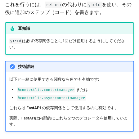
FastAPI and friends
係では常に
する
raise
これを行うには、
の代わりに
を使い、その
ru - русский язык
return
yield
レスポンスの Cookie
Server Workers - ワーカー付
入力と出力でOpenAPIのスキ
APIRouter class
newsletter
後に追加のステップ（コード）を書きます。
tr - Türkçe
きUvicorn
ーマを分けるかどうか
を持つ依存関係の実行
yield
レスポンスヘッダー
Background Tasks -
uk - українська мова
豆知識
コンテナ内のFastAPI -
カスタムドキュメント UI の
BackgroundTasks
早期終了と
scope
zh - 简体中文
Docker
静的アセット（セルフホステ
レスポンス - ステータスコー
は必ず依存関係ごとに1回だけ使用するようにしてくださ
yield
ィング）
ドの変更
Request class
サブ依存関係の
い。
scope
zh-hant - 繁體中文
Swagger UI の設定
高度な依存関係
WebSockets
、
、
yield
HTTPException
技術詳細
、バックグラウンドタス
except
データベースのテスト
高度なセキュリティ
HTTPConnection class
クを持つ依存関係
以下と一緒に使用できる関数なら何でも有効です:
または
@contextlib.contextmanager
古い 403 認証エラーのステ
Request を直接使う
Response class
コンテキストマネージャ
@contextlib.asynccontextmanager
ータスコードを使う
Dataclasses の使用
Custom Response Classes -
「コンテキストマネージャ」と
これらは
FastAPI
の依存関係として使用するのに有効です。
File, HTML, Redirect,
は
実際、FastAPIは内部的にこれら２つのデコレータを使用していま
Streaming, etc.
高度なミドルウェア
す。
を持つ依存関係でのコン
yield
Server-Sent Events -
サブアプリケーション - マウ
テキストマネージャの使用