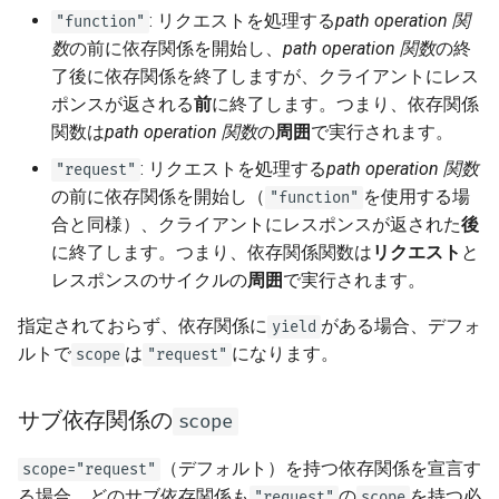
: リクエストを処理する
path operation 関
"function"
数
の前に依存関係を開始し、
path operation 関数
の終
了後に依存関係を終了しますが、クライアントにレス
ポンスが返される
前
に終了します。つまり、依存関係
関数は
path operation 関数
の
周囲
で実行されます。
: リクエストを処理する
path operation 関数
"request"
の前に依存関係を開始し（
を使用する場
"function"
合と同様）、クライアントにレスポンスが返された
後
に終了します。つまり、依存関係関数は
リクエスト
と
レスポンスのサイクルの
周囲
で実行されます。
指定されておらず、依存関係に
がある場合、デフォ
yield
ルトで
は
になります。
scope
"request"
サブ依存関係の
scope
（デフォルト）を持つ依存関係を宣言す
scope="request"
る場合、どのサブ依存関係も
の
を持つ必
"request"
scope