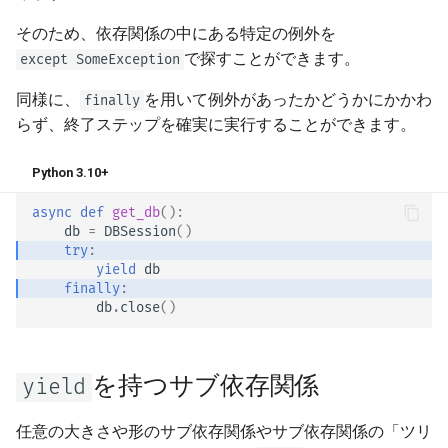
そのため、依存関係の中にある特定の例外を
で探すことができます。
except SomeException
同様に、
を用いて例外があったかどうかにかかわ
finally
らず、終了ステップを確実に実行することができます。
Python 3.10+
async
def
get_db
():
db
=
DBSession
()
try
:
yield
db
finally
:
db
.
close
()
を持つサブ依存関係
yield
任意の大きさや形のサブ依存関係やサブ依存関係の「ツリ