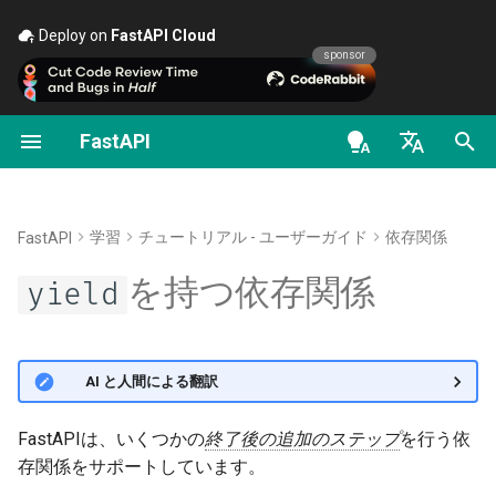
Deploy on
FastAPI Cloud
🚀
sponsor
FastAPI
セキュリティ - 最初の一歩
データのストリーミング
FastAPIのバージョンについ
一般 - ハウツー - レシピ
FastAPI class
FastAPI People
代替ツールから受けたインス
OAuth2 のスコープ
OpenAPI docs
を持つデータベースの依存
yield
て
ピレーションと比較
関係
en - English
現在のユーザーの取得
Path Operationの高度な設定
Pydantic v1 から Pydantic v2
Request Parameters
ヘルプ
HTTP Basic 認証
OpenAPI models
FastAPI Cloud
への移行
歴史、設計、そしてこれから
と
を持つ依存関係
de - Deutsch
yield
try
学習
チュートリアル - ユーザーガイド
依存関係
FastAPI
パスワードとBearerによるシ
追加のステータスコード
Status Codes
Contributing
es - español
を持つ依存関係
ンプルなOAuth2
HTTPS について
GraphQL
ベンチマーク
yield
を持つサブ依存関係
yield
レスポンスを直接返す
UploadFile class
Translations
fr - français
パスワード（およびハッシュ
サーバーを手動で実行する
カスタム Request と
Repository Management
と
を持つ依
yield
HTTPException
hi - हिन्दी
化）によるOAuth2、JWTト
APIRoute クラス
カスタムレスポンス -
Exceptions - HTTPException
Full Stack FastAPI テンプレ
存関係
🌐 AI と人間による翻訳
ークンによるBearer
HTML、ストリーム、ファイ
デプロイメントのコンセプト
and WebSocketException
ート
ja - 日本語
ル、その他
条件付き OpenAPI
と
を持つ依存関係
yield
except
ko - 한국어
FastAPIは、いくつかの
終了後の追加のステップ
を行う依
クラウドプロバイダへの
Dependencies - Depends()
External Links
存関係をサポートしています。
pt - português
OpenAPI の追加レスポンス
FastAPI デプロイ
OpenAPI の拡張
and Security()
と
を持つ依存関
yield
except