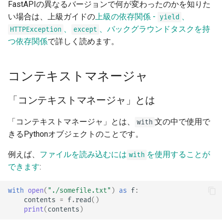
FastAPIの異なるバージョンで何が変わったのかを知りた
い場合は、上級ガイドの
上級の依存関係 -
、
yield
、
、バックグラウンドタスクを持
HTTPException
except
つ依存関係
で詳しく読めます。
コンテキストマネージャ
「コンテキストマネージャ」とは
「コンテキストマネージャ」とは、
文の中で使用で
with
きるPythonオブジェクトのことです。
例えば、
ファイルを読み込むには
を使用することが
with
できます
:
with
open
(
"./somefile.txt"
)
as
f
:
contents
=
f
.
read
()
print
(
contents
)