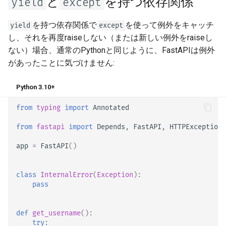
と
を持つ依存関係
yield
except
を持つ依存関係で
を使って例外をキャッチ
yield
except
し、それを再度raiseしない（または新しい例外をraiseし
ない）場合、通常のPythonと同じように、FastAPIは例外
があったことに気づけません:
Python 3.10+
from
typing
import
Annotated
from
fastapi
import
Depends
,
FastAPI
,
HTTPException
app
=
FastAPI
()
class
InternalError
(
Exception
):
pass
def
get_username
():
try
: