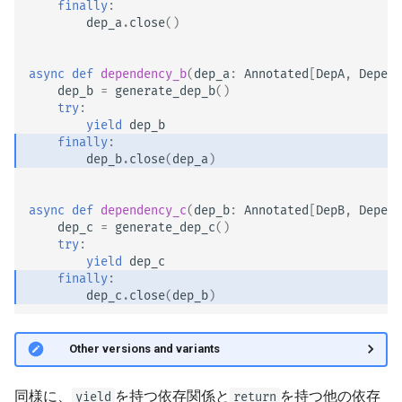
finally
:
dep_a
.
close
()
async
def
dependency_b
(
dep_a
:
Annotated
[
DepA
,
Depend
dep_b
=
generate_dep_b
()
try
:
yield
dep_b
finally
:
dep_b
.
close
(
dep_a
)
async
def
dependency_c
(
dep_b
:
Annotated
[
DepB
,
Depend
dep_c
=
generate_dep_c
()
try
:
yield
dep_c
finally
:
dep_c
.
close
(
dep_b
)
🤓 Other versions and variants
同様に、
を持つ依存関係と
を持つ他の依存
yield
return