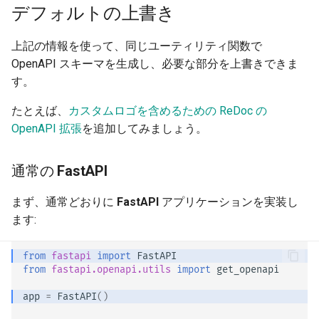
Content-Type の厳格チェック
タベース
デフォルトの上書き
大規模アプリケーション - 複
上記の情報を使って、同じユーティリティ関数で
数ファイル
OpenAPI スキーマを生成し、必要な部分を上書きできま
す。
JSON Lines をストリームす
る
たとえば、
カスタムロゴを含めるための ReDoc の
OpenAPI 拡張
を追加してみましょう。
Server-Sent Events (SSE)
通常の
FastAPI
バックグラウンドタスク
まず、通常どおりに
FastAPI
アプリケーションを実装し
メタデータとドキュメントの
ます:
URL
from
fastapi
import
FastAPI
フロントエンド
from
fastapi.openapi.utils
import
get_openapi
app
=
FastAPI
()
静的ファイル