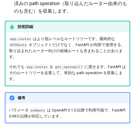
済みの path operation（取り込んだルーター由来のも
非同期テスト
エラーハンドリング
のも含む）を収集します。
設定と環境変数
Path Operationの設定
技術詳細
OpenAPI コールバック
JSON互換エンコーダ
はより低レベルなルートツリーです。最終的な
app.routes
オブジェクトだけでなく、FastAPI が内部で使用する、
APIRoute
OpenAPI の Webhook
ボディ - 更新
取り込まれたルーター向けの候補ルートも含まれることがありま
す。
WSGI の組み込み - Flask、
依存関係
それでも
を
に渡せます。FastAPI は
app.routes
get_openapi()
Django など
そのルートツリーを走査して、有効な path operation を収集しま
セキュリティ入門
す。
SDK の生成
ミドルウェア
備考
高度な Python の型
CORS (Cross-Origin Resource
パラメータ
は OpenAPI 3.1.0 以降で利用可能で、FastAPI
summary
Base64 にしたバイトを含む
Sharing)
0.99.0 以降が対応しています。
JSON
SQL（リレーショナル）デー