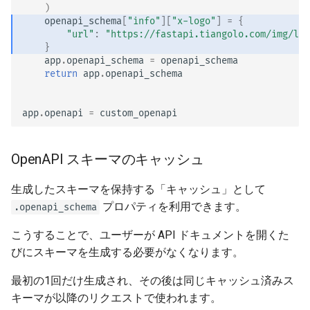
)
openapi_schema
[
"info"
][
"x-logo"
]
=
{
"url"
:
"https://fastapi.tiangolo.com/img/log
}
app
.
openapi_schema
=
openapi_schema
return
app
.
openapi_schema
app
.
openapi
=
custom_openapi
OpenAPI スキーマのキャッシュ
生成したスキーマを保持する「キャッシュ」として
プロパティを利用できます。
.openapi_schema
こうすることで、ユーザーが API ドキュメントを開くた
びにスキーマを生成する必要がなくなります。
最初の1回だけ生成され、その後は同じキャッシュ済みス
キーマが以降のリクエストで使われます。