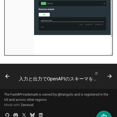
次
入力と出力でOpenAPIのスキーマを分けるかどうか
The FastAPI trademark is owned by
@tiangolo
and is registered in the
US and across other regions
Made with
Zensical