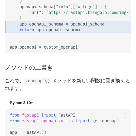
)
openapi_schema
[
"info"
][
"x-logo"
]
=
{
"url"
:
"https://fastapi.tiangolo.com/img/log
}
app
.
openapi_schema
=
openapi_schema
return
app
.
openapi_schema
app
.
openapi
=
custom_openapi
メソッドの上書き
これで、
メソッドを新しい関数に置き換えら
.openapi()
れます。
Python 3.10+
from
fastapi
import
FastAPI
from
fastapi.openapi.utils
import
get_openapi
app
=
FastAPI
()