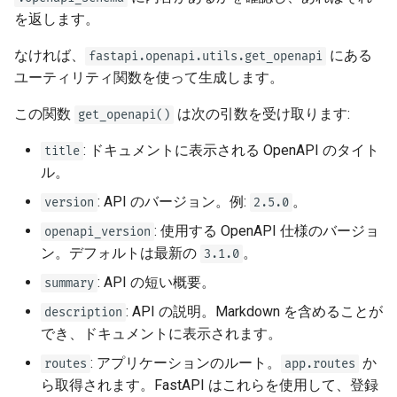
EventSourceResponse and
ント
を返します。
ヘッダーパラメータのモデル
ServerSentEvent
なければ、
にある
fastapi.openapi.utils.get_openapi
プロキシの背後
レスポンスモデル - 戻り値の
ユーティリティ関数を使って生成します。
Middleware
型
テンプレート
この関数
は次の引数を受け取ります:
get_openapi()
OpenAPI
追加のモデル
WebSockets
: ドキュメントに表示される OpenAPI のタイト
title
Security Tools
レスポンスステータスコード
ル。
Lifespan イベント
: API のバージョン。例:
。
version
2.5.0
Encoders - jsonable_encoder
フォームデータ
: 使用する OpenAPI 仕様のバージョ
openapi_version
WebSocket のテスト
ン。デフォルトは最新の
。
3.1.0
Static Files - StaticFiles
フォームモデル
イベントのテスト: lifespan
: API の短い概要。
summary
Templating - Jinja2Templates
と startup - shutdown
リクエストファイル
: API の説明。Markdown を含めることが
description
でき、ドキュメントに表示されます。
Test Client - TestClient
依存関係のオーバーライドに
リクエストフォームとファイ
: アプリケーションのルート。
か
routes
app.routes
よるテスト
ル
ら取得されます。FastAPI はこれらを使用して、登録