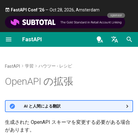
FastAPI Conf '26
— Oct 28, 2026, Amsterdam 🎤
sponsor
FastAPI
最初のステップ
データのストリーミング
FastAPIのバージョンについ
FastAPI class
FastAPI People
代替ツールから受けたインス
依存関係としてのクラス
セキュリティ - 最初の一歩
OAuth2 のスコープ
OpenAPI docs
通常のプロセス
て
ピレーションと比較
en - English
パスパラメータ
Path Operationの高度な設定
Request Parameters
ヘルプ
サブ依存関係
現在のユーザーの取得
HTTP Basic 認証
OpenAPI models
デフォルトの上書き
FastAPI Cloud
歴史、設計、そしてこれから
de - Deutsch
学習
ハウツー - レシピ
FastAPI
クエリパラメータ
追加のステータスコード
Status Codes
Contributing
path operation デコレー
パスワードとBearerによ
通常の
FastAPI
es - español
OpenAPI の拡張
HTTPS について
ベンチマーク
依存関係
ンプルなOAuth2
リクエストボディ
レスポンスを直接返す
UploadFile class
Translations
fr - français
OpenAPI スキーマの生成
サーバーを手動で実行する
Repository Management
グローバルな依存関係
パスワード（およびハッ
hi - हिन्दी
化）によるOAuth2、JWT
クエリパラメータと文字列の
カスタムレスポンス -
Exceptions - HTTPException
Full Stack FastAPI テンプレ
OpenAPI スキーマの変更
🌐 AI と人間による翻訳
ークンによるBearer
検証
HTML、ストリーム、ファイ
デプロイメントのコンセプト
and WebSocketException
ート
ja - 日本語
yieldを持つ依存関係
ル、その他
OpenAPI スキーマのキャッシ
ko - 한국어
生成された OpenAPI スキーマを変更する必要がある場合
パスパラメータと数値の検証
クラウドプロバイダへの
Dependencies - Depends()
External Links
ュ
があります。
pt - português
OpenAPI の追加レスポンス
FastAPI デプロイ
and Security()