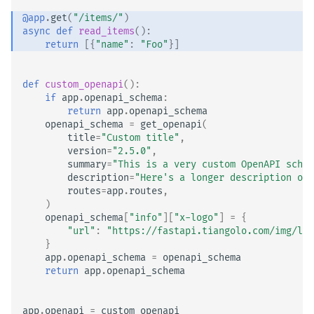
テスト
@app
.
get
(
"/items/"
)
async
def
read_items
():
return
[{
"name"
:
"Foo"
}]
デバッグ
def
custom_openapi
():
if
app
.
openapi_schema
:
return
app
.
openapi_schema
openapi_schema
=
get_openapi
(
title
=
"Custom title"
,
version
=
"2.5.0"
,
summary
=
"This is a very custom OpenAPI schem
description
=
"Here's a longer description of 
routes
=
app
.
routes
,
)
openapi_schema
[
"info"
][
"x-logo"
]
=
{
"url"
:
"https://fastapi.tiangolo.com/img/log
}
app
.
openapi_schema
=
openapi_schema
return
app
.
openapi_schema
app
.
openapi
=
custom_openapi