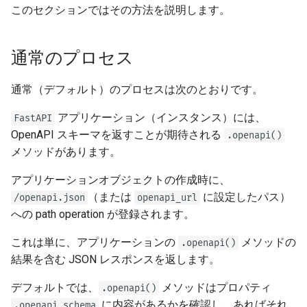
クエリパラメータモデル
FastAPI and friends
メソッドの上書き
このセクションではその方法を説明します。
ru - русский язык
レスポンスの Cookie
Server Workers - ワーカー付
APIRouter class
newsletter
tr - Türkçe
きUvicorn
ボディ - 複数のパラメータ
確認
レスポンスヘッダー
Background Tasks -
通常のプロセス
uk - українська мова
コンテナ内のFastAPI -
BackgroundTasks
ボディ - フィールド
zh - 简体中文
Docker
レスポンス - ステータスコー
通常（デフォルト）のプロセスは次のとおりです。
ドの変更
Request class
ボディ - ネストされたモデル
zh-hant - 繁體中文
アプリケーション（インスタンス）には、
FastAPI
OpenAPI スキーマを返すことが期待される
.openapi()
高度な依存関係
WebSockets
リクエストのExampleデータ
メソッドがあります。
の宣言
高度なセキュリティ
HTTPConnection class
アプリケーションオブジェクトの作成時に、
追加データ型
（または
に設定したパス）
/openapi.json
openapi_url
Request を直接使う
Response class
への path operation が登録されます。
クッキーのパラメータ
Dataclasses の使用
Custom Response Classes -
これは単に、アプリケーションの
メソッドの
.openapi()
File, HTML, Redirect,
ヘッダーのパラメータ
結果を含む JSON レスポンスを返します。
Streaming, etc.
高度なミドルウェア
デフォルトでは、
メソッドはプロパティ
クッキーパラメータモデル
.openapi()
Server-Sent Events -
に内容があるかを確認し、あればそれ
サブアプリケーション - マウ
.openapi_schema