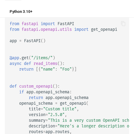
Python 3.10+
from
fastapi
import
FastAPI
from
fastapi.openapi.utils
import
get_openapi
app
=
FastAPI
()
@app
.
get
(
"/items/"
)
async
def
read_items
():
return
[{
"name"
:
"Foo"
}]
def
custom_openapi
():
if
app
.
openapi_schema
:
return
app
.
openapi_schema
openapi_schema
=
get_openapi
(
title
=
"Custom title"
,
version
=
"2.5.0"
,
summary
=
"This is a very custom OpenAPI schem
description
=
"Here's a longer description of 
routes
=
app
.
routes
,