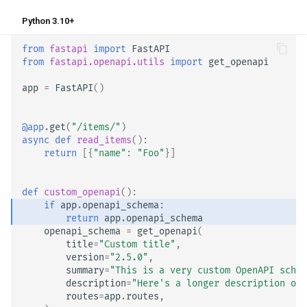
Python 3.10+
from
fastapi
import
FastAPI
from
fastapi.openapi.utils
import
get_openapi
app
=
FastAPI
()
@app
.
get
(
"/items/"
)
async
def
read_items
():
return
[{
"name"
:
"Foo"
}]
def
custom_openapi
():
if
app
.
openapi_schema
:
return
app
.
openapi_schema
openapi_schema
=
get_openapi
(
title
=
"Custom title"
,
version
=
"2.5.0"
,
summary
=
"This is a very custom OpenAPI schem
description
=
"Here's a longer description of 
routes
=
app
.
routes
,