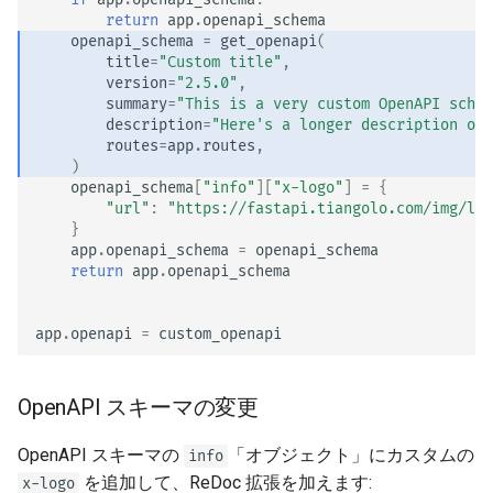
return
app
.
openapi_schema
openapi_schema
=
get_openapi
(
title
=
"Custom title"
,
version
=
"2.5.0"
,
summary
=
"This is a very custom OpenAPI schem
description
=
"Here's a longer description of 
routes
=
app
.
routes
,
)
openapi_schema
[
"info"
][
"x-logo"
]
=
{
"url"
:
"https://fastapi.tiangolo.com/img/log
}
app
.
openapi_schema
=
openapi_schema
return
app
.
openapi_schema
app
.
openapi
=
custom_openapi
OpenAPI スキーマの変更
OpenAPI スキーマの
「オブジェクト」にカスタムの
info
を追加して、ReDoc 拡張を加えます:
x-logo