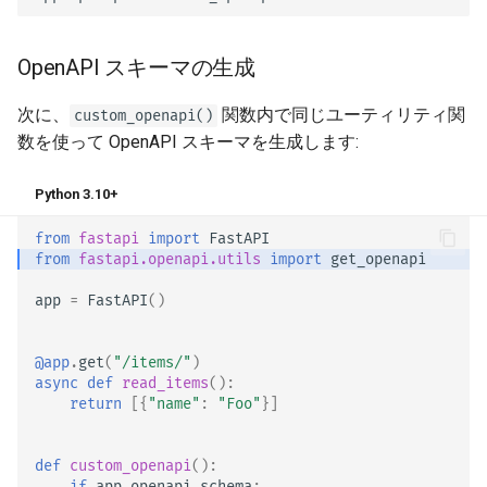
OpenAPI スキーマの生成
次に、
関数内で同じユーティリティ関
custom_openapi()
数を使って OpenAPI スキーマを生成します:
Python 3.10+
from
fastapi
import
FastAPI
from
fastapi.openapi.utils
import
get_openapi
app
=
FastAPI
()
@app
.
get
(
"/items/"
)
async
def
read_items
():
return
[{
"name"
:
"Foo"
}]
def
custom_openapi
():
if
app
.
openapi_schema
: