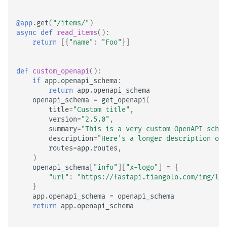
@app
.
get
(
"/items/"
)
async
def
read_items
():
return
[{
"name"
:
"Foo"
}]
def
custom_openapi
():
if
app
.
openapi_schema
:
return
app
.
openapi_schema
openapi_schema
=
get_openapi
(
title
=
"Custom title"
,
version
=
"2.5.0"
,
summary
=
"This is a very custom OpenAPI schem
description
=
"Here's a longer description of 
routes
=
app
.
routes
,
)
openapi_schema
[
"info"
][
"x-logo"
]
=
{
"url"
:
"https://fastapi.tiangolo.com/img/log
}
app
.
openapi_schema
=
openapi_schema
return
app
.
openapi_schema