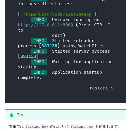
非同期テスト
in these directories:
エラーハンドリング
[
'/home/user/code/awesomeapp'
]
設定と環境変数
Path Operationの設定
 INFO 
  Uvicorn running on 
http://127.0.0.1:8000
(
Press CTRL+C 
to
OpenAPI コールバック
JSON互換エンコーダ
             quit
)
 INFO 
  Started reloader 
process 
[
383138
]
 using WatchFiles
OpenAPI の Webhook
ボディ - 更新
 INFO 
  Started server process 
[
383153
]
WSGI の組み込み - Flask、
依存関係
 INFO 
  Waiting for application 
startup.
Django など
 INFO 
  Application startup 
セキュリティ入門
complete.
SDK の生成
restart ↻
ミドルウェア
高度な Python の型
CORS (Cross-Origin Resource
Base64 にしたバイトを含む
Sharing)
Tip
JSON
SQL（リレーショナル）デー
本番では
の代わりに
を使用します。
fastapi dev
fastapi run