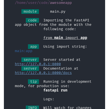
/home/user/code/
awesomeapp
EventSourceResponse and
ント
ヘッダーパラメータのモデル
ServerSentEvent
 module 
  🐍 main.py
プロキシの背後
レスポンスモデル - 戻り値の
 code 
  Importing the FastAPI 
Middleware
型
app object from the module with the
テンプレート
             following code:
OpenAPI
追加のモデル
from 
main
 import 
app
WebSockets
Security Tools
 app 
  Using import string: 
レスポンスステータスコード
main:app
Lifespan イベント
Encoders - jsonable_encoder
フォームデータ
 server 
  Server started at 
http://127.0.0.1:8000
WebSocket のテスト
 server 
  Documentation at 
Static Files - StaticFiles
フォームモデル
http://127.0.0.1:8000/docs
イベントのテスト: lifespan
 tip 
  Running in development 
Templating - Jinja2Templates
と startup - shutdown
リクエストファイル
mode, for production use:
fastapi run
Test Client - TestClient
依存関係のオーバーライドに
リクエストフォームとファイ
             Logs:
よるテスト
ル
 INFO 
  Will watch for changes 