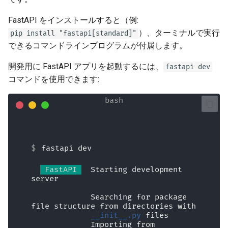
クエリパラメータモデル
FastAPI and friends
ru - русский язык
レスポンスの Cookie
Server Workers - ワーカー付
入力と出力でOpenAPIのスキ
APIRouter class
newsletter
FastAPI をインストールすると（例:
tr - Türkçe
きUvicorn
ーマを分けるかどうか
ボディ - 複数のパラメータ
）、ターミナルで実行
pip install "fastapi[standard]"
レスポンスヘッダー
Background Tasks -
uk - українська мова
できるコマンドラインプログラムが付属します。
コンテナ内のFastAPI -
カスタムドキュメント UI の
BackgroundTasks
ボディ - フィールド
zh - 简体中文
Docker
静的アセット（セルフホステ
レスポンス - ステータスコー
開発用に FastAPI アプリを起動するには、
fastapi dev
ィング）
ドの変更
Request class
ボディ - ネストされたモデル
コマンドを使用できます:
zh-hant - 繁體中文
Swagger UI の設定
高度な依存関係
WebSockets
リクエストのExampleデータ
の宣言
データベースのテスト
高度なセキュリティ
HTTPConnection class
追加データ型
fastapi dev
古い 403 認証エラーのステ
Request を直接使う
Response class
ータスコードを使う
クッキーのパラメータ
 FastAPI 
  Starting development 
Dataclasses の使用
Custom Response Classes -
server 🚀
File, HTML, Redirect,
ヘッダーのパラメータ
             Searching for package 
Streaming, etc.
高度なミドルウェア
file structure from directories with
クッキーパラメータモデル
__init__.py
 files
             Importing from 
Server-Sent Events -
サブアプリケーション - マウ