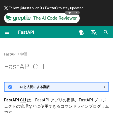
Follow
@fastapi
on
X (Twitter)
to stay updated
sponsor
FastAPI
最初のステップ
データのストリーミング
FastAPIのバージョンについ
一般 - ハウツー - レシピ
FastAPI class
FastAPI People
代替ツールから受けたインス
依存関係としてのクラス
セキュリティ - 最初の一歩
OAuth2 のスコープ
OpenAPI docs
でアプリの
pyproject.toml
て
ピレーションと比較
を設定
entrypoint
en - English
パスパラメータ
Path Operationの高度な設定
Pydantic v1 から Pydantic v2
Request Parameters
ヘルプ
サブ依存関係
現在のユーザーの取得
HTTP Basic 認証
OpenAPI models
FastAPI Cloud
への移行
歴史、設計、そしてこれから
パス指定または
de - Deutsch
--entrypoint
学習
FastAPI
クエリパラメータ
追加のステータスコード
Status Codes
Contributing
path operation デコレー
パスワードとBearerによ
オプション付きの
es - español
FastAPI CLI
HTTPS について
GraphQL
ベンチマーク
依存関係
ンプルなOAuth2
fastapi dev
リクエストボディ
レスポンスを直接返す
UploadFile class
Translations
fr - français
サーバーを手動で実行する
カスタム Request と
Repository Management
グローバルな依存関係
パスワード（およびハッ
fastapi dev
hi - हिन्दी
APIRoute クラス
化）によるOAuth2、JWT
クエリパラメータと文字列の
カスタムレスポンス -
Exceptions - HTTPException
Full Stack FastAPI テンプレ
🌐 AI と人間による翻訳
ークンによるBearer
検証
HTML、ストリーム、ファイ
デプロイメントのコンセプト
and WebSocketException
ート
ja - 日本語
yieldを持つ依存関係
fastapi run
ル、その他
条件付き OpenAPI
ko - 한국어
FastAPI
CLI
は、FastAPI アプリの提供、FastAPI プロジ
パスパラメータと数値の検証
クラウドプロバイダへの
Dependencies - Depends()
External Links
ェクトの管理などに使用できるコマンドラインプログラム
pt - português
OpenAPI の追加レスポンス
FastAPI デプロイ
OpenAPI の拡張
and Security()
です。