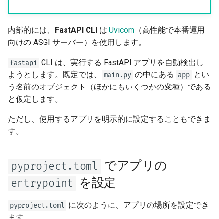
Content-Type の厳格チェック
タベース
🚀
大規模アプリケーション - 複
内部的には、
FastAPI CLI
は
Uvicorn
（高性能で本番運用
数ファイル
向けの ASGI サーバー）を使用します。😎
CLI は、実行する FastAPI アプリを自動検出し
JSON Lines をストリームす
fastapi
ようとします。既定では、
の中にある
とい
る
main.py
app
う名前のオブジェクト（ほかにもいくつかの変種）である
Server-Sent Events (SSE)
と仮定します。
ただし、使用するアプリを明示的に設定することもできま
バックグラウンドタスク
す。
メタデータとドキュメントの
URL
でアプリの
pyproject.toml
を設定
entrypoint
フロントエンド
に次のように、アプリの場所を設定でき
pyproject.toml
静的ファイル
ます: