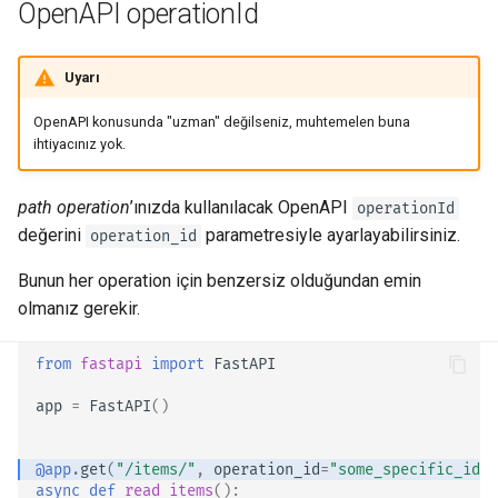
newsletter
OpenAPI Extra
OpenAPI operationId
ru - русский язык
Query Parameter Modelleri
Server Workers - Worker'larla
Input ve Output için Ayrı
APIRouter class
tr - Türkçe
Uvicorn
OpenAPI Schema'ları (Ya da
OpenAPI Extensions
Uyarı
Değil)
Body - Birden Fazla
Background Tasks -
uk - українська мова
Parametre
Container'larda FastAPI -
BackgroundTasks
Özel OpenAPI
path operation
OpenAPI konusunda "uzman" değilseniz, muhtemelen buna
zh - 简体中文
Docker
Özel Docs UI Statik Varlıkları
şeması
ihtiyacınız yok.
(Self-Hosting)
Body - Alanlar
Request class
zh-hant - 繁體中文
Özel OpenAPI content type
path operation
’ınızda kullanılacak OpenAPI
operationId
Swagger UI'yi Yapılandırın
Body - İç İçe Modeller
WebSockets
değerini
parametresiyle ayarlayabilirsiniz.
operation_id
Bir Veritabanını Test Etmek
Request Örnek Verilerini
HTTPConnection class
Bunun her operation için benzersiz olduğundan emin
Tanımlama
olmanız gerekir.
Eski 403 Kimlik Doğrulama
Response class
Hata Durum Kodlarını
Ek Veri Tipleri
from
fastapi
import
FastAPI
Kullanma
Custom Response Classes -
app
=
FastAPI
()
Cookie (Çerez) Parametreleri
File, HTML, Redirect,
Streaming, etc.
Header Parametreleri
@app
.
get
(
"/items/"
,
operation_id
=
"some_specific_id_y
async
def
read_items
():
Server-Sent Events -