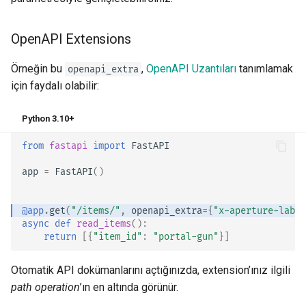
OpenAPI Extensions
Örneğin bu
,
OpenAPI Uzantıları
tanımlamak
openapi_extra
için faydalı olabilir:
Python 3.10+
from
fastapi
import
FastAPI
app
=
FastAPI
()
@app
.
get
(
"/items/"
,
openapi_extra
=
{
"x-aperture-labs-
async
def
read_items
():
return
[{
"item_id"
:
"portal-gun"
}]
Otomatik API dokümanlarını açtığınızda, extension’ınız ilgili
path operation
’ın en altında görünür.