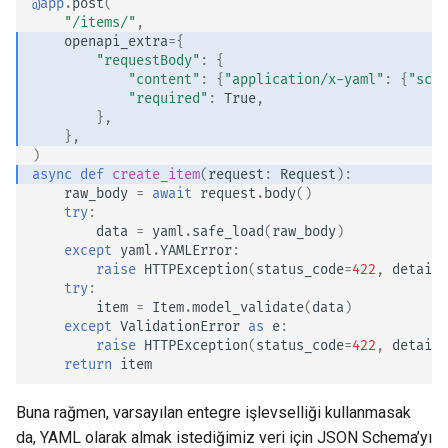
@app
.
post
(
"/items/"
,
openapi_extra
=
{
"requestBody"
:
{
"content"
:
{
"application/x-yaml"
:
{
"sche
"required"
:
True
,
},
},
)
async
def
create_item
(
request
:
Request
):
raw_body
=
await
request
.
body
()
try
:
data
=
yaml
.
safe_load
(
raw_body
)
except
yaml
.
YAMLError
:
raise
HTTPException
(
status_code
=
422
,
detail
=
try
:
item
=
Item
.
model_validate
(
data
)
except
ValidationError
as
e
:
raise
HTTPException
(
status_code
=
422
,
detail
=
return
item
Buna rağmen, varsayılan entegre işlevselliği kullanmasak
da, YAML olarak almak istediğimiz veri için JSON Schema’yı