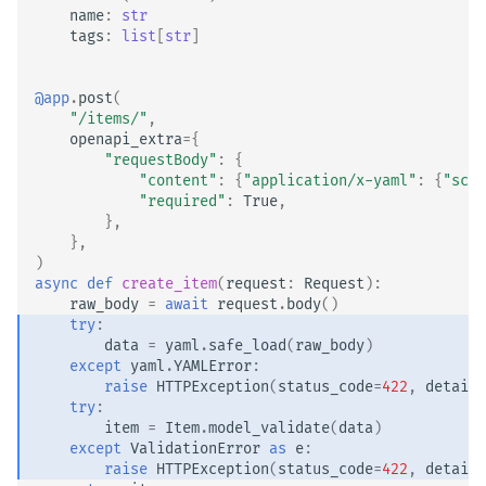
name
:
str
tags
:
list
[
str
]
@app
.
post
(
"/items/"
,
openapi_extra
=
{
"requestBody"
:
{
"content"
:
{
"application/x-yaml"
:
{
"sche
"required"
:
True
,
},
},
)
async
def
create_item
(
request
:
Request
):
raw_body
=
await
request
.
body
()
try
:
data
=
yaml
.
safe_load
(
raw_body
)
except
yaml
.
YAMLError
:
raise
HTTPException
(
status_code
=
422
,
detail
=
try
:
item
=
Item
.
model_validate
(
data
)
except
ValidationError
as
e
:
raise
HTTPException
(
status_code
=
422
,
detail
=