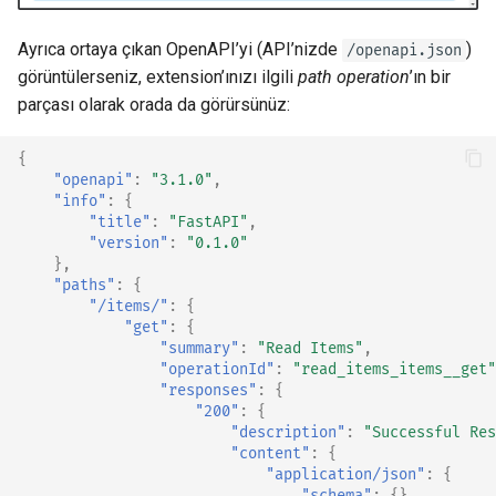
Ayrıca ortaya çıkan OpenAPI’yi (API’nizde
)
/openapi.json
görüntülerseniz, extension’ınızı ilgili
path operation
’ın bir
parçası olarak orada da görürsünüz:
{
"openapi"
:
"3.1.0"
,
"info"
:
{
"title"
:
"FastAPI"
,
"version"
:
"0.1.0"
},
"paths"
:
{
"/items/"
:
{
"get"
:
{
"summary"
:
"Read Items"
,
"operationId"
:
"read_items_items__get"
"responses"
:
{
"200"
:
{
"description"
:
"Successful Res
"content"
:
{
"application/json"
:
{
"schema"
:
{}