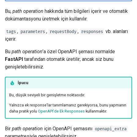
Bu,
path operation
hakkında tüm bilgileri içerir ve otomatik
dokümantasyonu üretmek için kullanılır.
,
,
,
vb. alanları
tags
parameters
requestBody
responses
içerir.
Bu
path operation
’a özel OpenAPI şeması normalde
FastAPI
tarafından otomatik üretilir; ancak siz bunu
genişletebilirsiniz.
İpucu
Bu, düşük seviyeli bir genişletme noktasıdır.
Yalnızca ek response’lar tanımlamanız gerekiyorsa, bunu yapmanın
daha pratik yolu
OpenAPI’de Ek Responses
kullanmaktır.
Bir
path operation
için OpenAPI şemasını
openapi_extra
parametresiyle genişletebilirsiniz.