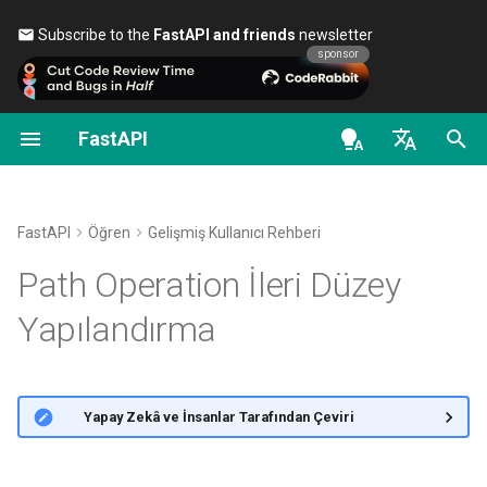
Subscribe to the
FastAPI and friends
newsletter 🎉
sponsor
FastAPI
İlk Adımlar
OAuth2 scope'ları
FastAPI Sürümleri Hakkında
Genel - Nasıl Yapılır - Tarifler
FastAPI class
FastAPI People
Alternatifler, İlham Kaynakları
Dependency Olarak Class'l
Güvenlik - İlk Adımlar
OpenAPI docs
OpenAPI operationId
ve Karşılaştırmalar
en - English
Yol Parametreleri
HTTP Basic Auth
FastAPI Cloud
Pydantic v1'den Pydantic
Request Parameters
Yardım
Alt Bağımlılıklar
Mevcut Kullanıcıyı Alma
OpenAPI models
operationId olarak
path
v2'ye Geçiş
Geçmişi, Tasarımı ve Geleceği
operation function
adını
de - Deutsch
FastAPI
Öğren
Gelişmiş Kullanıcı Rehberi
Query Parametreleri
HTTPS Hakkında
Status Codes
Contributing
Path Operation
Password ve Bearer ile Bas
kullanma
es - español
Path Operation İleri Düzey
GraphQL
Kıyaslamalar
Decorator'lerinde
OAuth2
Dependency'ler
Request Body
Bir Sunucuyu Manuel Olarak
UploadFile class
Translations
OpenAPI’den Hariç Tutma
fr - français
Yapılandırma
Çalıştırın
Özel Request ve APIRoute
Repository Management
Password ile OAuth2 (ve
hi - हिन्दी
sınıfı
Global Dependencies
hashing), JWT token'ları ile
Query Parametreleri ve String
Exceptions - HTTPException
Full Stack FastAPI Şablonu
Docstring’den İleri Düzey
Bearer
Doğrulamaları
Deployment Kavramları
and WebSocketException
ja - 日本語
Açıklama
Koşullu OpenAPI
yield ile Dependency'ler
External Links
🌐 Yapay Zekâ ve İnsanlar Tarafından Çeviri
ko - 한국어
Path Parametreleri ve Sayısal
Bulut Sağlayıcılar Üzerinde
Dependencies - Depends()
Ek Responses
pt - português
Doğrulamalar
FastAPI Yayınlama
OpenAPI'yi Genişletme
and Security()
FastAPI and friends