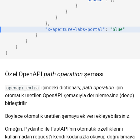
}
}
}
},
"x-aperture-labs-portal"
:
"blue"
}
}
}
}
Özel OpenAPI
path operation
şeması
içindeki dictionary,
path operation
için
openapi_extra
otomatik üretilen OpenAPI şemasıyla derinlemesine (deep)
birleştirilir.
Böylece otomatik üretilen şemaya ek veri ekleyebilirsiniz.
Örneğin, Pydantic ile FastAPI’nin otomatik özelliklerini
kullanmadan request’i kendi kodunuzla okuyup doğrulamaya