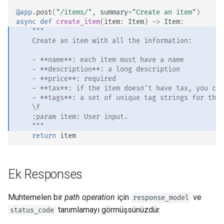
@app
.
post
(
"/items/"
,
summary
=
"Create an item"
)
async
def
create_item
(
item
:
Item
)
->
Item
:
"""
    Create an item with all the information:
    - **name**: each item must have a name
    - **description**: a long description
    - **price**: required
    - **tax**: if the item doesn't have tax, you can
    - **tags**: a set of unique tag strings for this
    \f
    :param item: User input.
    """
return
item
Ek Responses
Muhtemelen bir
path operation
için
ve
response_model
tanımlamayı görmüşsünüzdür.
status_code