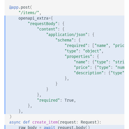
@app
.
post
(
"/items/"
,
openapi_extra
=
{
"requestBody"
:
{
"content"
:
{
"application/json"
:
{
"schema"
:
{
"required"
:
[
"name"
,
"price"
"type"
:
"object"
,
"properties"
:
{
"name"
:
{
"type"
:
"string
"price"
:
{
"type"
:
"numbe
"description"
:
{
"type"
:
},
}
}
},
"required"
:
True
,
},
},
)
async
def
create_item
(
request
:
Request
):
raw_body
=
await
request
.
body
()