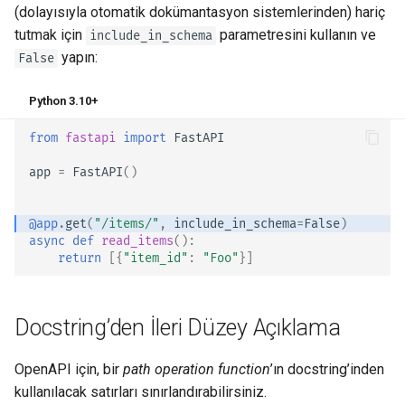
(dolayısıyla otomatik dokümantasyon sistemlerinden) hariç
Daha Büyük Uygulamalar -
tutmak için
parametresini kullanın ve
include_in_schema
Birden Fazla Dosya
yapın:
False
JSON Lines Akışı
Python 3.10+
from
fastapi
import
FastAPI
Server-Sent Events (SSE)
app
=
FastAPI
()
Arka Plan Görevleri
@app
.
get
(
"/items/"
,
include_in_schema
=
False
)
Metadata ve Doküman
async
def
read_items
():
URL'leri
return
[{
"item_id"
:
"Foo"
}]
Frontend
Docstring’den İleri Düzey Açıklama
Statik Dosyalar
OpenAPI için, bir
path operation function
’ın docstring’inden
Test Etme
kullanılacak satırları sınırlandırabilirsiniz.