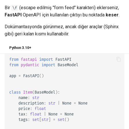
Debugging
Bir
(escape edilmiş "form feed" karakteri) eklerseniz,
\f
FastAPI
OpenAPI için kullanılan çıktıyı bu noktada
keser
.
Dokümantasyonda görünmez, ancak diğer araçlar (Sphinx
gibi) geri kalan kısmı kullanabilir.
Python 3.10+
from
fastapi
import
FastAPI
from
pydantic
import
BaseModel
app
=
FastAPI
()
class
Item
(
BaseModel
):
name
:
str
description
:
str
|
None
=
None
price
:
float
tax
:
float
|
None
=
None
tags
:
set
[
str
]
=
set
()