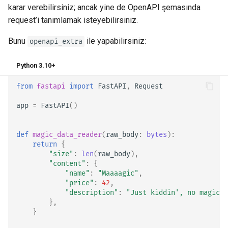
karar verebilirsiniz; ancak yine de OpenAPI şemasında
request’i tanımlamak isteyebilirsiniz.
Bunu
ile yapabilirsiniz:
openapi_extra
Python 3.10+
from
fastapi
import
FastAPI
,
Request
app
=
FastAPI
()
def
magic_data_reader
(
raw_body
:
bytes
):
return
{
"size"
:
len
(
raw_body
),
"content"
:
{
"name"
:
"Maaaagic"
,
"price"
:
42
,
"description"
:
"Just kiddin', no magic 
},
}