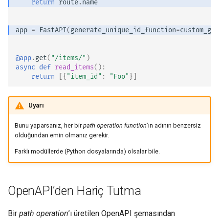
return
route
.
name
Hataları Yönetme
app
=
FastAPI
(
generate_unique_id_function
=
custom_gen
Path Operation Yapılandırması
JSON Uyumlu Encoder
@app
.
get
(
"/items/"
)
async
def
read_items
():
return
[{
"item_id"
:
"Foo"
}]
Body - Güncellemeler
Bağımlılıklar
Uyarı
Bunu yaparsanız, her bir
path operation function
’ın adının benzersiz
Güvenlik
olduğundan emin olmanız gerekir.
Middleware
Farklı modüllerde (Python dosyalarında) olsalar bile.
CORS (Cross-Origin Resource
Sharing)
OpenAPI’den Hariç Tutma
SQL (İlişkisel) Veritabanları
Bir
path operation
’ı üretilen OpenAPI şemasından