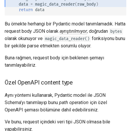
data
=
magic_data_reader
(
raw_body
)
return
data
Bu örnekte herhangi bir Pydantic model tanımlamadık. Hatta
request body JSON olarak
ayrıştırılmıyor
; doğrudan
bytes
olarak okunuyor ve
fonksiyonu bunu
magic_data_reader()
bir şekilde parse etmekten sorumlu oluyor.
Buna rağmen, request body için beklenen şemayı
tanımlayabiliriz.
Özel OpenAPI content type
Aynı yöntemi kullanarak, Pydantic model ile JSON
Schema’yı tanımlayıp bunu
path operation
için özel
OpenAPI şeması bölümüne dahil edebilirsiniz.
Ve bunu, request içindeki veri tipi JSON olmasa bile
yapabilirsiniz.