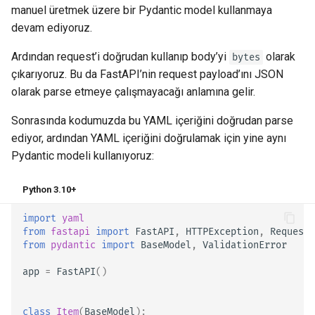
manuel üretmek üzere bir Pydantic model kullanmaya
devam ediyoruz.
Ardından request’i doğrudan kullanıp body’yi
olarak
bytes
çıkarıyoruz. Bu da FastAPI’nin request payload’ını JSON
olarak parse etmeye çalışmayacağı anlamına gelir.
Sonrasında kodumuzda bu YAML içeriğini doğrudan parse
ediyor, ardından YAML içeriğini doğrulamak için yine aynı
Pydantic modeli kullanıyoruz:
Python 3.10+
import
yaml
from
fastapi
import
FastAPI
,
HTTPException
,
Request
from
pydantic
import
BaseModel
,
ValidationError
app
=
FastAPI
()
class
Item
(
BaseModel
):