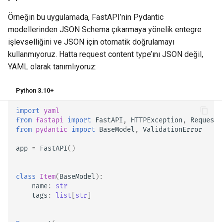
Örneğin bu uygulamada, FastAPI’nin Pydantic
modellerinden JSON Schema çıkarmaya yönelik entegre
işlevselliğini ve JSON için otomatik doğrulamayı
kullanmıyoruz. Hatta request content type’ını JSON değil,
YAML olarak tanımlıyoruz:
Python 3.10+
import
yaml
from
fastapi
import
FastAPI
,
HTTPException
,
Request
from
pydantic
import
BaseModel
,
ValidationError
app
=
FastAPI
()
class
Item
(
BaseModel
):
name
:
str
tags
:
list
[
str
]