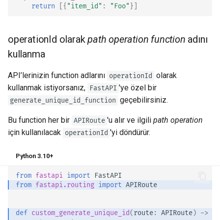
return
[{
"item_id"
:
"Foo"
}]
EventSourceResponse and
Cookie Parametre Modelleri
ServerSentEvent
Header Parametre Modelleri
operationId olarak
path operation function
adını
Middleware
kullanma
Response Model - Dönüş Tipi
OpenAPI
API’lerinizin function adlarını
olarak
operationId
Ek Modeller
kullanmak istiyorsanız,
'ye özel bir
FastAPI
Security Tools
geçebilirsiniz.
generate_unique_id_function
Response Status Code'u
Encoders - jsonable_encoder
Bu function her bir
'u alır ve ilgili
path operation
APIRoute
Form Verisi
için kullanılacak
'yi döndürür.
operationId
Static Files - StaticFiles
Form Model'leri
Python 3.10+
Templating - Jinja2Templates
from
fastapi
import
FastAPI
Request Dosyaları
from
fastapi.routing
import
APIRoute
Test Client - TestClient
Request Formları ve Dosyalar
def
custom_generate_unique_id
(
route
:
APIRoute
)
->
st