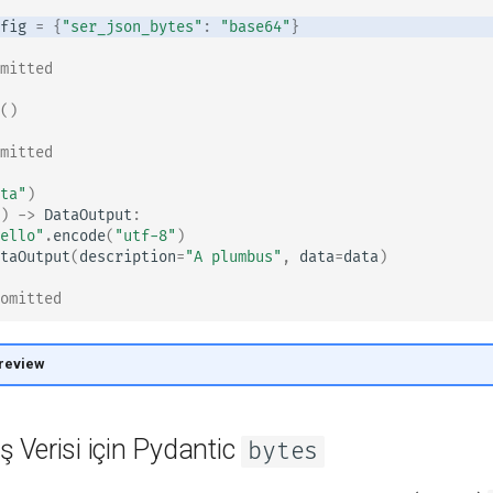
fig
=
{
"ser_json_bytes"
:
"base64"
}
omitted 👈
()
omitted 👈
ta"
)
)
->
DataOutput
:
ello"
.
encode
(
"utf-8"
)
taOutput
(
description
=
"A plumbus"
,
data
=
data
)
 omitted 👇
preview
ış Verisi için Pydantic
bytes