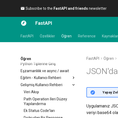
Subscribe to the
FastAPI and friends
newsletter 🎉
FastAPI
FastAPI
Özellikler
Öğren
Reference
Kaynakla
FastAPI
Öğren
Öğren
Python Tiplerine Giriş
JSON'da 
Eşzamanlılık ve async / await
Eğitim - Kullanıcı Rehberi
Gelişmiş Kullanıcı Rehberi
İlk Adımlar
Yol Parametreleri
Veri Akışı
🌐 Yapay Zek
Query Parametreleri
Path Operation İleri Düzey
Yapılandırma
Uygulamanız JSON 
Request Body
Ek Status Code'ları
veriyi base64 ola
Query Parametreleri ve String
Doğrulamaları
Doğrudan Bir Response