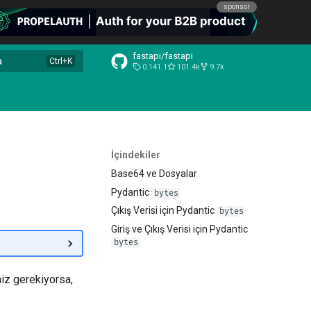
sponsor
fastapi/fastapi
a
0.141.1
101.4k
9.7k
İçindekiler
Base64 ve Dosyalar
Pydantic
bytes
Çıkış Verisi için Pydantic
bytes
Giriş ve Çıkış Verisi için Pydantic
bytes
niz gerekiyorsa,