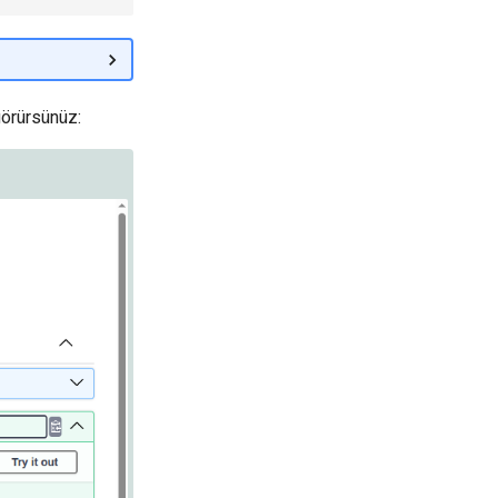
görürsünüz: