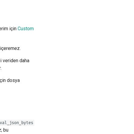
rim için
Custom
 içeremez.
li veriden daha
.
için dosya
val_json_bytes
z; bu