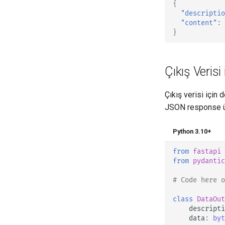
{
"descriptio
"content"
:
}
Çıkış Verisi
Çıkış verisi için
JSON response ür
Python 3.10+
from
fastapi
from
pydantic
# Code here 
class
DataOut
descripti
data
:
byt