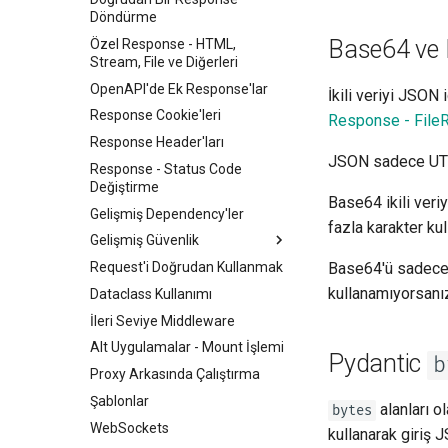
Döndürme
Path Parametreleri ve Sayısal
Base64 ve 
Doğrulamalar
Özel Response - HTML,
Stream, File ve Diğerleri
Query Parameter Modelleri
OpenAPI'de Ek Response'lar
İkili veriyi JSON
Body - Birden Fazla Parametre
Response Cookie'leri
Response - File
Body - Alanlar
Response Header'ları
Body - İç İçe Modeller
JSON sadece UTF-8
Response - Status Code
Request Örnek Verilerini
Değiştirme
Tanımlama
Base64 ikili veriy
Gelişmiş Dependency'ler
Ek Veri Tipleri
fazla karakter ku
Gelişmiş Güvenlik
Cookie (Çerez) Parametreleri
Request'i Doğrudan Kullanmak
OAuth2 scope'ları
Base64'ü sadece 
Header Parametreleri
kullanamıyorsanız
Dataclass Kullanımı
HTTP Basic Auth
Cookie Parametre Modelleri
İleri Seviye Middleware
Header Parametre Modelleri
Alt Uygulamalar - Mount İşlemi
Response Model - Dönüş Tipi
Pydantic
b
Proxy Arkasında Çalıştırma
Ek Modeller
Şablonlar
alanları o
Response Status Code'u
bytes
WebSockets
kullanarak giriş 
Form Verisi