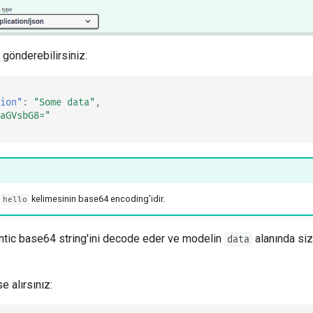
 gönderebilirsiniz:
ion"
:
"Some data"
,
aGVsbG8="
,
kelimesinin base64 encoding'idir.
hello
tic base64 string'ini decode eder ve modelin
alanında size
data
e alırsınız: