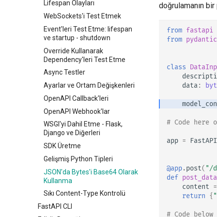
Lifespan Olayları
doğrulamanın bir 
Form Model'leri
WebSockets'i Test Etmek
Request Dosyaları
Event'leri Test Etme: lifespan
from
fastapi
Request Formları ve Dosyalar
ve startup - shutdown
from
pydantic
Hataları Yönetme
Override Kullanarak
Path Operation Yapılandırması
Dependency'leri Test Etme
class
DataInp
JSON Uyumlu Encoder
Async Testler
descripti
Body - Güncellemeler
data
:
byt
Ayarlar ve Ortam Değişkenleri
Bağımlılıklar
OpenAPI Callback'leri
model_con
Güvenlik
Dependency Olarak Class'lar
OpenAPI Webhook'lar
# Code here 
Middleware
Alt Bağımlılıklar
Güvenlik - İlk Adımlar
WSGI'yi Dahil Etme - Flask,
Django ve Diğerleri
CORS (Cross-Origin Resource
Path Operation
Mevcut Kullanıcıyı Alma
app
=
FastAPI
Sharing)
Decorator'lerinde
SDK Üretme
Password ve Bearer ile Basit
Dependency'ler
SQL (İlişkisel) Veritabanları
OAuth2
Gelişmiş Python Tipleri
Global Dependencies
@app
.
post
(
"/d
Daha Büyük Uygulamalar -
Password ile OAuth2 (ve
JSON'da Bytes'i Base64 Olarak
def
post_data
Birden Fazla Dosya
yield ile Dependency'ler
hashing), JWT token'ları ile
Kullanma
content
=
Bearer
JSON Lines Akışı
Sıkı Content-Type Kontrolü
return
{
"
Server-Sent Events (SSE)
FastAPI CLI
# Code below