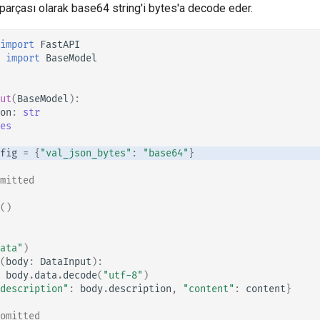
parçası olarak base64 string'i bytes'a decode eder.
import
FastAPI
import
BaseModel
ut
(
BaseModel
):
on
:
str
es
fig
=
{
"val_json_bytes"
:
"base64"
}
omitted 👈
()
ata"
)
(
body
:
DataInput
):
body
.
data
.
decode
(
"utf-8"
)
description"
:
body
.
description
,
"content"
:
content
}
 omitted 👇