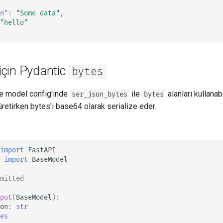
n"
:
"Some data"
,
"hello"
 için Pydantic
bytes
 de model config'inde
ile
alanları kullanab
ser_json_bytes
bytes
etirken bytes'ı base64 olarak serialize eder.
import
FastAPI
import
BaseModel
omitted 👈
put
(
BaseModel
):
on
:
str
es