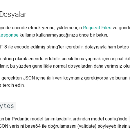
tr - Türkçe
Dosyalar
uk - українська мова
zh - 简体中文
 içinde encode etmek yerine, yükleme için
Request Files
ve gönde
zh-hant - 繁體中文
Response
kullanıp kullanamayacağınıza önce bir bakın.
 ile encode edilmiş string'ler içerebilir, dolayısıyla ham bytes
i string olarak encode edebilir, ancak bunu yapmak için orijinal iki
llanır; bu yüzden genellikle normal dosyalardan daha verimsiz olur
gerçekten JSON içine ikili veri koymanız gerekiyorsa ve bunun 
 tercih edin.
ytes
lan bir Pydantic model tanımlayabilir, ardından model config'inde
JSON verisini base64 ile doğrulamasını (validate) söyleyebilirsini