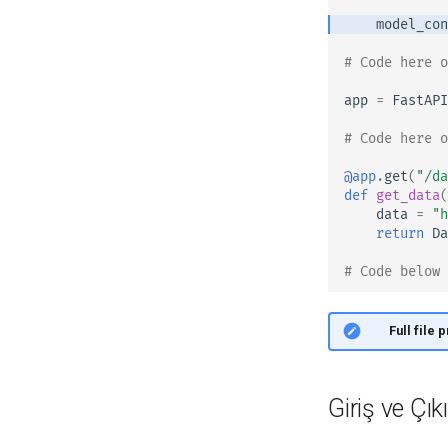
model_con
# Code here 
app
=
FastAPI
# Code here 
@app
.
get
(
"/da
def
get_data
(
data
=
"h
return
Da
# Code below
👀 Full file 
Giriş ve Çık