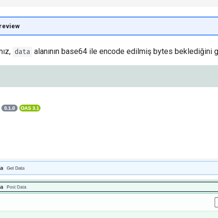
preview
nız,
alanının base64 ile encode edilmiş bytes beklediğini 
data