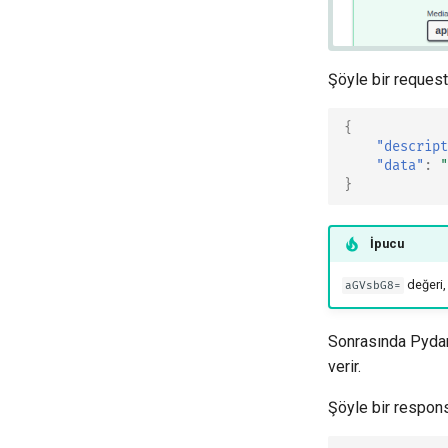
Şöyle bir request
{
"descript
"data"
:
"
}
İpucu
değeri
aGVsbG8=
Sonrasında Pydan
verir.
Şöyle bir respons