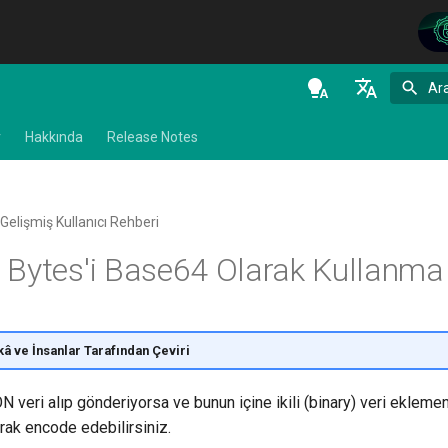
Ar
en - English
r
Hakkında
Release Notes
de - Deutsch
es - español
Gelişmiş Kullanıcı Rehberi
fr - français
Bytes'i Base64 Olarak Kullanma
hi - हिन्दी
ja - 日本語
ko - 한국어
â ve İnsanlar Tarafından Çeviri
pt - português
veri alıp gönderiyorsa ve bunun içine ikili (binary) veri ekleme
ru - русский язык
rak encode edebilirsiniz.