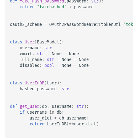
def
fake_hash_password
(
password
:
str
):
return
"fakehashed"
+
password
oauth2_scheme
=
OAuth2PasswordBearer
(
tokenUrl
=
"token
class
User
(
BaseModel
):
username
:
str
email
:
str
|
None
=
None
full_name
:
str
|
None
=
None
disabled
:
bool
|
None
=
None
class
UserInDB
(
User
):
hashed_password
:
str
def
get_user
(
db
,
username
:
str
):
if
username
in
db
:
user_dict
=
db
[
username
]
return
UserInDB
(
**
user_dict
)