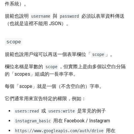
件系統）。
EventSourceResponse and
ServerSentEvent
模板
規範也說明
與
必須以表單資料傳送
username
password
（也就是這裡不能用 JSON）。
Middleware
WebSockets
scope
OpenAPI
生命週期事件
規範也說用戶端可以再送一個表單欄位「
」。
scope
Security Tools
測試 WebSocket
欄位名稱是單數的
，但實際上是由多個以空白分隔
scope
Encoders - jsonable_encoder
測試事件：lifespan 與 startup
的「scopes」組成的一長串字串。
- shutdown
每個「scope」就是一個（不含空白的）字串。
Static Files - StaticFiles
用覆寫測試相依
它們通常用來宣告特定的權限，例如：
Templating - Jinja2Templates
非同步測試
或
是常見的例子
users:read
users:write
Test Client - TestClient
用在 Facebook / Instagram
instagram_basic
設定與環境變數
用在
https://www.googleapis.com/auth/drive