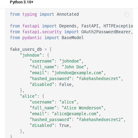
Python 3.10+
from
typing
import
Annotated
from
fastapi
import
Depends
,
FastAPI
,
HTTPException
,
from
fastapi.security
import
OAuth2PasswordBearer
,
O
from
pydantic
import
BaseModel
fake_users_db
=
{
"johndoe"
:
{
"username"
:
"johndoe"
,
"full_name"
:
"John Doe"
,
"email"
:
"johndoe@example.com"
,
"hashed_password"
:
"fakehashedsecret"
,
"disabled"
:
False
,
},
"alice"
:
{
"username"
:
"alice"
,
"full_name"
:
"Alice Wonderson"
,
"email"
:
"alice@example.com"
,
"hashed_password"
:
"fakehashedsecret2"
,
"disabled"
:
True
,
},
}