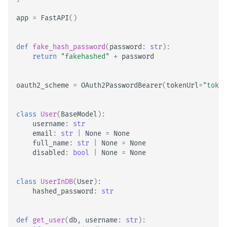
app
=
FastAPI
()
def
fake_hash_password
(
password
:
str
):
return
"fakehashed"
+
password
oauth2_scheme
=
OAuth2PasswordBearer
(
tokenUrl
=
"token
class
User
(
BaseModel
):
username
:
str
email
:
str
|
None
=
None
full_name
:
str
|
None
=
None
disabled
:
bool
|
None
=
None
class
UserInDB
(
User
):
hashed_password
:
str
def
get_user
(
db
,
username
:
str
):