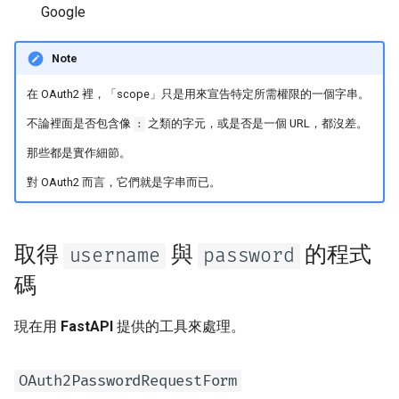
Google
OpenAPI 回呼
OpenAPI Webhook
Note
在 OAuth2 裡，「scope」只是用來宣告特定所需權限的一個字串。
包含 WSGI：Flask、Django
等
不論裡面是否包含像
之類的字元，或是否是一個 URL，都沒差。
:
那些都是實作細節。
產生 SDK
對 OAuth2 而言，它們就是字串而已。
進階 Python 型別
取得
與
的程式
username
password
使用 Base64 表示位元組的
JSON
碼
嚴格的 Content-Type 檢查
現在用
FastAPI
提供的工具來處理。
OAuth2PasswordRequestForm