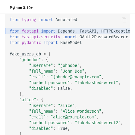
Python 3.10+
from
typing
import
Annotated
from
fastapi
import
Depends
,
FastAPI
,
HTTPException
,
from
fastapi.security
import
OAuth2PasswordBearer
,
O
from
pydantic
import
BaseModel
fake_users_db
=
{
"johndoe"
:
{
"username"
:
"johndoe"
,
"full_name"
:
"John Doe"
,
"email"
:
"johndoe@example.com"
,
"hashed_password"
:
"fakehashedsecret"
,
"disabled"
:
False
,
},
"alice"
:
{
"username"
:
"alice"
,
"full_name"
:
"Alice Wonderson"
,
"email"
:
"alice@example.com"
,
"hashed_password"
:
"fakehashedsecret2"
,
"disabled"
:
True
,
},