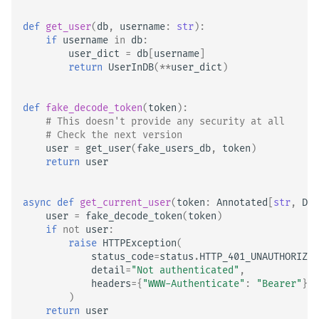
def
get_user
(
db
,
username
:
str
):
if
username
in
db
:
user_dict
=
db
[
username
]
return
UserInDB
(
**
user_dict
)
def
fake_decode_token
(
token
):
# This doesn't provide any security at all
# Check the next version
user
=
get_user
(
fake_users_db
,
token
)
return
user
async
def
get_current_user
(
token
:
Annotated
[
str
,
Dep
user
=
fake_decode_token
(
token
)
if
not
user
:
raise
HTTPException
(
status_code
=
status
.
HTTP_401_UNAUTHORIZED
detail
=
"Not authenticated"
,
headers
=
{
"WWW-Authenticate"
:
"Bearer"
},
)
return
user