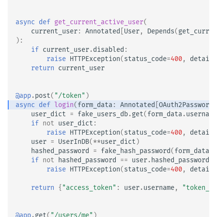
async
def
get_current_active_user
(
current_user
:
Annotated
[
User
,
Depends
(
get_curren
):
if
current_user
.
disabled
:
raise
HTTPException
(
status_code
=
400
,
detail
=
return
current_user
@app
.
post
(
"/token"
)
async
def
login
(
form_data
:
Annotated
[
OAuth2PasswordR
user_dict
=
fake_users_db
.
get
(
form_data
.
username
if
not
user_dict
:
raise
HTTPException
(
status_code
=
400
,
detail
=
user
=
UserInDB
(
**
user_dict
)
hashed_password
=
fake_hash_password
(
form_data
.
p
if
not
hashed_password
==
user
.
hashed_password
:
raise
HTTPException
(
status_code
=
400
,
detail
=
return
{
"access_token"
:
user
.
username
,
"token_ty
@app
.
get
(
"/users/me"
)