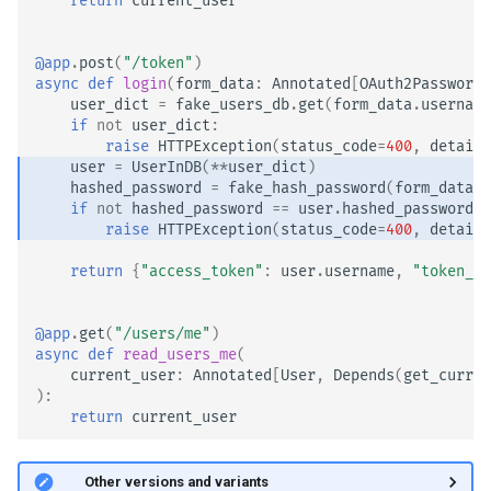
return
current_user
@app
.
post
(
"/token"
)
async
def
login
(
form_data
:
Annotated
[
OAuth2PasswordR
user_dict
=
fake_users_db
.
get
(
form_data
.
username
if
not
user_dict
:
raise
HTTPException
(
status_code
=
400
,
detail
=
user
=
UserInDB
(
**
user_dict
)
hashed_password
=
fake_hash_password
(
form_data
.
p
if
not
hashed_password
==
user
.
hashed_password
:
raise
HTTPException
(
status_code
=
400
,
detail
=
return
{
"access_token"
:
user
.
username
,
"token_ty
@app
.
get
(
"/users/me"
)
async
def
read_users_me
(
current_user
:
Annotated
[
User
,
Depends
(
get_curren
):
return
current_user
🤓 Other versions and variants