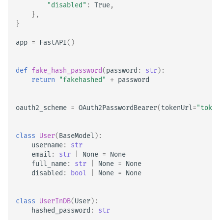
"disabled"
:
True
,
},
}
app
=
FastAPI
()
def
fake_hash_password
(
password
:
str
):
return
"fakehashed"
+
password
oauth2_scheme
=
OAuth2PasswordBearer
(
tokenUrl
=
"token
class
User
(
BaseModel
):
username
:
str
email
:
str
|
None
=
None
full_name
:
str
|
None
=
None
disabled
:
bool
|
None
=
None
class
UserInDB
(
User
):
hashed_password
:
str