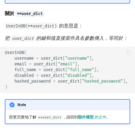
關於
**user_dict
的意思是：
UserInDB(**user_dict)
把
的鍵和值直接當作具名參數傳入，等同於：
user_dict
UserInDB
(
username
=
user_dict
[
"username"
],
email
=
user_dict
[
"email"
],
full_name
=
user_dict
[
"full_name"
],
disabled
=
user_dict
[
"disabled"
],
hashed_password
=
user_dict
[
"hashed_password"
],
)
Note
想更完整地了解
，請回到
額外模型
的文件
。
**user_dict