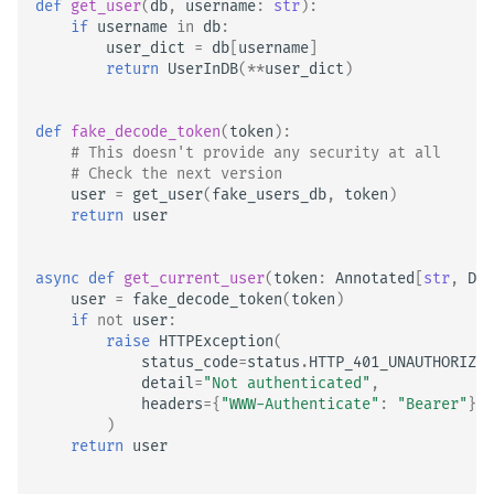
def
get_user
(
db
,
username
:
str
):
if
username
in
db
:
user_dict
=
db
[
username
]
return
UserInDB
(
**
user_dict
)
def
fake_decode_token
(
token
):
# This doesn't provide any security at all
# Check the next version
user
=
get_user
(
fake_users_db
,
token
)
return
user
async
def
get_current_user
(
token
:
Annotated
[
str
,
Dep
user
=
fake_decode_token
(
token
)
if
not
user
:
raise
HTTPException
(
status_code
=
status
.
HTTP_401_UNAUTHORIZED
detail
=
"Not authenticated"
,
headers
=
{
"WWW-Authenticate"
:
"Bearer"
},
)
return
user