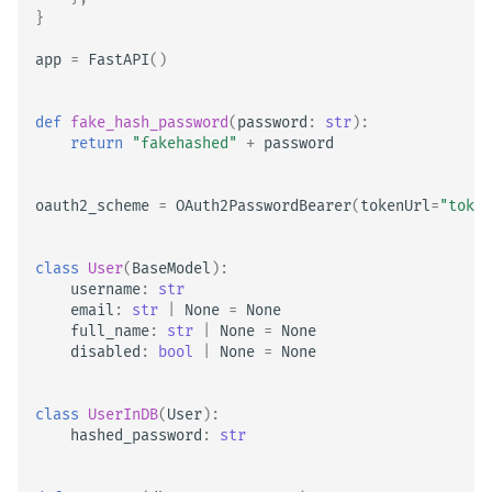
}
app
=
FastAPI
()
def
fake_hash_password
(
password
:
str
):
return
"fakehashed"
+
password
oauth2_scheme
=
OAuth2PasswordBearer
(
tokenUrl
=
"token
class
User
(
BaseModel
):
username
:
str
email
:
str
|
None
=
None
full_name
:
str
|
None
=
None
disabled
:
bool
|
None
=
None
class
UserInDB
(
User
):
hashed_password
:
str