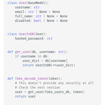
class
User
(
BaseModel
):
username
:
str
email
:
str
|
None
=
None
full_name
:
str
|
None
=
None
disabled
:
bool
|
None
=
None
class
UserInDB
(
User
):
hashed_password
:
str
def
get_user
(
db
,
username
:
str
):
if
username
in
db
:
user_dict
=
db
[
username
]
return
UserInDB
(
**
user_dict
)
def
fake_decode_token
(
token
):
# This doesn't provide any security at all
# Check the next version
user
=
get_user
(
fake_users_db
,
token
)
return
user