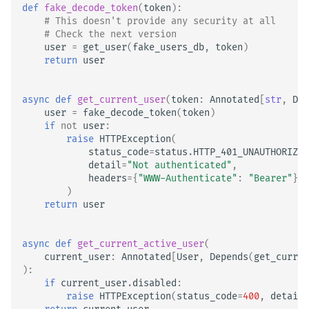
def
fake_decode_token
(
token
):
# This doesn't provide any security at all
# Check the next version
user
=
get_user
(
fake_users_db
,
token
)
return
user
async
def
get_current_user
(
token
:
Annotated
[
str
,
Dep
user
=
fake_decode_token
(
token
)
if
not
user
:
raise
HTTPException
(
status_code
=
status
.
HTTP_401_UNAUTHORIZED
detail
=
"Not authenticated"
,
headers
=
{
"WWW-Authenticate"
:
"Bearer"
},
)
return
user
async
def
get_current_active_user
(
current_user
:
Annotated
[
User
,
Depends
(
get_curren
):
if
current_user
.
disabled
:
raise
HTTPException
(
status_code
=
400
,
detail
=