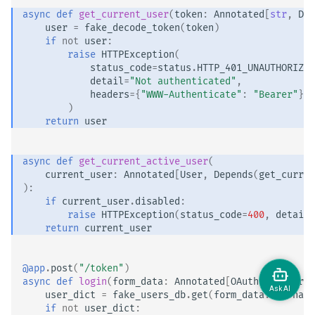
async
def
get_current_user
(
token
:
Annotated
[
str
,
Dep
user
=
fake_decode_token
(
token
)
if
not
user
:
raise
HTTPException
(
status_code
=
status
.
HTTP_401_UNAUTHORIZED
detail
=
"Not authenticated"
,
headers
=
{
"WWW-Authenticate"
:
"Bearer"
},
)
return
user
async
def
get_current_active_user
(
current_user
:
Annotated
[
User
,
Depends
(
get_curren
):
if
current_user
.
disabled
:
raise
HTTPException
(
status_code
=
400
,
detail
=
return
current_user
@app
.
post
(
"/token"
)
async
def
login
(
form_data
:
Annotated
[
OAuth2PasswordR
user_dict
=
fake_users_db
.
get
(
form_data
.
username
if
not
user_dict
: