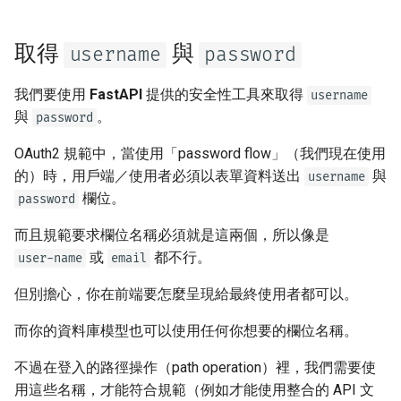
回應 Cookie
Uvicorn Workers
newsletter
密碼雜湊（hashing）
ru - русский язык
是否將輸入與輸出使用不同的
APIRouter class
tr - Türkçe
OpenAPI 結構描述
回應標頭
在容器中使用 FastAPI -
取得
與
為何要做密碼雜湊
username
password
Docker
Background Tasks -
uk - українська мова
自訂文件 UI 靜態資源（自我
BackgroundTasks
回應 - 變更狀態碼
我們要使用
關於
FastAPI
提供的安全性工具來取得
**user_dict
username
zh - 简体中文
託管）
與
。
password
Request class
進階相依
回傳 token
zh-hant - 繁體中文
OAuth2 規範中，當使用「password flow」（我們現在使用
設定 Swagger UI
的）時，用戶端／使用者必須以表單資料送出
與
username
WebSockets
進階安全性
更新依賴項
欄位。
password
測試資料庫
HTTPConnection class
直接使用 Request
實際操作看看
而且規範要求欄位名稱必須就是這兩個，所以像是
使用舊的 403 身分驗證錯誤
或
都不行。
user-name
email
狀態碼
Response class
使用 Dataclasses
驗證身分
但別擔心，你在前端要怎麼呈現給最終使用者都可以。
Custom Response Classes -
進階中介軟體
取得自己的使用者資料
而你的資料庫模型也可以使用任何你想要的欄位名稱。
File, HTML, Redirect,
Streaming, etc.
子應用程式 - 掛載
未啟用的使用者
不過在登入的路徑操作（path operation）裡，我們需要使
用這些名稱，才能符合規範（例如才能使用整合的 API 文
Server-Sent Events -
在代理之後
小結