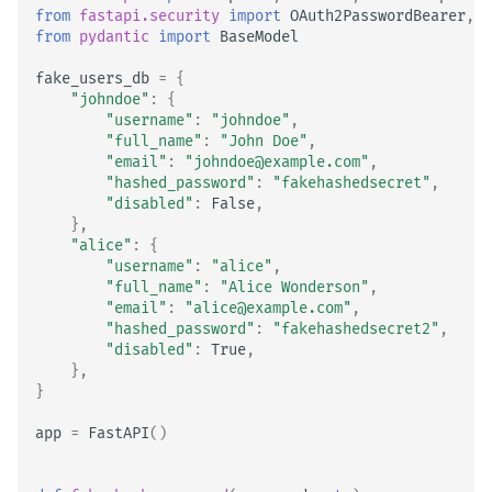
from
fastapi.security
import
OAuth2PasswordBearer
,
O
from
pydantic
import
BaseModel
fake_users_db
=
{
"johndoe"
:
{
"username"
:
"johndoe"
,
"full_name"
:
"John Doe"
,
"email"
:
"johndoe@example.com"
,
"hashed_password"
:
"fakehashedsecret"
,
"disabled"
:
False
,
},
"alice"
:
{
"username"
:
"alice"
,
"full_name"
:
"Alice Wonderson"
,
"email"
:
"alice@example.com"
,
"hashed_password"
:
"fakehashedsecret2"
,
"disabled"
:
True
,
},
}
app
=
FastAPI
()