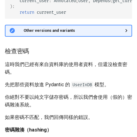
current_user
:
Annotated
[
User
,
Depends
(
get_curren
):
return
current_user
🤓 Other versions and variants
檢查密碼
這時我們已經有來自資料庫的使用者資料，但還沒檢查密
碼。
先把那些資料放進 Pydantic 的
模型。
UserInDB
你絕對不要以純文字儲存密碼，所以我們會使用（假的）密
碼雜湊系統。
如果密碼不匹配，我們回傳同樣的錯誤。
密碼雜湊（hashing）