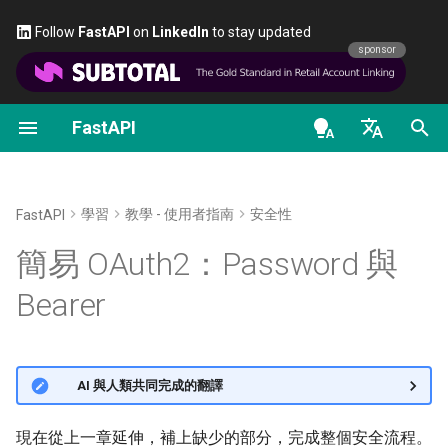
Follow
FastAPI
on
LinkedIn
to stay updated
sponsor
FastAPI
以類別作為相依性
串流資料
關於 FastAPI 版本
通用 - 操作指南 - 實用範例
FastAPI class
FastAPI People
替代方案、靈感與比較
OAuth2 範圍（scopes）
OpenAPI docs
取得
與
username
password
en - English
子相依
路徑操作進階設定
FastAPI Cloud
從 Pydantic v1 遷移到
Request Parameters
協助
歷史、設計與未來
HTTP 基本認證
OpenAPI models
scope
Pydantic v2
de - Deutsch
學習
教學 - 使用者指南
安全性
FastAPI
路徑操作裝飾器中的依賴
額外的狀態碼
關於 HTTPS
Status Codes
Contributing
基準測試
取得
與
的程
username
password
es - español
簡易 OAuth2：Password 與
GraphQL
式碼
全域依賴
直接回傳 Response
手動執行伺服器
UploadFile class
Translations
Repository Management
fr - français
Bearer
自訂 Request 與 APIRoute 類
OAuth2PasswordRequestForm
hi - हिन्दी
別
使用 yield 的相依
自訂回應——HTML、串流、
部署概念
Exceptions - HTTPException
全端 FastAPI 範本
檔案與其他
and WebSocketException
ja - 日本語
使用表單資料
條件式 OpenAPI
在雲端供應商上部署 FastAPI
External Links
🌐 AI 與人類共同完成的翻譯
ko - 한국어
OpenAPI 中的額外回應
Dependencies - Depends()
檢查密碼
pt - português
擴充 OpenAPI
and Security()
伺服器工作處理序 - 使用
FastAPI and friends
現在從上一章延伸，補上缺少的部分，完成整個安全流程。