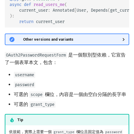
async
def
read_users_me
(
current_user
:
Annotated
[
User
,
Depends
(
get_curren
):
return
current_user
🤓 Other versions and variants
是一個類別型依賴，它宣告
OAuth2PasswordRequestForm
了一個表單本文，包含：
username
password
可選的
欄位，內容是一個由空白分隔的長字串
scope
可選的
grant_type
Tip
依規範，實際上需要一個
欄位且固定值為
grant_type
password