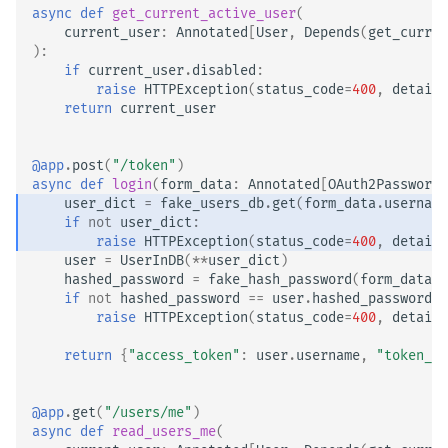
async
def
get_current_active_user
(
current_user
:
Annotated
[
User
,
Depends
(
get_curren
):
if
current_user
.
disabled
:
raise
HTTPException
(
status_code
=
400
,
detail
=
return
current_user
@app
.
post
(
"/token"
)
async
def
login
(
form_data
:
Annotated
[
OAuth2PasswordR
user_dict
=
fake_users_db
.
get
(
form_data
.
username
if
not
user_dict
:
raise
HTTPException
(
status_code
=
400
,
detail
=
user
=
UserInDB
(
**
user_dict
)
hashed_password
=
fake_hash_password
(
form_data
.
p
if
not
hashed_password
==
user
.
hashed_password
:
raise
HTTPException
(
status_code
=
400
,
detail
=
return
{
"access_token"
:
user
.
username
,
"token_ty
@app
.
get
(
"/users/me"
)
async
def
read_users_me
(