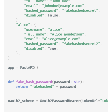
"full_name"
:
"John Doe"
,
"email"
:
"johndoe@example.com"
,
"hashed_password"
:
"fakehashedsecret"
,
"disabled"
:
False
,
},
"alice"
:
{
"username"
:
"alice"
,
"full_name"
:
"Alice Wonderson"
,
"email"
:
"alice@example.com"
,
"hashed_password"
:
"fakehashedsecret2"
,
"disabled"
:
True
,
},
}
app
=
FastAPI
()
def
fake_hash_password
(
password
:
str
):
return
"fakehashed"
+
password
oauth2_scheme
=
OAuth2PasswordBearer
(
tokenUrl
=
"token