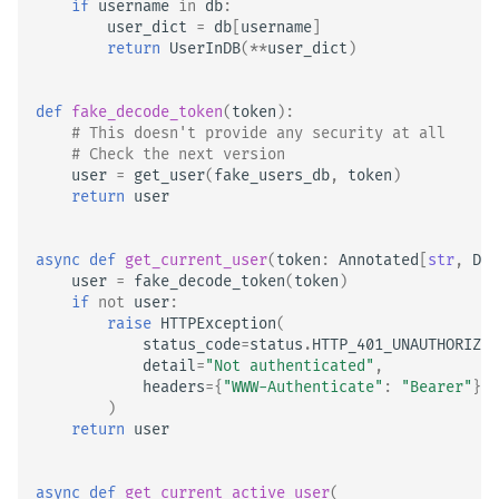
if
username
in
db
:
user_dict
=
db
[
username
]
return
UserInDB
(
**
user_dict
)
def
fake_decode_token
(
token
):
# This doesn't provide any security at all
# Check the next version
user
=
get_user
(
fake_users_db
,
token
)
return
user
async
def
get_current_user
(
token
:
Annotated
[
str
,
Dep
user
=
fake_decode_token
(
token
)
if
not
user
:
raise
HTTPException
(
status_code
=
status
.
HTTP_401_UNAUTHORIZED
detail
=
"Not authenticated"
,
headers
=
{
"WWW-Authenticate"
:
"Bearer"
},
)
return
user
async
def
get_current_active_user
(