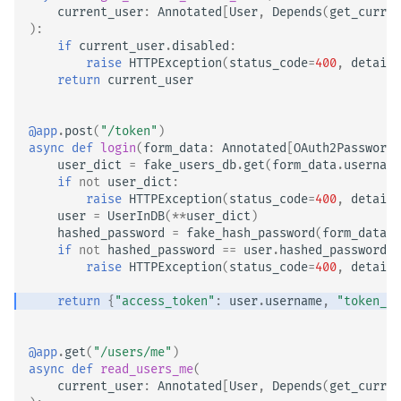
current_user
:
Annotated
[
User
,
Depends
(
get_curren
):
if
current_user
.
disabled
:
raise
HTTPException
(
status_code
=
400
,
detail
=
return
current_user
@app
.
post
(
"/token"
)
async
def
login
(
form_data
:
Annotated
[
OAuth2PasswordR
user_dict
=
fake_users_db
.
get
(
form_data
.
username
if
not
user_dict
:
raise
HTTPException
(
status_code
=
400
,
detail
=
user
=
UserInDB
(
**
user_dict
)
hashed_password
=
fake_hash_password
(
form_data
.
p
if
not
hashed_password
==
user
.
hashed_password
:
raise
HTTPException
(
status_code
=
400
,
detail
=
return
{
"access_token"
:
user
.
username
,
"token_ty
@app
.
get
(
"/users/me"
)
async
def
read_users_me
(
current_user
:
Annotated
[
User
,
Depends
(
get_curren