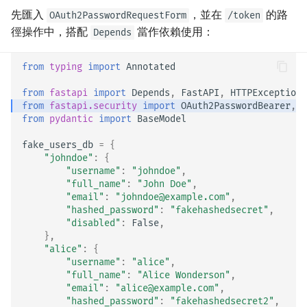
先匯入
，並在
的路
OAuth2PasswordRequestForm
/token
徑操作中，搭配
當作依賴使用：
Depends
from
typing
import
Annotated
from
fastapi
import
Depends
,
FastAPI
,
HTTPException
,
from
fastapi.security
import
OAuth2PasswordBearer
,
O
from
pydantic
import
BaseModel
fake_users_db
=
{
"johndoe"
:
{
"username"
:
"johndoe"
,
"full_name"
:
"John Doe"
,
"email"
:
"johndoe@example.com"
,
"hashed_password"
:
"fakehashedsecret"
,
"disabled"
:
False
,
},
"alice"
:
{
"username"
:
"alice"
,
"full_name"
:
"Alice Wonderson"
,
"email"
:
"alice@example.com"
,
"hashed_password"
:
"fakehashedsecret2"
,