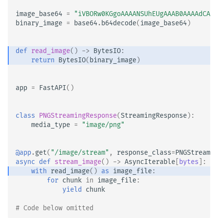
image_base64
=
"iVBORw0KGgoAAAANSUhEUgAAAB0AAAAdCAYA
binary_image
=
base64
.
b64decode
(
image_base64
)
def
read_image
()
->
BytesIO
:
return
BytesIO
(
binary_image
)
app
=
FastAPI
()
class
PNGStreamingResponse
(
StreamingResponse
):
media_type
=
"image/png"
@app
.
get
(
"/image/stream"
,
response_class
=
PNGStreamin
async
def
stream_image
()
->
AsyncIterable
[
bytes
]:
with
read_image
()
as
image_file
:
for
chunk
in
image_file
:
yield
chunk
# Code below omitted 👇