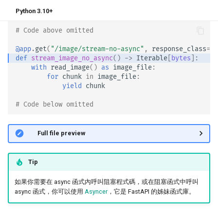
Python 3.10+
# Code above omitted 👆
@app
.
get
(
"/image/stream-no-async"
,
response_class
=
PN
def
stream_image_no_async
()
->
Iterable
[
bytes
]:
with
read_image
()
as
image_file
:
for
chunk
in
image_file
:
yield
chunk
# Code below omitted 👇
👀 Full file preview
Tip
如果你需要在 async 函式內呼叫阻塞程式碼，或在阻塞函式中呼叫
async 函式，你可以使用
Asyncer
，它是 FastAPI 的姊妹函式庫。