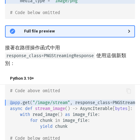
media_type
=
"image/png"
# Code below omitted 👇
👀 Full file preview
接著在路徑操作函式中用
使用這個新類
response_class=PNGStreamingResponse
別：
Python 3.10+
# Code above omitted 👆
@app
.
get
(
"/image/stream"
,
response_class
=
PNGStreamin
async
def
stream_image
()
->
AsyncIterable
[
bytes
]:
with
read_image
()
as
image_file
:
for
chunk
in
image_file
:
yield
chunk
# Code below omitted 👇