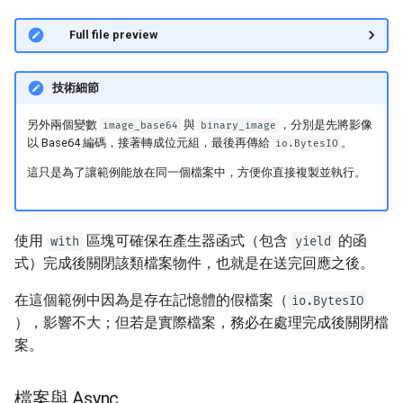
👀 Full file preview
技術細節
另外兩個變數
與
，分別是先將影像
image_base64
binary_image
以 Base64 編碼，接著轉成位元組，最後再傳給
。
io.BytesIO
這只是為了讓範例能放在同一個檔案中，方便你直接複製並執行。
🥚
使用
區塊可確保在產生器函式（包含
的函
with
yield
式）完成後關閉該類檔案物件，也就是在送完回應之後。
在這個範例中因為是存在記憶體的假檔案（
io.BytesIO
），影響不大；但若是實際檔案，務必在處理完成後關閉檔
案。
檔案與 Async