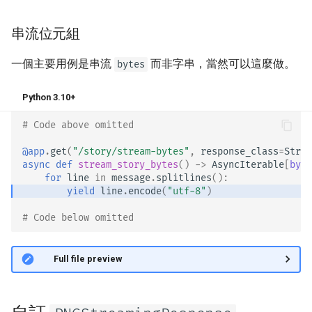
串流位元組
一個主要用例是串流
而非字串，當然可以這麼做。
bytes
Python 3.10+
# Code above omitted 👆
@app
.
get
(
"/story/stream-bytes"
,
response_class
=
Strea
async
def
stream_story_bytes
()
->
AsyncIterable
[
byte
for
line
in
message
.
splitlines
():
yield
line
.
encode
(
"utf-8"
)
# Code below omitted 👇
👀 Full file preview