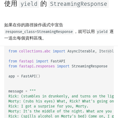
使用
的
yield
StreamingResponse
EventSourceResponse and
回應模型 - 回傳型別
ServerSentEvent
額外的模型
Middleware
如果在你的路徑操作函式中宣告
，就可以用
逐
response_class=StreamingResponse
yield
回應狀態碼
OpenAPI
一送出每個資料區塊。
表單資料
Security Tools
from
collections.abc
import
AsyncIterable
,
Iterable
表單模型
from
fastapi
import
FastAPI
Encoders - jsonable_encoder
from
fastapi.responses
import
StreamingResponse
請求中的檔案
Static Files - StaticFiles
app
=
FastAPI
()
請求中的表單與檔案
Templating - Jinja2Templates
message
=
"""
錯誤處理
Rick: (stumbles in drunkenly, and turns on the light
Morty: (rubs his eyes) What, Rick? What's going on?
Test Client - TestClient
Rick: I got a surprise for you, Morty.
路徑操作設定
Morty: It's the middle of the night. What are you ta
Rick: (spills alcohol on Morty's bed) Come on, I go