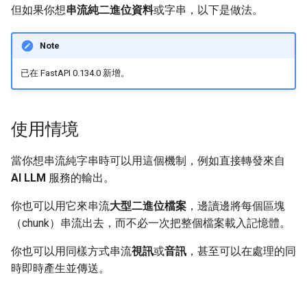
Uvicorn Workers
newsletter
模擬檔案
但如果你想
串流純二進位資料
或字串，以下是做法。
ru - русский язык
是否將輸入與輸出使用不同的
APIRouter class
Body - 多個參數
tr - Türkçe
OpenAPI 結構描述
在容器中使用 FastAPI -
檔案與 Async
Note
Docker
Background Tasks -
Body - 欄位
uk - українська мова
自訂文件 UI 靜態資源（自我
BackgroundTasks
yield from
已在 FastAPI 0.134.0 新增。
zh - 简体中文
託管）
Body - 巢狀模型
Request class
zh-hant - 繁體中文
設定 Swagger UI
宣告請求範例資料
使用情境
WebSockets
測試資料庫
額外的資料型別
當你想串流純字串時可以用這個機制，例如直接轉發來自
HTTPConnection class
AI LLM
服務的輸出。
使用舊的 403 身分驗證錯誤
Cookie 參數
狀態碼
Response class
你也可以用它來串流
大型二進位檔案
，邊讀邊將每個區塊
Header 參數
（chunk）串流出去，而不必一次把整個檔案載入記憶體。
Custom Response Classes -
你也可以用同樣方式串流
視訊
或
音訊
，甚至可以在處理的同
File, HTML, Redirect,
Cookie 參數模型
時即時產生並傳送。
Streaming, etc.
標頭參數模型
Server-Sent Events -