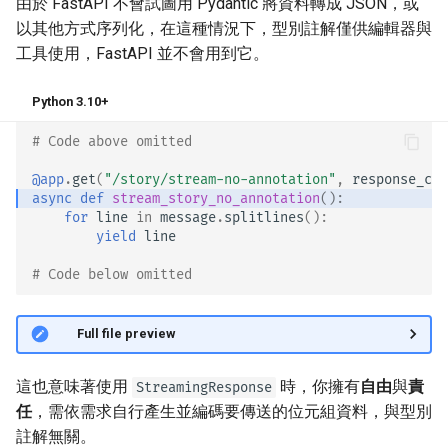
由於 FastAPI 不會試圖用 Pydantic 將資料轉成 JSON，或
以其他方式序列化，在這種情況下，型別註解僅供編輯器與
工具使用，FastAPI 並不會用到它。
Python 3.10+
# Code above omitted 👆
@app
.
get
(
"/story/stream-no-annotation"
,
response_cla
async
def
stream_story_no_annotation
():
for
line
in
message
.
splitlines
():
yield
line
# Code below omitted 👇
👀 Full file preview
這也意味著使用
時，你擁有
自由
與
責
StreamingResponse
任
，需依需求自行產生並編碼要傳送的位元組資料，與型別
註解無關。 🤓