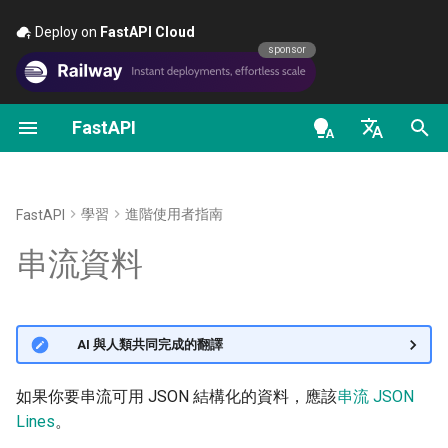
Deploy on
FastAPI Cloud
🚀
sponsor
FastAPI
第一步
OAuth2 範圍（scopes）
關於 FastAPI 版本
通用 - 操作指南 - 實用範例
FastAPI class
FastAPI People
替代方案、靈感與比較
以類別作為相依性
安全性 - 入門
OpenAPI docs
使用情境
en - English
路徑參數
HTTP 基本認證
FastAPI Cloud
從 Pydantic v1 遷移到
Request Parameters
協助
歷史、設計與未來
子相依
取得目前使用者
OpenAPI models
使用
的
yield
Pydantic v2
de - Deutsch
StreamingResponse
學習
進階使用者指南
FastAPI
查詢參數
關於 HTTPS
Status Codes
Contributing
基準測試
路徑操作裝飾器中的依賴
簡易 OAuth2：Password 
es - español
串流資料
GraphQL
Bearer
非 async 路徑操作函式
請求本文
手動執行伺服器
UploadFile class
Translations
Repository Management
全域依賴
fr - français
自訂 Request 與 APIRoute 類
使用密碼（與雜湊）的
不需要型別註解
hi - हिन्दी
別
OAuth2、以 Bearer 搭配 J
查詢參數與字串驗證
部署概念
Exceptions - HTTPException
全端 FastAPI 範本
使用 yield 的相依
🌐 AI 與人類共同完成的翻譯
權杖
and WebSocketException
ja - 日本語
串流位元組
條件式 OpenAPI
路徑參數與數值驗證
在雲端供應商上部署 FastAPI
External Links
ko - 한국어
如果你要串流可用 JSON 結構化的資料，應該
串流 JSON
Dependencies - Depends()
自訂
PNGStreamingResponse
Lines
。
pt - português
擴充 OpenAPI
and Security()
查詢參數模型
伺服器工作處理序 - 使用
FastAPI and friends