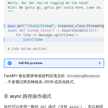
Morty: Ow! Ow! You're tugging me too hard!
JSON 相容編碼器
Rick: We gotta go, gotta get outta here, come on. Go
"""
Body - 更新
@app
.
get
(
"/story/stream"
,
response_class
=
StreamingRe
依賴
async
def
stream_story
()
->
AsyncIterable
[
str
]:
for
line
in
message
.
splitlines
():
安全性
yield
line
# Code below omitted 👇
中介軟體
CORS（跨來源資源共用）
👀 Full file preview
SQL（關聯式）資料庫
FastAPI 會如實將每個資料區塊交給
StreamingResponse
，不會嘗試將其轉換為 JSON 或其他格式。
更大型的應用程式 - 多個檔案
非 async 路徑操作函式
串流 JSON Lines
你也可以使用一般的
函式（沒有
），並以相同
def
async