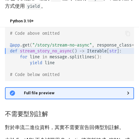
Server-Sent Events（SSE）
方式使用
。
yield
背景任務
Python 3.10+
中繼資料與文件 URL
# Code above omitted 👆
@app
.
get
(
"/story/stream-no-async"
,
response_class
=
St
前端
def
stream_story_no_async
()
->
Iterable
[
str
]:
for
line
in
message
.
splitlines
():
yield
line
靜態檔案
# Code below omitted 👇
測試
👀 Full file preview
偵錯
不需要型別註解
對於串流二進位資料，其實不需要宣告回傳型別註解。