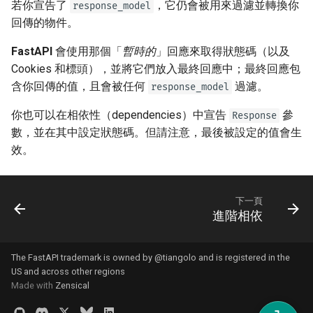
若你宣告了
，它仍會被用來過濾並轉換你
response_model
JSON 相容編碼器
回傳的物件。
Body - 更新
FastAPI
會使用那個「
暫時的
」回應來取得狀態碼（以及
Cookies 和標頭），並將它們放入最終回應中；最終回應包
依賴
含你回傳的值，且會被任何
過濾。
response_model
安全性
你也可以在相依性（dependencies）中宣告
參
Response
數，並在其中設定狀態碼。但請注意，最後被設定的值會生
中介軟體
效。
CORS（跨來源資源共用）
下一頁
進階相依
SQL（關聯式）資料庫
更大型的應用程式 - 多個檔案
The FastAPI trademark is owned by
@tiangolo
and is registered in the
US and across other regions
串流 JSON Lines
Made with
Zensical