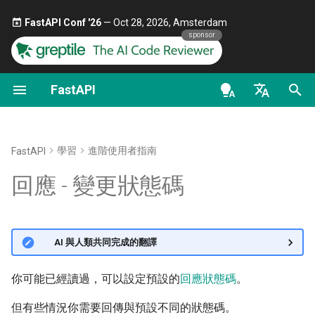
FastAPI Conf '26
— Oct 28, 2026, Amsterdam 🎤
sponsor
FastAPI
第一步
OAuth2 範圍（scopes）
關於 FastAPI 版本
通用 - 操作指南 - 實用範例
FastAPI class
FastAPI People
替代方案、靈感與比較
以類別作為相依性
安全性 - 入門
OpenAPI docs
使用情境
en - English
路徑參數
HTTP 基本認證
FastAPI Cloud
從 Pydantic v1 遷移到
Request Parameters
協助
歷史、設計與未來
子相依
取得目前使用者
OpenAPI models
使用
參數
Response
Pydantic v2
de - Deutsch
學習
進階使用者指南
FastAPI
查詢參數
關於 HTTPS
Status Codes
Contributing
基準測試
路徑操作裝飾器中的依賴
簡易 OAuth2：Password 
es - español
回應 - 變更狀態碼
GraphQL
Bearer
請求本文
手動執行伺服器
UploadFile class
Translations
Repository Management
全域依賴
fr - français
自訂 Request 與 APIRoute 類
使用密碼（與雜湊）的
hi - हिन्दी
別
OAuth2、以 Bearer 搭配 J
查詢參數與字串驗證
部署概念
Exceptions - HTTPException
全端 FastAPI 範本
使用 yield 的相依
🌐 AI 與人類共同完成的翻譯
權杖
and WebSocketException
ja - 日本語
條件式 OpenAPI
路徑參數與數值驗證
在雲端供應商上部署 FastAPI
External Links
ko - 한국어
你可能已經讀過，可以設定預設的
回應狀態碼
。
Dependencies - Depends()
pt - português
擴充 OpenAPI
and Security()
查詢參數模型
伺服器工作處理序 - 使用
FastAPI and friends
但有些情況你需要回傳與預設不同的狀態碼。