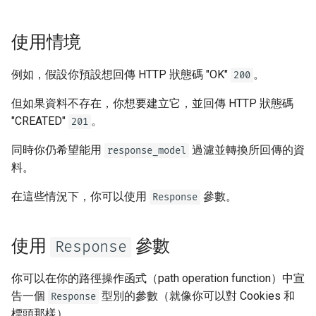
Uvicorn Workers
newsletter
ru - русский язык
是否將輸入與輸出使用不同的
APIRouter class
Body - 多個參數
tr - Türkçe
OpenAPI 結構描述
在容器中使用 FastAPI -
使用情境
Docker
Background Tasks -
Body - 欄位
uk - українська мова
自訂文件 UI 靜態資源（自我
BackgroundTasks
例如，假設你預設想回傳 HTTP 狀態碼 "OK"
。
200
zh - 简体中文
託管）
Body - 巢狀模型
但如果資料不存在，你想要建立它，並回傳 HTTP 狀態碼
Request class
zh-hant - 繁體中文
"CREATED"
。
201
設定 Swagger UI
宣告請求範例資料
WebSockets
同時你仍希望能用
過濾並轉換所回傳的資
response_model
測試資料庫
額外的資料型別
料。
HTTPConnection class
使用舊的 403 身分驗證錯誤
Cookie 參數
在這些情況下，你可以使用
參數。
Response
狀態碼
Response class
Header 參數
使用
參數
Response
Custom Response Classes -
File, HTML, Redirect,
Cookie 參數模型
你可以在你的路徑操作函式（path operation function）中宣
Streaming, etc.
告一個
型別的參數（就像你可以對 Cookies 和
Response
標頭參數模型
Server-Sent Events -
標頭那樣）。