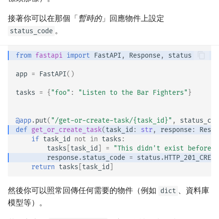
EventSourceResponse and
回應模型 - 回傳型別
接著你可以在那個「
暫時的
」回應物件上設定
ServerSentEvent
。
status_code
額外的模型
Middleware
from
fastapi
import
FastAPI
,
Response
,
status
回應狀態碼
OpenAPI
app
=
FastAPI
()
表單資料
tasks
=
{
"foo"
:
"Listen to the Bar Fighters"
}
Security Tools
表單模型
Encoders - jsonable_encoder
@app
.
put
(
"/get-or-create-task/
{task_id}
"
,
status_cod
def
get_or_create_task
(
task_id
:
str
,
response
:
Respo
請求中的檔案
if
task_id
not
in
tasks
:
Static Files - StaticFiles
tasks
[
task_id
]
=
"This didn't exist before"
請求中的表單與檔案
response
.
status_code
=
status
.
HTTP_201_CREAT
Templating - Jinja2Templates
return
tasks
[
task_id
]
錯誤處理
Test Client - TestClient
然後你可以照常回傳任何需要的物件（例如
、資料庫
dict
模型等）。
路徑操作設定