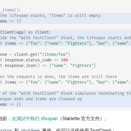
_items
():
the lifespan starts, "items" is still empty
ems
==
{}
Client
(
app
)
as
client
:
ide the "with TestClient" block, the lifespan starts and
t
items
==
{
"foo"
:
{
"name"
:
"Fighters"
},
"bar"
:
{
"name"
:
nse
=
client
.
get
(
"/items/foo"
)
t
response
.
status_code
==
200
t
response
.
json
()
==
{
"name"
:
"Fighters"
}
er the requests is done, the items are still there
t
items
==
{
"foo"
:
{
"name"
:
"Fighters"
},
"bar"
:
{
"name"
:
 of the "with TestClient" block simulates terminating th
espan ends and items are cleaned up
ems
==
{}
細節：
在測試中執行 lifespan
（Starlette 官方文件）。
和
事件，你可以這樣使用 TestClient：
artup
shutdown