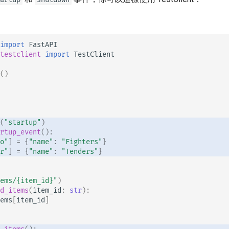
import
FastAPI
testclient
import
TestClient
()
(
"startup"
)
rtup_event
():
o"
]
=
{
"name"
:
"Fighters"
}
r"
]
=
{
"name"
:
"Tenders"
}
ems/
{item_id}
"
)
d_items
(
item_id
:
str
):
ems
[
item_id
]