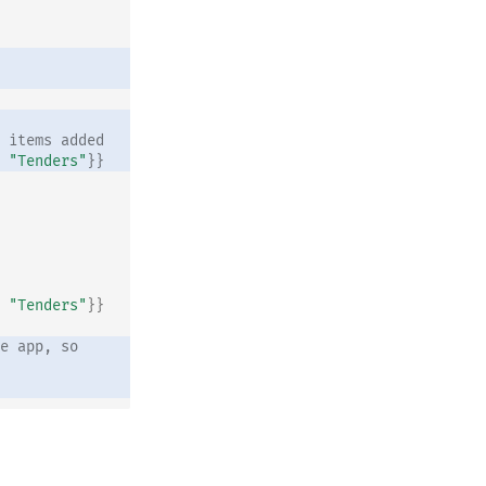
 items added
"Tenders"
}}
"Tenders"
}}
e app, so