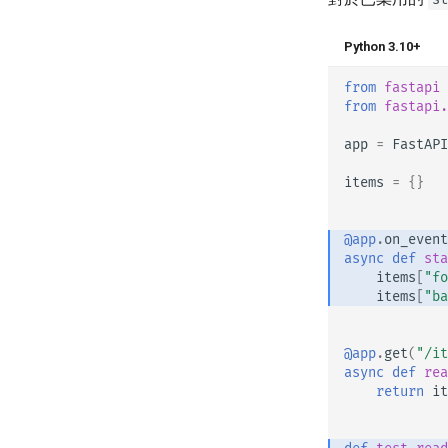
測試
關於 HTTPS
從 Pydantic v1 遷移到 Pydantic
v2
Python 3.10+
偵錯
手動執行伺服器
GraphQL
部署概念
from
fastapi
自訂 Request 與 APIRoute 類別
在雲端供應商上部署 FastAPI
from
fastapi.
條件式 OpenAPI
伺服器工作處理序 - 使用
app
=
FastAPI
Uvicorn Workers
擴充 OpenAPI
在容器中使用 FastAPI - Docker
是否將輸入與輸出使用不同的
items
=
{}
OpenAPI 結構描述
自訂文件 UI 靜態資源（自我託
管）
@app
.
on_event
async
def
sta
設定 Swagger UI
items
[
"fo
測試資料庫
items
[
"ba
使用舊的 403 身分驗證錯誤狀態
碼
@app
.
get
(
"/it
async
def
rea
return
it