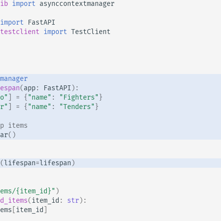
ib
import
asynccontextmanager
tr - Türkçe
import
FastAPI
uk - українська мова
testclient
import
TestClient
zh - 简体中文
zh-hant - 繁體中文
manager
espan
(
app
:
FastAPI
):
o"
]
=
{
"name"
:
"Fighters"
}
r"
]
=
{
"name"
:
"Tenders"
}
p items
ar
()
(
lifespan
=
lifespan
)
ems/
{item_id}
"
)
d_items
(
item_id
:
str
):
ems
[
item_id
]