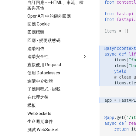
from
contextl
路徑參數與數值驗證
自訂回應——HTML、串流、檔
案與其他
查詢參數模型
from
fastapi
OpenAPI 中的額外回應
Body - 多個參數
from
fastapi.
回應 Cookie
Body - 欄位
items
=
{}
回應標頭
Body - 巢狀模型
回應 - 變更狀態碼
宣告請求範例資料
@asynccontext
進階相依
額外的資料型別
async
def
lif
進階安全性
Cookie 參數
items
[
"fo
直接使用 Request
OAuth2 範圍（scopes）
items
[
"ba
Header 參數
yield
使用 Dataclasses
HTTP 基本認證
Cookie 參數模型
# clean u
進階中介軟體
items
.
cle
標頭參數模型
子應用程式 - 掛載
回應模型 - 回傳型別
在代理之後
額外的模型
app
=
FastAPI
模板
回應狀態碼
WebSockets
表單資料
@app
.
get
(
"/it
生命週期事件
async
def
rea
表單模型
return
it
測試 WebSocket
請求中的檔案