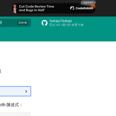
sponsor
fastapi/fastapi
尋
0.141.1
101.4k
9.8k
n
ith 陳述式：