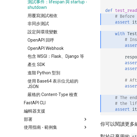
測試事件：lifespan 與 startup -
請求中的表單與檔案
shutdown
def
test_read
錯誤處理
用覆寫測試相依
# Before 
路徑操作設定
assert
it
非同步測試
JSON 相容編碼器
設定與環境變數
with
Test
Body - 更新
# Ins
OpenAPI 回呼
asser
依賴
OpenAPI Webhook
安全性
以類別作為相依性
包含 WSGI：Flask、Django 等
respo
中介軟體
子相依
安全性 - 入門
asser
產生 SDK
asser
CORS（跨來源資源共用）
路徑操作裝飾器中的依賴
取得目前使用者
進階 Python 型別
SQL（關聯式）資料庫
全域依賴
簡易 OAuth2：Password 與
# Aft
使用 Base64 表示位元組的
Bearer
asser
更大型的應用程式 - 多個檔案
使用 yield 的相依
JSON
使用密碼（與雜湊）的
串流 JSON Lines
嚴格的 Content-Type 檢查
OAuth2、以 Bearer 搭配 JWT
# The end
Server-Sent Events（SSE）
FastAPI CLI
權杖
# the lif
assert
it
背景任務
編輯器支援
中繼資料與文件 URL
部署
你可以閱讀更多
前端
使用指南 - 範例集
關於 FastAPI 版本
靜態檔案
FastAPI Cloud
通用 - 操作指南 - 實用範例
對於已棄用的
st