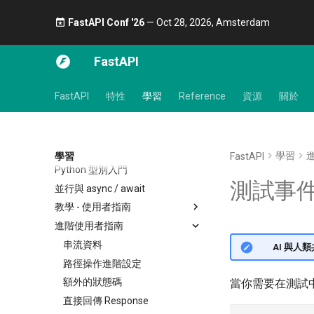
FastAPI Conf '26
— Oct 28, 2026, Amsterdam 🎤
FastAPI
FastAPI
特性
學習
Reference
資源
關於
學習
學習
FastAPI
Python 型別入門
測試事件：li
並行與 async / await
教學 - 使用者指南
進階使用者指南
第一步
路徑參數
串流資料
🌐 AI 與
查詢參數
路徑操作進階設定
請求本文
額外的狀態碼
當你需要在測試中執行
查詢參數與字串驗證
直接回傳 Response