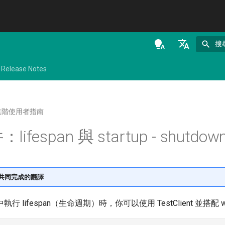
搜
en - English
Release Notes
de - Deutsch
es - español
進階使用者指南
fr - français
fespan 與 startup - shutdow
hi - हिन्दी
ja - 日本語
ko - 한국어
人類共同完成的翻譯
pt - português
 lifespan（生命週期）時，你可以使用 TestClient 並搭配 w
ru - русский язык