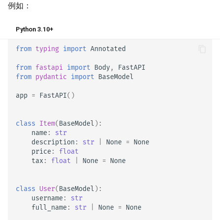
例如：
Python 3.10+
from
typing
import
Annotated
from
fastapi
import
Body
,
FastAPI
from
pydantic
import
BaseModel
app
=
FastAPI
()
class
Item
(
BaseModel
):
name
:
str
description
:
str
|
None
=
None
price
:
float
tax
:
float
|
None
=
None
class
User
(
BaseModel
):
username
:
str
full_name
:
str
|
None
=
None