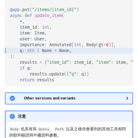
@app
.
put
(
"/items/
{item_id}
"
)
async
def
update_item
(
*
,
item_id
:
int
,
item
:
Item
,
user
:
User
,
importance
:
Annotated
[
int
,
Body
(
gt
=
0
)],
q
:
str
|
None
=
None
,
):
results
=
{
"item_id"
:
item_id
,
"item"
:
item
,
"us
if
q
:
results
.
update
({
"q"
:
q
})
return
results
🤓 Other versions and variants
注意
也具有與
、
以及之後你會看到的其他工具相同
Body
Query
Path
的額外驗證與中繼資料參數。