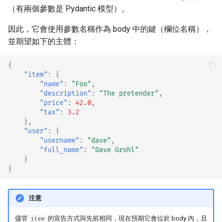
（有兩個參數是 Pydantic 模型）。
因此，它會使用參數名稱作為 body 中的鍵（欄位名稱），
並期望如下的主體：
{
"item"
:
{
"name"
:
"Foo"
,
"description"
:
"The pretender"
,
"price"
:
42.0
,
"tax"
:
3.2
},
"user"
:
{
"username"
:
"dave"
,
"full_name"
:
"Dave Grohl"
}
}
注意
儘管
的宣告方式與先前相同，現在預期它會位於 body 內，且
item