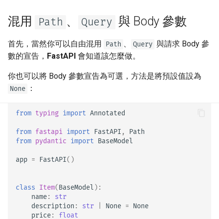
回應 Cookie
Uvicorn Workers
newsletter
ru - русский язык
是否將輸入與輸出使用不同的
APIRouter class
混用
、
與 Body 參數
Path
Query
tr - Türkçe
OpenAPI 結構描述
回應標頭
在容器中使用 FastAPI -
Docker
Background Tasks -
uk - українська мова
首先，當然你可以自由混用
、
與請求 Body 參
Path
Query
自訂文件 UI 靜態資源（自我
BackgroundTasks
回應 - 變更狀態碼
數的宣告，
FastAPI
會知道該怎麼做。
zh - 简体中文
託管）
Request class
進階相依
你也可以將 Body 參數宣告為可選，方法是將預設值設為
zh-hant - 繁體中文
設定 Swagger UI
：
None
WebSockets
進階安全性
測試資料庫
from
typing
import
Annotated
HTTPConnection class
直接使用 Request
from
fastapi
import
FastAPI
,
Path
使用舊的 403 身分驗證錯誤
from
pydantic
import
BaseModel
狀態碼
Response class
使用 Dataclasses
app
=
FastAPI
()
Custom Response Classes -
進階中介軟體
File, HTML, Redirect,
class
Item
(
BaseModel
):
Streaming, etc.
子應用程式 - 掛載
name
:
str
description
:
str
|
None
=
None
price
:
float
Server-Sent Events -
在代理之後