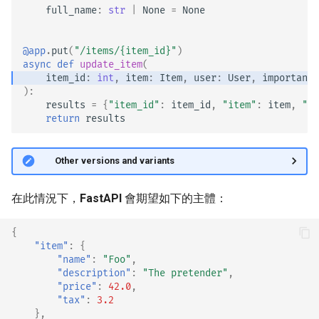
full_name
:
str
|
None
=
None
@app
.
put
(
"/items/
{item_id}
"
)
async
def
update_item
(
item_id
:
int
,
item
:
Item
,
user
:
User
,
importance
):
results
=
{
"item_id"
:
item_id
,
"item"
:
item
,
"us
return
results
🤓 Other versions and variants
在此情況下，
FastAPI
會期望如下的主體：
{
"item"
:
{
"name"
:
"Foo"
,
"description"
:
"The pretender"
,
"price"
:
42.0
,
"tax"
:
3.2
},