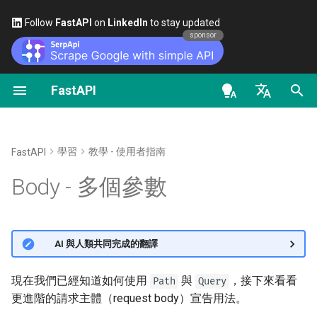
Follow
FastAPI
on
LinkedIn
to stay updated
sponsor
FastAPI
以類別作為相依性
安全性 - 入門
串流資料
關於 FastAPI 版本
通用 - 操作指南 - 實用範例
FastAPI class
FastAPI People
替代方案、靈感與比較
OAuth2 範圍（scopes）
OpenAPI docs
混用
、
與 Body 參數
Path
Query
en - English
子相依
取得目前使用者
路徑操作進階設定
FastAPI Cloud
從 Pydantic v1 遷移到
Request Parameters
協助
歷史、設計與未來
HTTP 基本認證
OpenAPI models
多個 Body 參數
Pydantic v2
de - Deutsch
學習
教學 - 使用者指南
FastAPI
路徑操作裝飾器中的依賴
簡易 OAuth2：Password 與
額外的狀態碼
關於 HTTPS
Status Codes
Contributing
基準測試
Body 中的單一值
es - español
Body - 多個參數
Bearer
GraphQL
全域依賴
直接回傳 Response
手動執行伺服器
UploadFile class
Translations
Repository Management
fr - français
多個 Body 參數與 Query
使用密碼（與雜湊）的
自訂 Request 與 APIRoute 類
hi - हिन्दी
OAuth2、以 Bearer 搭配 JWT
別
使用 yield 的相依
自訂回應——HTML、串流、
部署概念
Exceptions - HTTPException
全端 FastAPI 範本
嵌入單一 Body 參數
🌐 AI 與人類共同完成的翻譯
權杖
檔案與其他
and WebSocketException
ja - 日本語
條件式 OpenAPI
在雲端供應商上部署 FastAPI
External Links
小結
ko - 한국어
現在我們已經知道如何使用
與
，接下來看看
Path
Query
OpenAPI 中的額外回應
Dependencies - Depends()
更進階的請求主體（request body）宣告用法。
pt - português
擴充 OpenAPI
and Security()
伺服器工作處理序 - 使用
FastAPI and friends