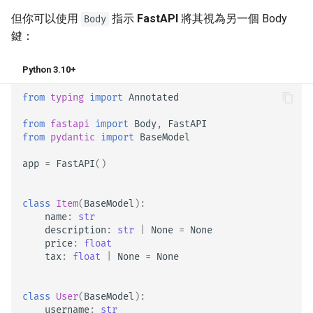
但你可以使用
指示
FastAPI
將其視為另一個 Body
Body
鍵：
Python 3.10+
from
typing
import
Annotated
from
fastapi
import
Body
,
FastAPI
from
pydantic
import
BaseModel
app
=
FastAPI
()
class
Item
(
BaseModel
):
name
:
str
description
:
str
|
None
=
None
price
:
float
tax
:
float
|
None
=
None
class
User
(
BaseModel
):
username
:
str