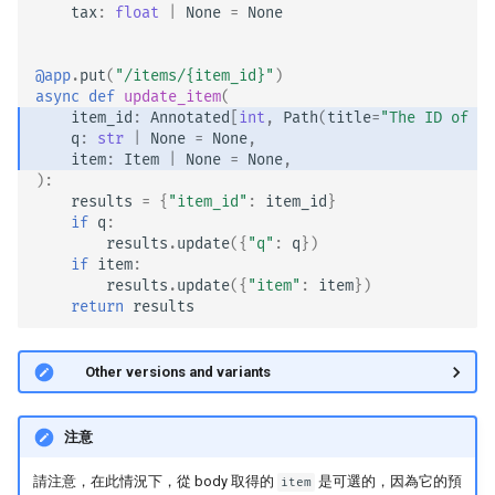
tax
:
float
|
None
=
None
EventSourceResponse and
ServerSentEvent
模板
@app
.
put
(
"/items/
{item_id}
"
)
async
def
update_item
(
Middleware
WebSockets
item_id
:
Annotated
[
int
,
Path
(
title
=
"The ID of th
q
:
str
|
None
=
None
,
OpenAPI
item
:
Item
|
None
=
None
,
生命週期事件
):
results
=
{
"item_id"
:
item_id
}
Security Tools
測試 WebSocket
if
q
:
results
.
update
({
"q"
:
q
})
if
item
:
Encoders - jsonable_encoder
測試事件：lifespan 與 startup
results
.
update
({
"item"
:
item
})
- shutdown
return
results
Static Files - StaticFiles
用覆寫測試相依
🤓 Other versions and variants
Templating - Jinja2Templates
非同步測試
Test Client - TestClient
注意
設定與環境變數
請注意，在此情況下，從 body 取得的
是可選的，因為它的預
item