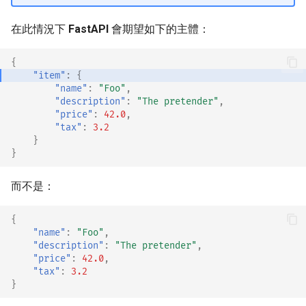
在此情況下
FastAPI
會期望如下的主體：
{
"item"
:
{
"name"
:
"Foo"
,
"description"
:
"The pretender"
,
"price"
:
42.0
,
"tax"
:
3.2
}
}
而不是：
{
"name"
:
"Foo"
,
"description"
:
"The pretender"
,
"price"
:
42.0
,
"tax"
:
3.2
}