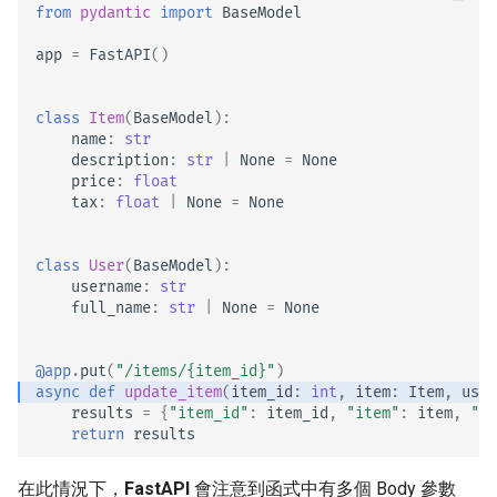
from
pydantic
import
BaseModel
app
=
FastAPI
()
class
Item
(
BaseModel
):
name
:
str
description
:
str
|
None
=
None
price
:
float
tax
:
float
|
None
=
None
class
User
(
BaseModel
):
username
:
str
full_name
:
str
|
None
=
None
@app
.
put
(
"/items/
{item_id}
"
)
async
def
update_item
(
item_id
:
int
,
item
:
Item
,
user
results
=
{
"item_id"
:
item_id
,
"item"
:
item
,
"us
return
results
在此情況下，
FastAPI
會注意到函式中有多個 Body 參數