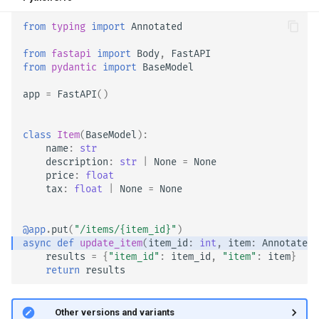
from
typing
import
Annotated
from
fastapi
import
Body
,
FastAPI
from
pydantic
import
BaseModel
app
=
FastAPI
()
class
Item
(
BaseModel
):
name
:
str
description
:
str
|
None
=
None
price
:
float
tax
:
float
|
None
=
None
@app
.
put
(
"/items/
{item_id}
"
)
async
def
update_item
(
item_id
:
int
,
item
:
Annotated
[
results
=
{
"item_id"
:
item_id
,
"item"
:
item
}
return
results
🤓 Other versions and variants