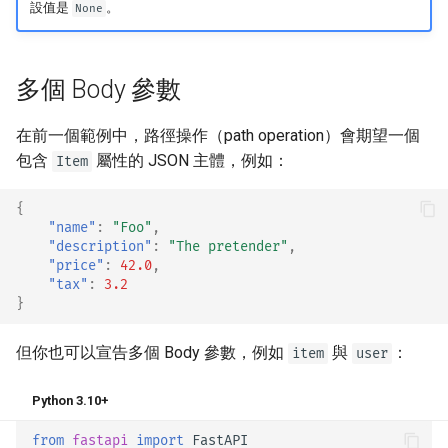
設值是
。
None
OpenAPI 回呼
OpenAPI Webhook
多個 Body 參數
包含 WSGI：Flask、Django
在前一個範例中，路徑操作（path operation）會期望一個
等
包含
屬性的 JSON 主體，例如：
Item
產生 SDK
{
"name"
:
"Foo"
,
進階 Python 型別
"description"
:
"The pretender"
,
"price"
:
42.0
,
使用 Base64 表示位元組的
"tax"
:
3.2
}
JSON
但你也可以宣告多個 Body 參數，例如
與
：
item
user
嚴格的 Content-Type 檢查
Python 3.10+
from
fastapi
import
FastAPI