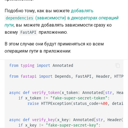
HTML, поток, файл и другие
Расширение OpenAPI
Серверные воркеры —
newsletter
ru - русский язык
Uvicorn с воркерами
APIRouter class
Подобно тому, как вы можете
добавлять
tr - Türkçe
Дополнительные ответы в
Разделять схемы OpenAPI
(зависимости) в
декораторах операций
dependencies
OpenAPI
для входа и выхода или нет
FastAPI в контейнерах —
Background Tasks -
пути
, вы можете добавлять зависимости сразу ко
uk - українська мова
Docker
BackgroundTasks
всему
приложению.
FastAPI
zh - 简体中文
Cookies в ответе
Свои статические ресурсы
UI документации
Request class
В этом случае они будут применяться ко всем
zh-hant - 繁體中文
HTTP-заголовки ответа
(самостоятельный хостинг)
операциям пути
в приложении:
WebSockets
Response - Изменение
Настройка Swagger UI
from
typing
import
Annotated
статус-кода
HTTPConnection class
from
fastapi
import
Depends
,
FastAPI
,
Header
,
HTTPEx
Тестирование базы данных
Продвинутые зависимости
Response class
Использование старых
async
def
verify_token
(
x_token
:
Annotated
[
str
,
Heade
if
x_token
!=
"fake-super-secret-token"
:
Расширенная
статус-кодов ошибок
Custom Response Classes -
raise
HTTPException
(
status_code
=
400
,
detail
=
безопасность
аутентификации 403
File, HTML, Redirect,
Streaming, etc.
Прямое использование
async
def
verify_key
(
x_key
:
Annotated
[
str
,
Header
()]
if
x_key
!=
"fake-super-secret-key"
:
Request
Server-Sent Events -