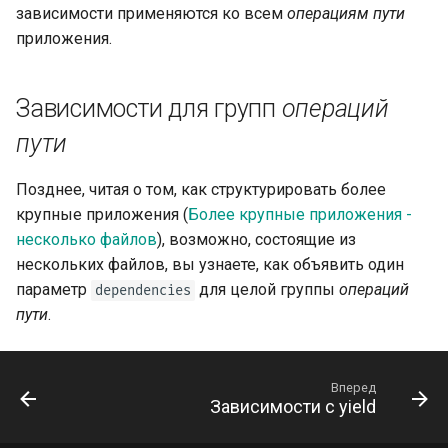
зависимости применяются ко всем
операциям пути
Тестирование событий:
приложения.
lifespan и startup - shutdown
Зависимости для групп
операций
Тестирование
зависимостей с
пути
переопределениями
Позднее, читая о том, как структурировать более
Асинхронное тестирование
крупные приложения (
Более крупные приложения -
несколько файлов
), возможно, состоящие из
Настройки и переменные
нескольких файлов, вы узнаете, как объявить один
окружения
параметр
для целой группы
операций
dependencies
пути
.
Обратные вызовы в
OpenAPI
Вперед
Вебхуки OpenAPI
Зависимости с yield