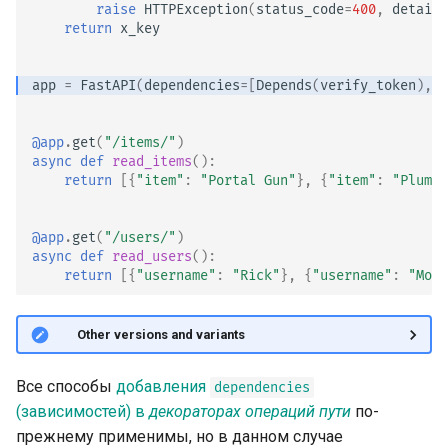
raise
HTTPException
(
status_code
=
400
,
detail
=
EventSourceResponse and
return
x_key
Использование dataclasses
ServerSentEvent
app
=
FastAPI
(
dependencies
=
[
Depends
(
verify_token
),
D
Расширенное
Middleware
использование middleware
OpenAPI
@app
.
get
(
"/items/"
)
async
def
read_items
():
Подприложения — Mounts
return
[{
"item"
:
"Portal Gun"
},
{
"item"
:
"Plumbu
(монтирование)
Security Tools
@app
.
get
(
"/users/"
)
За прокси‑сервером
Encoders - jsonable_encoder
async
def
read_users
():
return
[{
"username"
:
"Rick"
},
{
"username"
:
"Mort
Шаблоны
Static Files - StaticFiles
🤓 Other versions and variants
Веб-сокеты
Templating - Jinja2Templates
События lifespan
Все способы
добавления
Test Client - TestClient
dependencies
(зависимостей) в
декораторах операций пути
по-
Тестирование WebSocket
прежнему применимы, но в данном случае