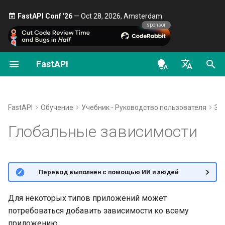
FastAPI Conf '26
— Oct 28, 2026, Amsterdam 🎤
sponsor
FastAPI
Безопасность — первые
Потоковая передача
О версиях FastAPI
Общее — Как сделать —
FastAPI class
FastAPI People
Альтернативы, источники
OAuth2 scopes
OpenAPI docs
Зависимости для групп
шаги
данных
Рецепты
вдохновения и сравнения
операций пути
en - English
FastAPI Cloud
Request Parameters
Помощь
HTTP Basic Auth
OpenAPI models
Получить текущего
Расширенная
Миграция с Pydantic v1 на
История, проектирование и
de - Deutsch
FastAPI
Обучение
Учебник - Руководство пользователя
За
пользователя
конфигурация операций
Pydantic v2
будущее
Об HTTPS
Status Codes
Contributing
es - español
Глобальные зависимости
пути
Простая авторизация
GraphQL
Бенчмарки (тесты
Запуск сервера вручную
UploadFile class
Translations
fr - français
OAuth2 с паролем и
Дополнительные статус-
производительности)
hi - हिन्दी
«Bearer»
коды
Пользовательские классы
Концепции развёртывания
Exceptions - HTTPException
Шаблон Full Stack FastAPI
🌐 Перевод выполнен с помощью ИИ и людей
Request и APIRoute
Repository Management
and WebSocketException
ja - 日本語
OAuth2 с паролем (и
Возврат ответа напрямую
Развертывание FastAPI у
External Links
ko - 한국어
Для некоторых типов приложений может
хешированием), Bearer с
Условный OpenAPI
облачных провайдеров
Dependencies - Depends()
потребоваться добавить зависимости ко всему
JWT-токенами
Кастомные ответы —
pt - português
and Security()
FastAPI and friends
приложению.