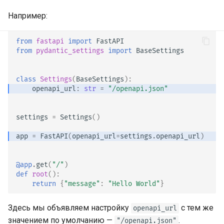
Подключение WSGI — Flask,
(Промежуточный слой)
Django и другие
Например:
CORS (Cross-Origin Resource
Генерация SDK
Sharing)
from
fastapi
import
FastAPI
from
pydantic_settings
import
BaseSettings
Продвинутые типы Python
SQL (реляционные) базы
данных
class
Settings
(
BaseSettings
):
JSON с байтами в Base64
openapi_url
:
str
=
"/openapi.json"
Большие приложения —
Строгая проверка HTTP-
несколько файлов
settings
=
Settings
()
заголовка Content-Type
Стриминг JSON Lines
app
=
FastAPI
(
openapi_url
=
settings
.
openapi_url
)
События, отправляемые
@app
.
get
(
"/"
)
сервером (SSE)
def
root
():
return
{
"message"
:
"Hello World"
}
Фоновые задачи
Здесь мы объявляем настройку
с тем же
openapi_url
значением по умолчанию —
.
"/openapi.json"
URL-адреса метаданных и