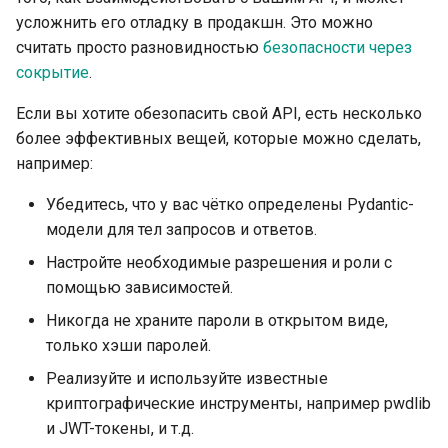
Header-параметры
EventSourceResponse and
усложнить его отладку в продакшн. Это можно
Использование dataclasses
ServerSentEvent
считать просто разновидностью
безопасности через
Модели параметров cookie
сокрытие
.
Расширенное
Middleware
Если вы хотите обезопасить свой API, есть несколько
использование middleware
Модели Header-параметров
более эффективных вещей, которые можно сделать,
OpenAPI
например:
Подприложения — Mounts
Модель ответа —
(монтирование)
Возвращаемый тип
Security Tools
Убедитесь, что у вас чётко определены Pydantic-
модели для тел запросов и ответов.
За прокси‑сервером
Дополнительные модели
Encoders - jsonable_encoder
Настройте необходимые разрешения и роли с
Шаблоны
помощью зависимостей.
Статус-код ответа
Static Files - StaticFiles
Никогда не храните пароли в открытом виде,
Веб-сокеты
Данные формы
Templating - Jinja2Templates
только хэши паролей.
Реализуйте и используйте известные
События lifespan
Модели форм
Test Client - TestClient
криптографические инструменты, например pwdlib
и JWT-токены, и т.д.
Тестирование WebSocket
Загрузка файлов