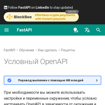
Follow
FastAPI
on
LinkedIn
to stay updated
sponsor
FastAPI
Первые шаги
Потоковая передача
О версиях FastAPI
FastAPI class
FastAPI People
Альтернативы, источники
Классы как зависимости
Безопасность — первые
OAuth2 scopes
OpenAPI docs
О безопасности, API и
данных
вдохновения и сравнения
шаги
документации
en - English
Path-параметры
FastAPI Cloud
Request Parameters
Помощь
Подзависимости
HTTP Basic Auth
OpenAPI models
Расширенная
История, проектирование и
Получить текущего
Условный OpenAPI из настроек
de - Deutsch
FastAPI
Обучение
Как сделать — Рецепты
конфигурация операций
будущее
пользователя
Query-параметры
Об HTTPS
Status Codes
Contributing
Зависимости в
и переменных окружения
es - español
Условный OpenAPI
пути
декораторах операции п
Бенчмарки (тесты
Простая авторизация
Тело запроса
Запуск сервера вручную
UploadFile class
Translations
fr - français
Дополнительные статус-
производительности)
OAuth2 с паролем и
Глобальные зависимост
hi - हिन्दी
коды
«Bearer»
Query-параметры и
Концепции развёртывания
Exceptions - HTTPException
Шаблон Full Stack FastAPI
🌐 Перевод выполнен с помощью ИИ и людей
Repository Management
валидация строк
and WebSocketException
ja - 日本語
Зависимости с yield
Возврат ответа напрямую
OAuth2 с паролем (и
Развертывание FastAPI у
External Links
ko - 한국어
При необходимости вы можете использовать
хешированием), Bearer с
Path-параметры и
облачных провайдеров
Dependencies - Depends()
настройки и переменные окружения, чтобы условно
JWT-токенами
Кастомные ответы —
pt - português
валидация числовых
and Security()
FastAPI and friends
настраивать OpenAPI в зависимости от окружения и