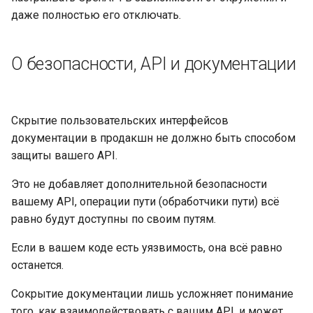
HTML, поток, файл и другие
данных
Серверные воркеры —
newsletter
ru - русский язык
даже полностью его отключать.
Uvicorn с воркерами
APIRouter class
tr - Türkçe
Дополнительные ответы в
Модели Query-Параметров
OpenAPI
FastAPI в контейнерах —
Background Tasks -
О безопасности, API и документации
uk - українська мова
Body - Множество
Docker
BackgroundTasks
zh - 简体中文
Cookies в ответе
параметров
Request class
zh-hant - 繁體中文
Скрытие пользовательских интерфейсов
HTTP-заголовки ответа
Body - Поля
документации в продакшн не должно быть способом
WebSockets
защиты вашего API.
Response - Изменение
Body - Вложенные модели
статус-кода
HTTPConnection class
Это не добавляет дополнительной безопасности
Объявление примеров
вашему API, операции пути (обработчики пути) всё
Продвинутые зависимости
данных HTTP-запроса
Response class
равно будут доступны по своим путям.
Расширенная
Дополнительные типы
Custom Response Classes -
Если в вашем коде есть уязвимость, она всё равно
безопасность
данных
File, HTML, Redirect,
останется.
Streaming, etc.
Прямое использование
Параметры Cookie
Сокрытие документации лишь усложняет понимание
Request
Server-Sent Events -
того, как взаимодействовать с вашим API, и может