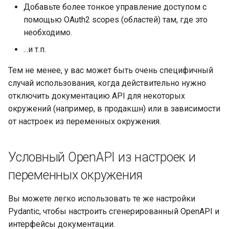
Добавьте более тонкое управление доступом с
Тестирование событий:
Файлы и формы в запросе
помощью OAuth2 scopes (областей) там, где это
lifespan и startup - shutdown
необходимо.
Обработка ошибок
...и т.п.
Тестирование
зависимостей с
Конфигурация операции
Тем не менее, у вас может быть очень специфичный
переопределениями
пути
случай использования, когда действительно нужно
отключить документацию API для некоторых
Асинхронное тестирование
JSON-совместимый
окружений (например, в продакшн) или в зависимости
кодировщик
от настроек из переменных окружения.
Настройки и переменные
окружения
Тело запроса - Обновления
Условный OpenAPI из настроек и
Обратные вызовы в
Зависимости
переменных окружения
OpenAPI
Безопасность
Вы можете легко использовать те же настройки
Вебхуки OpenAPI
Pydantic, чтобы настроить сгенерированный OpenAPI и
Middleware
интерфейсы документации.