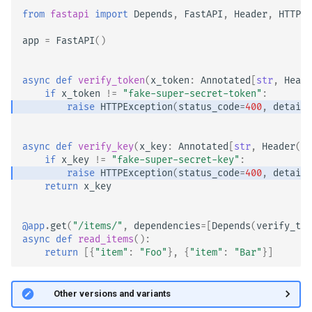
from
fastapi
import
Depends
,
FastAPI
,
Header
,
HTTPEx
app
=
FastAPI
()
async
def
verify_token
(
x_token
:
Annotated
[
str
,
Heade
if
x_token
!=
"fake-super-secret-token"
:
raise
HTTPException
(
status_code
=
400
,
detail
=
async
def
verify_key
(
x_key
:
Annotated
[
str
,
Header
()]
if
x_key
!=
"fake-super-secret-key"
:
raise
HTTPException
(
status_code
=
400
,
detail
=
return
x_key
@app
.
get
(
"/items/"
,
dependencies
=
[
Depends
(
verify_tok
async
def
read_items
():
return
[{
"item"
:
"Foo"
},
{
"item"
:
"Bar"
}]
🤓 Other versions and variants