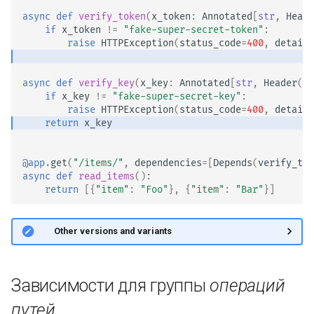
async
def
verify_token
(
x_token
:
Annotated
[
str
,
Heade
if
x_token
!=
"fake-super-secret-token"
:
raise
HTTPException
(
status_code
=
400
,
detail
=
async
def
verify_key
(
x_key
:
Annotated
[
str
,
Header
()]
if
x_key
!=
"fake-super-secret-key"
:
raise
HTTPException
(
status_code
=
400
,
detail
=
return
x_key
@app
.
get
(
"/items/"
,
dependencies
=
[
Depends
(
verify_tok
async
def
read_items
():
return
[{
"item"
:
"Foo"
},
{
"item"
:
"Bar"
}]
🤓 Other versions and variants
Зависимости для группы
операций
путей