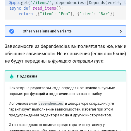
@app
.
get
(
"/items/"
,
dependencies
=
[
Depends
(
verify_tok
async
def
read_items
():
Тестирование событий:
return
[{
"item"
:
"Foo"
},
{
"item"
:
"Bar"
}]
lifespan и startup - shutdown
🤓 Other versions and variants
Тестирование
зависимостей с
переопределениями
Зависимости из dependencies выполнятся так же, как и
обычные зависимости. Но их значения (если они были)
Асинхронное тестирование
не будут переданы в
функцию операции пути
.
Настройки и переменные
Подсказка
окружения
Некоторые редакторы кода определяют неиспользуемые
параметры функций и подсвечивают их как ошибку.
Обратные вызовы в
OpenAPI
Использование
в
декораторе операции пути
dependencies
гарантирует выполнение зависимостей, избегая при этом
предупреждений редактора кода и других инструментов.
Вебхуки OpenAPI
Это также должно помочь предотвратить путаницу у
начинающих разработчиков, которые видят неиспользуемые