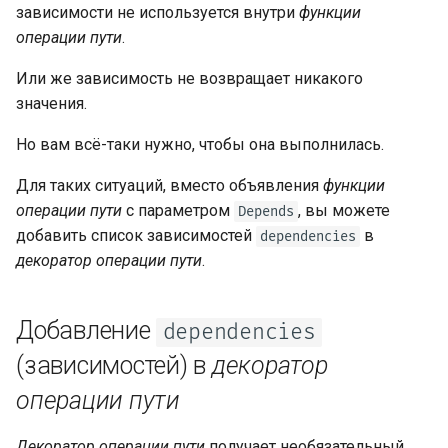
HTML, поток, файл и другие
Расширение OpenAPI
Серверные воркеры —
newsletter
Зависимости для группы
зависимости не используется внутри
функции
ru - русский язык
Uvicorn с воркерами
APIRouter class
операций путей
операции пути
.
tr - Türkçe
Дополнительные ответы в
Разделять схемы OpenAPI
OpenAPI
для входа и выхода или нет
FastAPI в контейнерах —
Background Tasks -
Или же зависимость не возвращает никакого
Глобальные Зависимости
uk - українська мова
Docker
BackgroundTasks
значения.
zh - 简体中文
Cookies в ответе
Свои статические ресурсы
Но вам всё-таки нужно, чтобы она выполнилась.
UI документации
Request class
zh-hant - 繁體中文
HTTP-заголовки ответа
(самостоятельный хостинг)
Для таких ситуаций, вместо объявления
функции
WebSockets
операции пути
с параметром
, вы можете
Depends
Response - Изменение
Настройка Swagger UI
добавить список зависимостей
в
dependencies
статус-кода
HTTPConnection class
декоратор операции пути
.
Тестирование базы данных
Продвинутые зависимости
Response class
Использование старых
Добавление
dependencies
Расширенная
статус-кодов ошибок
Custom Response Classes -
(зависимостей) в
декоратор
безопасность
аутентификации 403
File, HTML, Redirect,
Streaming, etc.
операции пути
Прямое использование
Request
Server-Sent Events -
Декоратор операции пути
получает необязательный