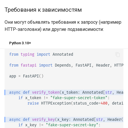
Требования к зависимостям
Они могут объявлять требования к запросу (например
HTTP-заголовки) или другие подзависимости:
Python 3.10+
from
typing
import
Annotated
from
fastapi
import
Depends
,
FastAPI
,
Header
,
HTTPEx
app
=
FastAPI
()
async
def
verify_token
(
x_token
:
Annotated
[
str
,
Heade
if
x_token
!=
"fake-super-secret-token"
:
raise
HTTPException
(
status_code
=
400
,
detail
=
async
def
verify_key
(
x_key
:
Annotated
[
str
,
Header
()]
if
x_key
!=
"fake-super-secret-key"
: