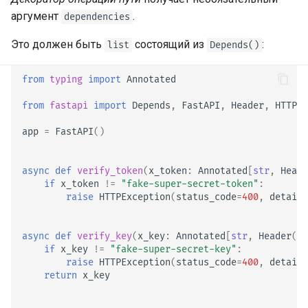
EventSourceResponse and
аргумент
.
dependencies
Использование dataclasses
ServerSentEvent
Это должен быть
состоящий из
:
list
Depends()
Расширенное
Middleware
from
typing
import
Annotated
использование middleware
OpenAPI
from
fastapi
import
Depends
,
FastAPI
,
Header
,
HTTPEx
Подприложения — Mounts
(монтирование)
Security Tools
app
=
FastAPI
()
За прокси‑сервером
Encoders - jsonable_encoder
async
def
verify_token
(
x_token
:
Annotated
[
str
,
Heade
if
x_token
!=
"fake-super-secret-token"
:
raise
HTTPException
(
status_code
=
400
,
detail
=
Шаблоны
Static Files - StaticFiles
Веб-сокеты
Templating - Jinja2Templates
async
def
verify_key
(
x_key
:
Annotated
[
str
,
Header
()]
if
x_key
!=
"fake-super-secret-key"
:
raise
HTTPException
(
status_code
=
400
,
detail
=
События lifespan
Test Client - TestClient
return
x_key
Тестирование WebSocket