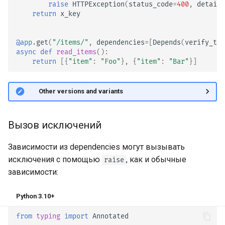
raise
HTTPException
(
status_code
=
400
,
detail
=
return
x_key
@app
.
get
(
"/items/"
,
dependencies
=
[
Depends
(
verify_tok
async
def
read_items
():
return
[{
"item"
:
"Foo"
},
{
"item"
:
"Bar"
}]
🤓 Other versions and variants
Вызов исключений
Зависимости из dependencies могут вызывать
исключения с помощью
, как и обычные
raise
зависимости:
Python 3.10+
from
typing
import
Annotated