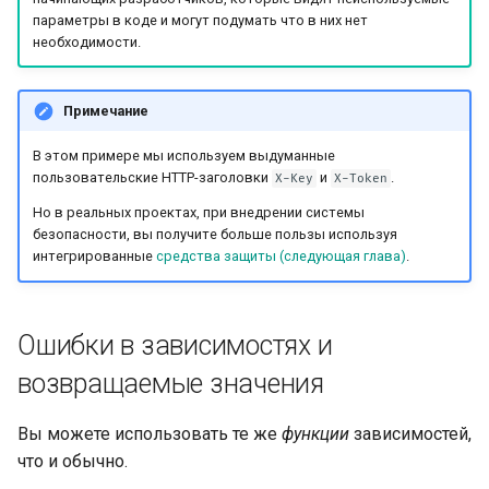
Подключение WSGI — Flask,
параметры в коде и могут подумать что в них нет
Django и другие
необходимости.
Генерация SDK
Примечание
Продвинутые типы Python
В этом примере мы используем выдуманные
пользовательские HTTP-заголовки
и
.
X-Key
X-Token
JSON с байтами в Base64
Но в реальных проектах, при внедрении системы
безопасности, вы получите больше пользы используя
Строгая проверка HTTP-
интегрированные
средства защиты (следующая глава)
.
заголовка Content-Type
Ошибки в зависимостях и
возвращаемые значения
Вы можете использовать те же
функции
зависимостей,
что и обычно.