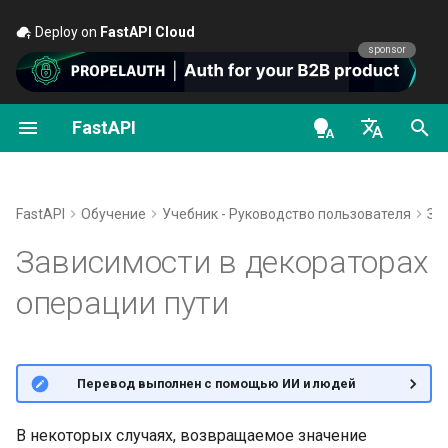
Deploy on
FastAPI Cloud
🚀
sponsor
FastAPI
Безопасность — первые
Потоковая передача
О версиях FastAPI
Общее — Как сделать —
FastAPI class
FastAPI People
Альтернативы, источники
OAuth2 scopes
OpenAPI docs
Добавление
dependencies
шаги
данных
Рецепты
вдохновения и сравнения
(зависимостей) в
декоратор
en - English
FastAPI Cloud
Request Parameters
Помощь
HTTP Basic Auth
OpenAPI models
операции пути
Получить текущего
Расширенная
Миграция с Pydantic v1 на
История, проектирование и
de - Deutsch
FastAPI
Обучение
Учебник - Руководство пользователя
За
пользователя
конфигурация операций
Pydantic v2
будущее
Об HTTPS
Status Codes
Contributing
Ошибки в зависимостях и
es - español
Зависимости в декораторах
пути
возвращаемые значения
Простая авторизация
GraphQL
Бенчмарки (тесты
Запуск сервера вручную
UploadFile class
Translations
fr - français
операции пути
OAuth2 с паролем и
Дополнительные статус-
производительности)
Требования к зависимостям
hi - हिन्दी
«Bearer»
коды
Пользовательские классы
Концепции развёртывания
Exceptions - HTTPException
Шаблон Full Stack FastAPI
Request и APIRoute
Repository Management
and WebSocketException
ja - 日本語
Вызов исключений
OAuth2 с паролем (и
Возврат ответа напрямую
Развертывание FastAPI у
External Links
🌐 Перевод выполнен с помощью ИИ и людей
ko - 한국어
хешированием), Bearer с
Условный OpenAPI
облачных провайдеров
Dependencies - Depends()
Возвращаемые значения
JWT-токенами
Кастомные ответы —
pt - português
and Security()
FastAPI and friends
В некоторых случаях, возвращаемое значение