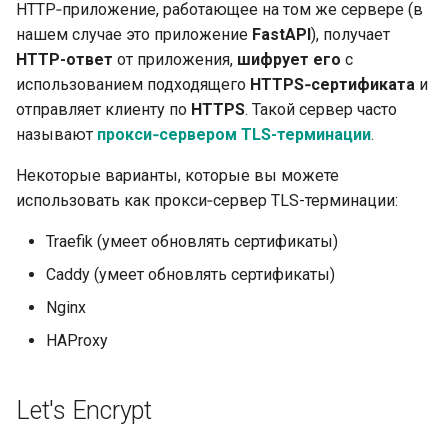
HTTP‑приложение, работающее на том же сервере (в
документации
нашем случае это приложение
FastAPI
), получает
HTTP-ответ
от приложения,
шифрует его
с
Фронтенд
использованием подходящего
HTTPS‑сертификата
и
отправляет клиенту по
HTTPS
. Такой сервер часто
Статические Файлы
называют
прокси‑сервером TLS-терминации
.
Тестирование
Некоторые варианты, которые вы можете
использовать как прокси‑сервер TLS-терминации:
Отладка
Traefik (умеет обновлять сертификаты)
Caddy (умеет обновлять сертификаты)
Nginx
HAProxy
Let's Encrypt