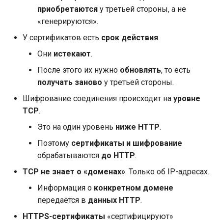
приобретаются
у третьей стороны, а не
Header-параметры
EventSourceResponse and
«генерируются».
Использование dataclasses
ServerSentEvent
Модели параметров cookie
У сертификатов есть
срок действия
.
Расширенное
Middleware
Они
истекают
.
использование middleware
Модели Header-параметров
После этого их нужно
обновлять
, то есть
OpenAPI
Подприложения — Mounts
получать заново
у третьей стороны.
Модель ответа —
(монтирование)
Возвращаемый тип
Security Tools
Шифрование соединения происходит на
уровне
TCP
.
За прокси‑сервером
Дополнительные модели
Encoders - jsonable_encoder
Это на один уровень
ниже HTTP
.
Шаблоны
Статус-код ответа
Static Files - StaticFiles
Поэтому
сертификаты и шифрование
обрабатываются
до HTTP
.
Веб-сокеты
Данные формы
Templating - Jinja2Templates
TCP не знает о «доменах»
. Только об IP-адресах.
Информация о
конкретном домене
События lifespan
Модели форм
Test Client - TestClient
передаётся в
данных HTTP
.
Тестирование WebSocket
Загрузка файлов
HTTPS-сертификаты
«сертифицируют»