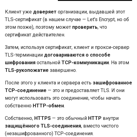
Клиент уже
доверяет
организации, выдавшей этот
TLS‑сертификат (в нашем случае — Let's Encrypt, но об
этом позже), поэтому может
проверить
, что
сертификат действителен.
Затем, используя сертификат, клиент и прокси‑сервер
TLS-терминации
договариваются о способе
шифрования
остальной
TCP‑коммуникации
. На этом
TLS‑рукопожатие
завершено.
После этого у клиента и сервера есть
зашифрованное
TCP‑соединение
— это и предоставляет TLS. И они
могут использовать это соединение, чтобы начать
собственно
HTTP‑обмен
.
Собственно,
HTTPS
— это обычный
HTTP
внутри
защищённого TLS‑соединения
, вместо чистого
(незашифрованного) TCP‑соединения.