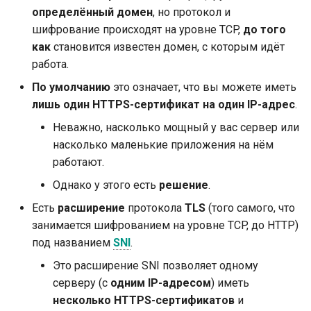
определённый домен
, но протокол и
Тестирование событий:
Файлы и формы в запросе
шифрование происходят на уровне TCP,
до того
lifespan и startup - shutdown
как
становится известен домен, с которым идёт
Обработка ошибок
работа.
Тестирование
По умолчанию
это означает, что вы можете иметь
зависимостей с
Конфигурация операции
лишь один HTTPS-сертификат на один IP-адрес
.
переопределениями
пути
Неважно, насколько мощный у вас сервер или
Асинхронное тестирование
насколько маленькие приложения на нём
JSON-совместимый
кодировщик
работают.
Настройки и переменные
Однако у этого есть
решение
.
окружения
Тело запроса - Обновления
Есть
расширение
протокола
TLS
(того самого, что
занимается шифрованием на уровне TCP, до HTTP)
Обратные вызовы в
Зависимости
под названием
SNI
.
OpenAPI
Безопасность
Это расширение SNI позволяет одному
Вебхуки OpenAPI
серверу (с
одним IP-адресом
) иметь
Middleware
несколько HTTPS-сертификатов
и