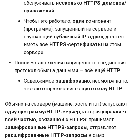
Подключение WSGI — Flask,
(Промежуточный слой)
обслуживать
несколько HTTPS-доменов/
Django и другие
приложений
.
CORS (Cross-Origin Resource
Чтобы это работало,
один
компонент
Генерация SDK
Sharing)
(программа), запущенный на сервере и
слушающий
публичный IP-адрес
, должен
Продвинутые типы Python
SQL (реляционные) базы
иметь
все HTTPS-сертификаты
на этом
данных
сервере.
JSON с байтами в Base64
Большие приложения —
После
установления защищённого соединения,
Строгая проверка HTTP-
несколько файлов
протокол обмена данными —
всё ещё HTTP
.
заголовка Content-Type
Содержимое
зашифровано
, несмотря на то,
Стриминг JSON Lines
что оно отправляется по
протоколу HTTP
.
События, отправляемые
Обычно на сервере (машине, хосте и т.п.) запускают
сервером (SSE)
одну программу/HTTP‑сервер
, которая
управляет
всей частью, связанной с HTTPS
: принимает
Фоновые задачи
зашифрованные HTTPS-запросы
, отправляет
расшифрованные HTTP-запросы
в само
URL-адреса метаданных и