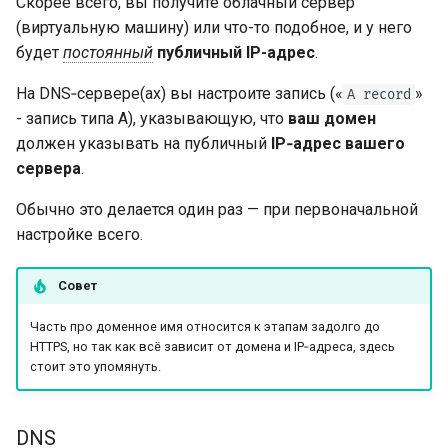
Скорее всего, вы получите облачный сервер
(виртуальную машину) или что-то подобное, и у него
будет
постоянный
публичный IP-адрес
.
На DNS‑сервере(ах) вы настроите запись («
»
A record
- запись типа A), указывающую, что
ваш домен
должен указывать на публичный
IP‑адрес вашего
сервера
.
Обычно это делается один раз — при первоначальной
настройке всего.
Совет
Часть про доменное имя относится к этапам задолго до
HTTPS, но так как всё зависит от домена и IP‑адреса, здесь
стоит это упомянуть.
DNS