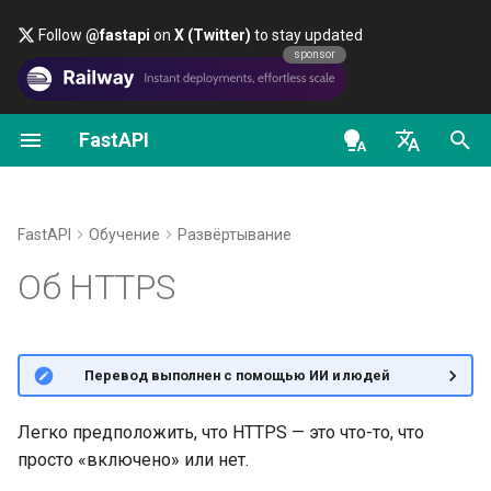
Follow
@fastapi
on
X (Twitter)
to stay updated
sponsor
FastAPI
Первые шаги
Потоковая передача
Общее — Как сделать —
FastAPI class
FastAPI People
Альтернативы, источники
Классы как зависимости
Безопасность — первые
OAuth2 scopes
OpenAPI docs
Let's Encrypt
данных
Рецепты
вдохновения и сравнения
шаги
en - English
Path-параметры
Request Parameters
Помощь
Подзависимости
HTTP Basic Auth
OpenAPI models
HTTPS для разработчиков
Расширенная
Миграция с Pydantic v1 на
История, проектирование и
Получить текущего
de - Deutsch
FastAPI
Обучение
Развёртывание
конфигурация операций
Pydantic v2
будущее
пользователя
Query-параметры
Status Codes
Contributing
Зависимости в
Имя домена
es - español
Об HTTPS
пути
декораторах операции п
GraphQL
Бенчмарки (тесты
Простая авторизация
Тело запроса
UploadFile class
Translations
fr - français
DNS
Дополнительные статус-
производительности)
OAuth2 с паролем и
Глобальные зависимост
hi - हिन्दी
коды
«Bearer»
Пользовательские классы
Query-параметры и
Exceptions - HTTPException
Шаблон Full Stack FastAPI
Начало TLS-рукопожатия
🌐 Перевод выполнен с помощью ИИ и людей
Request и APIRoute
Repository Management
валидация строк
and WebSocketException
ja - 日本語
Зависимости с yield
Возврат ответа напрямую
OAuth2 с паролем (и
External Links
TLS с расширением SNI
ko - 한국어
Легко предположить, что HTTPS — это что-то, что
хешированием), Bearer с
Условный OpenAPI
Path-параметры и
Dependencies - Depends()
просто «включено» или нет.
JWT-токенами
Кастомные ответы —
pt - português
валидация числовых
and Security()
FastAPI and friends
HTTPS‑запрос