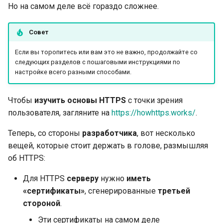
HTML, поток, файл и другие
данных
Расширение OpenAPI
newsletter
Но на самом деле всё гораздо сложнее.
ru - русский язык
APIRouter class
Расшифровка запроса
tr - Türkçe
Дополнительные ответы в
Модели Query-Параметров
Разделять схемы OpenAPI
Совет
OpenAPI
для входа и выхода или нет
Background Tasks -
HTTP‑ответ
uk - українська мова
Body - Множество
BackgroundTasks
Если вы торопитесь или вам это не важно, продолжайте со
zh - 简体中文
Cookies в ответе
параметров
Свои статические ресурсы
следующих разделов с пошаговыми инструкциями по
HTTPS‑ответ
настройке всего разными способами.
UI документации
Request class
zh-hant - 繁體中文
HTTP-заголовки ответа
(самостоятельный хостинг)
Body - Поля
Несколько приложений
WebSockets
Чтобы
изучить основы HTTPS
с точки зрения
Response - Изменение
Настройка Swagger UI
Body - Вложенные модели
пользователя, загляните на
https://howhttps.works/
.
Продление сертификата
статус-кода
HTTPConnection class
Теперь, со стороны
разработчика
, вот несколько
Тестирование базы данных
Объявление примеров
Пересылаемые HTTP-
вещей, которые стоит держать в голове, размышляя
Продвинутые зависимости
данных HTTP-запроса
Response class
заголовки прокси
об HTTPS:
Использование старых
Расширенная
статус-кодов ошибок
Дополнительные типы
Custom Response Classes -
Резюме
Для HTTPS
серверу
нужно
иметь
безопасность
аутентификации 403
данных
File, HTML, Redirect,
«сертификаты»
, сгенерированные
третьей
Streaming, etc.
стороной
.
Прямое использование
Параметры Cookie
Эти сертификаты на самом деле
Request
Server-Sent Events -