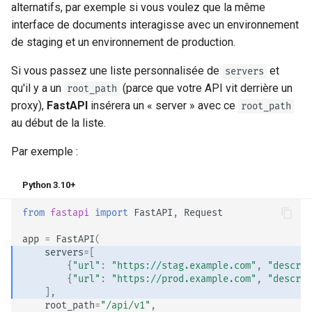
alternatifs, par exemple si vous voulez que la même
interface de documents interagisse avec un environnement
de staging et un environnement de production.
Si vous passez une liste personnalisée de
et
servers
qu'il y a un
(parce que votre API vit derrière un
root_path
proxy),
FastAPI
insérera un « server » avec ce
root_path
au début de la liste.
Par exemple :
Python 3.10+
from
fastapi
import
FastAPI
,
Request
app
=
FastAPI
(
servers
=
[
{
"url"
:
"https://stag.example.com"
,
"descrip
{
"url"
:
"https://prod.example.com"
,
"descrip
],
root_path
=
"/api/v1"
,