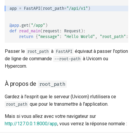
app
=
FastAPI
(
root_path
=
"/api/v1"
)
@app
.
get
(
"/app"
)
def
read_main
(
request
:
Request
):
return
{
"message"
:
"Hello World"
,
"root_path"
:
r
Passer le
à
équivaut à passer l'option
root_path
FastAPI
de ligne de commande
à Uvicorn ou
--root-path
Hypercorn.
À propos de
root_path
Gardez à l'esprit que le serveur (Uvicorn) n'utilisera ce
que pour le transmettre à l'application.
root_path
Mais si vous allez avec votre navigateur sur
http://127.0.0.1:8000/app
, vous verrez la réponse normale :