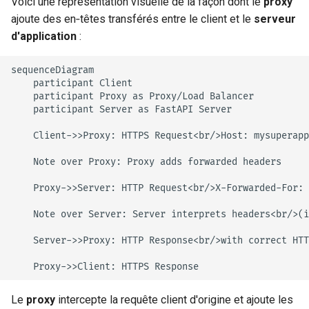
Voici une représentation visuelle de la façon dont le
proxy
ajoute des en‑têtes transférés entre le client et le
serveur
d'application
:
sequenceDiagram

    participant Client

    participant Proxy as Proxy/Load Balancer

    participant Server as FastAPI Server

    Client->>Proxy: HTTPS Request<br/>Host: mysuperapp
    Note over Proxy: Proxy adds forwarded headers

    Proxy->>Server: HTTP Request<br/>X-Forwarded-For: 
    Note over Server: Server interprets headers<br/>(i
    Server->>Proxy: HTTP Response<br/>with correct HTT
    Proxy->>Client: HTTPS Response
Le
proxy
intercepte la requête client d'origine et ajoute les