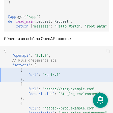
)
@app
.
get
(
"/app"
)
def
read_main
(
request
:
Request
):
return
{
"message"
:
"Hello World"
,
"root_path"
:
r
Générera un schéma OpenAPI comme :
{
"openapi"
:
"3.1.0"
,
// Plus d'éléments ici
"servers"
:
[
{
"url"
:
"/api/v1"
},
{
"url"
:
"https://stag.example.com"
,
"description"
:
"Staging environment"
},
{
"url"
:
"https://prod.example.com"
,