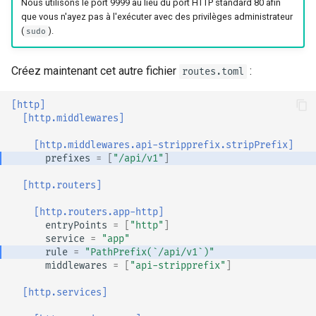
Nous utilisons le port 9999 au lieu du port HTTP standard 80 afin
que vous n'ayez pas à l'exécuter avec des privilèges administrateur
(
).
sudo
Créez maintenant cet autre fichier
:
routes.toml
[http]
[http.middlewares]
[http.middlewares.api-stripprefix.stripPrefix]
prefixes
=
[
"/api/v1"
]
[http.routers]
[http.routers.app-http]
entryPoints
=
[
"http"
]
service
=
"app"
rule
=
"PathPrefix(`/api/v1`)"
middlewares
=
[
"api-stripprefix"
]
[http.services]