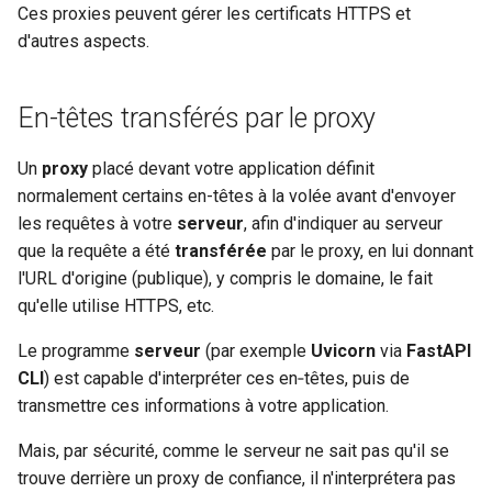
validations numériques
fournisseurs cloud
newsletter
Ces proxies peuvent gérer les certificats HTTPS et
ru - русский язык
Étendre OpenAPI
APIRouter class
Fournir le
root_path
d'autres aspects.
tr - Türkçe
Modèles de paramètres de
Workers du serveur - Uvicorn
requête
avec workers
Séparer les schémas
Background Tasks -
Vérifier le
actuel
root_path
uk - українська мова
OpenAPI pour l'entrée et la
BackgroundTasks
En-têtes transférés par le proxy
zh - 简体中文
sortie ou non
Body - Paramètres multiples
FastAPI dans des conteneurs
Définir le
dans
root_path
- Docker
Request class
l'application FastAPI
Un
proxy
placé devant votre application définit
zh-hant - 繁體中文
Héberger en propre les
Corps - Champs
normalement certains en-têtes à la volée avant d'envoyer
ressources statiques de l’UI
WebSockets
À propos de
les requêtes à votre
root_path
serveur
, afin d'indiquer au serveur
des docs personnalisées
Corps - Modèles imbriqués
que la requête a été
transférée
par le proxy, en lui donnant
HTTPConnection class
À propos des proxies avec un
l'URL d'origine (publique), y compris le domaine, le fait
Configurer Swagger UI
Déclarer des exemples de
préfixe de chemin supprimé
qu'elle utilise HTTPS, etc.
données de requête
Response class
Le programme
serveur
(par exemple
Uvicorn
via
FastAPI
Tester une base de données
Tester localement avec Traefik
CLI
) est capable d'interpréter ces en‑têtes, puis de
Types de données
Custom Response Classes -
Utiliser les anciens codes
transmettre ces informations à votre application.
supplémentaires
File, HTML, Redirect,
Vérifier les réponses
d'erreur d'authentification 403
Streaming, etc.
Mais, par sécurité, comme le serveur ne sait pas qu'il se
Paramètres de cookie
Vérifier l'interface de
trouve derrière un proxy de confiance, il n'interprétera pas
Server-Sent Events -
documentation