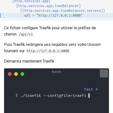
[http.services.app]
[http.services.app.loadBalancer]
[[http.services.app.loadBalancer.servers]]
url
=
"http://127.0.0.1:8000"
Ce fichier configure Traefik pour utiliser le préfixe de
chemin
.
/api/v1
Puis Traefik redirigera ses requêtes vers votre Uvicorn
tournant sur
.
http://127.0.0.1:8000
Démarrez maintenant Traefik :
fast →
./traefik --
configFile=traefik.toml