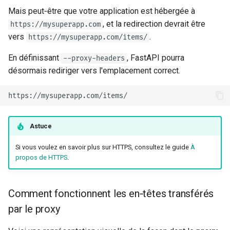
Métadonnées et URL des
Mais peut‑être que votre application est hébergée à
documents
, et la redirection devrait être
https://mysuperapp.com
vers
.
https://mysuperapp.com/items/
Frontend
En définissant
, FastAPI pourra
--proxy-headers
désormais rediriger vers l'emplacement correct. 😎
Fichiers statiques
Tester
Débogage
Astuce
Si vous voulez en savoir plus sur HTTPS, consultez le guide
À
propos de HTTPS
.
Comment fonctionnent les en‑têtes transférés
par le proxy