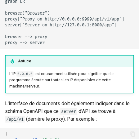
graph LR

browser("Browser")

proxy["Proxy on http://0.0.0.0:9999/api/v1/app"]

server["Server on http://127.0.0.1:8000/app"]

browser --> proxy

proxy --> server
Astuce
L'IP
est couramment utilisée pour signifier que le
0.0.0.0
programme écoute sur toutes les IP disponibles de cette
machine/serveur.
L'interface de documents doit également indiquer dans le
schéma OpenAPI que ce
d'API se trouve à
server
(derrière le proxy). Par exemple :
/api/v1
{