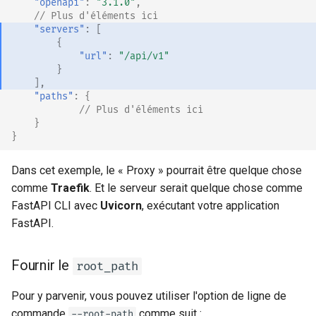
"openapi"
:
"3.1.0"
,
// Plus d'éléments ici
"servers"
:
[
{
"url"
:
"/api/v1"
}
],
"paths"
:
{
// Plus d'éléments ici
}
}
Dans cet exemple, le « Proxy » pourrait être quelque chose
comme
Traefik
. Et le serveur serait quelque chose comme
FastAPI CLI avec
Uvicorn
, exécutant votre application
FastAPI.
Fournir le
root_path
Pour y parvenir, vous pouvez utiliser l'option de ligne de
commande
comme suit :
--root-path