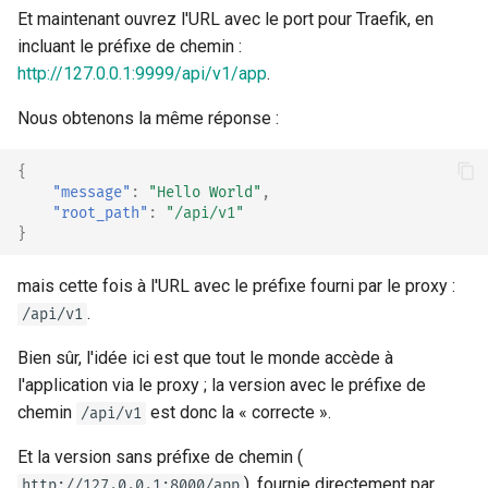
Et maintenant ouvrez l'URL avec le port pour Traefik, en
incluant le préfixe de chemin :
http://127.0.0.1:9999/api/v1/app
.
Nous obtenons la même réponse :
{
"message"
:
"Hello World"
,
"root_path"
:
"/api/v1"
}
mais cette fois à l'URL avec le préfixe fourni par le proxy :
.
/api/v1
Bien sûr, l'idée ici est que tout le monde accède à
l'application via le proxy ; la version avec le préfixe de
chemin
est donc la « correcte ».
/api/v1
Et la version sans préfixe de chemin (
), fournie directement par
http://127.0.0.1:8000/app