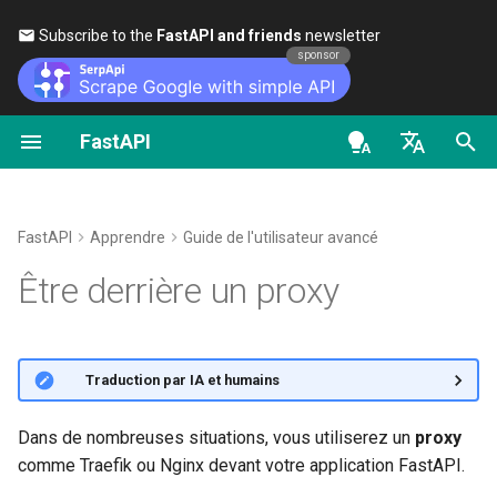
Follow
FastAPI
on
LinkedIn
to stay updated
sponsor
FastAPI
Démarrer
Scopes OAuth2
À propos des versions de
Général - Guides pratiques -
FastAPI class
FastAPI People
Alternatives, inspiration et
Utiliser des classes comm
Sécurité - Premiers pas
OpenAPI docs
En-têtes transférés par le proxy
FastAPI
Recettes
comparaisons
dépendances
en - English
Paramètres de chemin
Authentification HTTP Basic
Request Parameters
Aider
Obtenir l'utilisateur actuel
OpenAPI models
Activer les en-têtes transférés
FastAPI Cloud
Migrer de Pydantic v1 à
Histoire, conception et avenir
Sous-dépendances
par le proxy
de - Deutsch
FastAPI
Apprendre
Guide de l'utilisateur avancé
Pydantic v2
Paramètres de requête
Status Codes
Contributing
OAuth2 simple avec
es - español
Être derrière un proxy
À propos de HTTPS
Tests de performance
Gérer les dépendances da
Password et Bearer
Redirections avec HTTPS
GraphQL
les décorateurs de chemin
Corps de la requête
UploadFile class
Translations
fr - français
d'accès
Exécuter un serveur
Repository Management
OAuth2 avec mot de passe
Comment fonctionnent les
hi - हिन्दी
manuellement
Personnaliser les classes
(et hachage), Bearer avec 
Paramètres de requête et
Exceptions - HTTPException
Modèle Full Stack FastAPI
en‑têtes transférés par le
🌐 Traduction par IA et humains
Request et APIRoute
Dépendances globales
jetons JWT
validations de chaînes de
and WebSocketException
ja - 日本語
proxy
caractères
Concepts de déploiement
External Links
ko - 한국어
Dans de nombreuses situations, vous utiliserez un
proxy
Configurer OpenAPI de
Utiliser des dépendances
Dependencies - Depends()
Proxy avec un préfixe de chemin
comme Traefik ou Nginx devant votre application FastAPI.
manière conditionnelle
pt - português
avec yield
Paramètres de chemin et
Déployer FastAPI sur des
and Security()
supprimé
FastAPI and friends