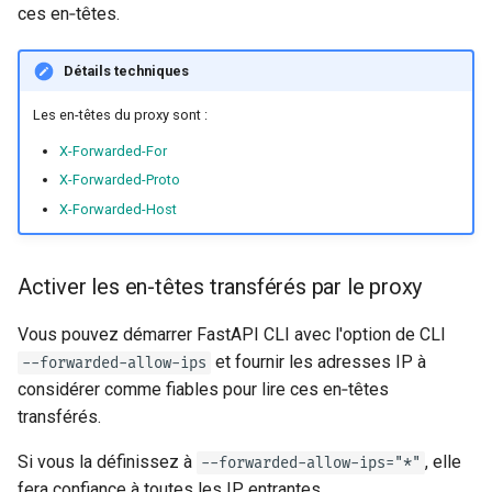
ces en‑têtes.
Paramètres d'en-tête
EventSourceResponse and
ServerSentEvent
Serveurs supplémentaires
Détails techniques
Modèles de paramètres de
cookies
Middleware
Désactiver le serveur
Les en-têtes du proxy sont :
automatique issu de
X-Forwarded-For
Modèles de paramètres d'en-
OpenAPI
root_path
X-Forwarded-Proto
tête
Security Tools
X-Forwarded-Host
Monter une sous-application
Modèle de réponse - Type de
retour
Encoders - jsonable_encoder
Activer les en-têtes transférés par le proxy
Modèles supplémentaires
Static Files - StaticFiles
Vous pouvez démarrer FastAPI CLI avec l'option de CLI
et fournir les adresses IP à
--forwarded-allow-ips
Code d'état de la réponse
Templating - Jinja2Templates
considérer comme fiables pour lire ces en‑têtes
transférés.
Données de formulaire
Test Client - TestClient
Si vous la définissez à
, elle
--forwarded-allow-ips="*"
Modèles de formulaire
fera confiance à toutes les IP entrantes.