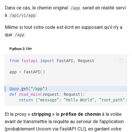
Dans ce cas, le chemin original
serait en réalité servi
/app
à
.
/api/v1/app
Même si tout votre code est écrit en supposant qu'il n'y a
que
.
/app
Python 3.10+
from
fastapi
import
FastAPI
,
Request
app
=
FastAPI
()
@app
.
get
(
"/app"
)
def
read_main
(
request
:
Request
):
return
{
"message"
:
"Hello World"
,
"root_path"
:
r
Et le proxy
« stripping »
le
préfixe de chemin
à la volée
avant de transmettre la requête au serveur de l'application
(probablement Uvicorn via FastAPI CLI), en gardant votre