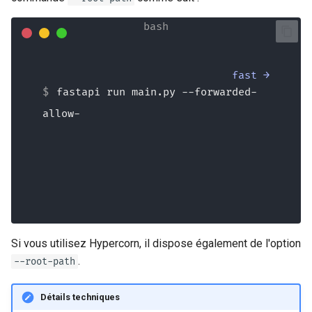
fast →
fastapi run main.py --forwarded-
allow-ips="*" --root-
Si vous utilisez Hypercorn, il dispose également de l'option
.
--root-path
Détails techniques