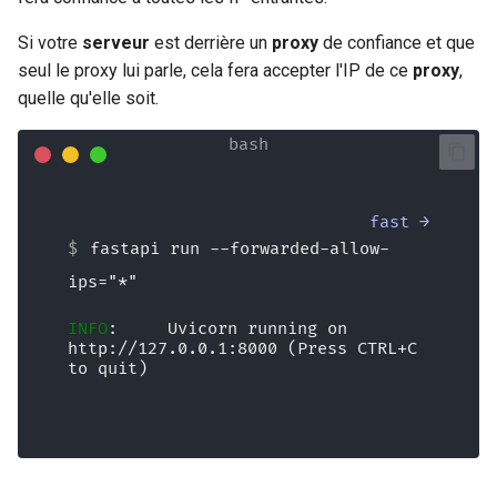
Envoyer des fichiers
Si votre
serveur
est derrière un
proxy
de confiance et que
seul le proxy lui parle, cela fera accepter l'IP de ce
proxy
,
Utiliser des formulaires et
quelle qu'elle soit.
des fichiers de requête
Gérer les erreurs
Configurer les chemins
fastapi run --forwarded-allow-
d'accès
ips="*"
Encodeur compatible JSON
INFO
:     Uvicorn running on 
http://127.0.0.1:8000 (Press CTRL+C 
Corps - Mises à jour
to quit)
restart ↻
Dépendances
Sécurité