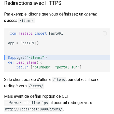
Redirections avec HTTPS
Middleware
Par exemple, disons que vous définissez un
chemin
CORS (Partage des
d'accès
:
/items/
ressources entre origines)
from
fastapi
import
FastAPI
Bases de données SQL
app
=
FastAPI
()
(relationnelles)
Créer des applications plus
@app
.
get
(
"/items/"
)
def
read_items
():
grandes - Plusieurs fichiers
return
[
"plumbus"
,
"portal gun"
]
Diffuser des JSON Lines
Si le client essaie d'aller à
, par défaut, il sera
/items
redirigé vers
.
/items/
Événements envoyés par le
serveur (SSE)
Mais avant de définir l'option de CLI
, il pourrait rediriger vers
--forwarded-allow-ips
Tâches d'arrière-plan
.
http://localhost:8000/items/