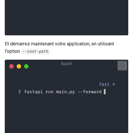
INFO[0000] Configuration loaded from 
file: 
/home/user/awesomeapi/traefik.toml
Et démarrez maintenant votre application, en utilisant
l'option
:
--root-path
fast →
fastapi run main.py --forwarded-
allow-ips="*