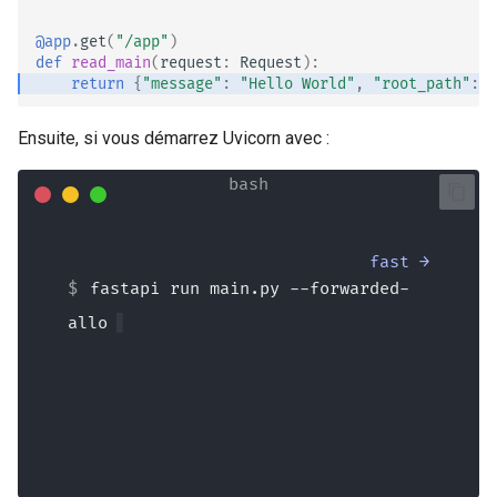
@app
.
get
(
"/app"
)
def
read_main
(
request
:
Request
):
return
{
"message"
:
"Hello World"
,
"root_path"
:
r
Ensuite, si vous démarrez Uvicorn avec :
fast →
fastapi run main.py --forwarded-
allow-ips="*" --roo