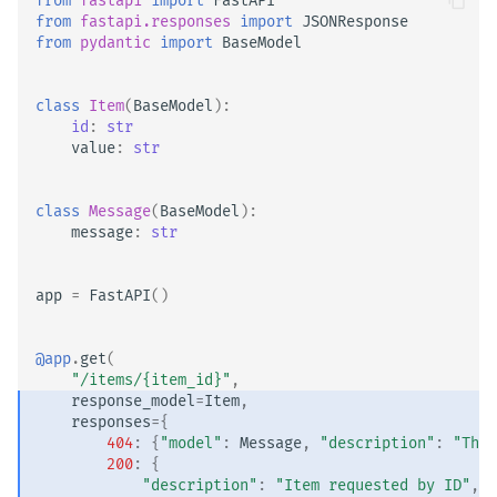
from
fastapi
import
FastAPI
from
fastapi.responses
import
JSONResponse
from
pydantic
import
BaseModel
class
Item
(
BaseModel
):
id
:
str
value
:
str
class
Message
(
BaseModel
):
message
:
str
app
=
FastAPI
()
@app
.
get
(
"/items/
{item_id}
"
,
response_model
=
Item
,
responses
=
{
404
:
{
"model"
:
Message
,
"description"
:
"The 
200
:
{
"description"
:
"Item requested by ID"
,