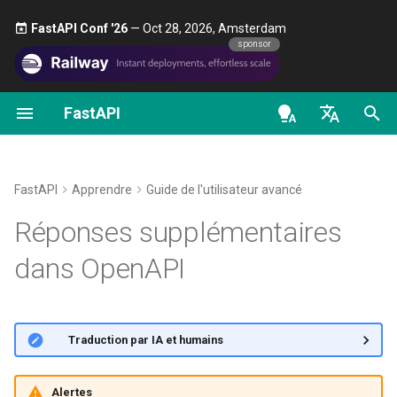
FastAPI Conf '26
— Oct 28, 2026, Amsterdam 🎤
sponsor
FastAPI
Démarrer
Scopes OAuth2
À propos des versions de
Général - Guides pratiques -
FastAPI class
FastAPI People
Alternatives, inspiration et
Utiliser des classes comm
Sécurité - Premiers pas
OpenAPI docs
Réponse supplémentaire avec
FastAPI
Recettes
comparaisons
dépendances
model
en - English
Paramètres de chemin
Authentification HTTP Basic
Request Parameters
Aider
Obtenir l'utilisateur actuel
OpenAPI models
FastAPI Cloud
Migrer de Pydantic v1 à
Histoire, conception et avenir
Sous-dépendances
Types de médias
de - Deutsch
FastAPI
Apprendre
Guide de l'utilisateur avancé
Pydantic v2
Paramètres de requête
Status Codes
Contributing
OAuth2 simple avec
supplémentaires pour la réponse
es - español
Réponses supplémentaires
À propos de HTTPS
Tests de performance
Gérer les dépendances da
Password et Bearer
principale
GraphQL
les décorateurs de chemin
Corps de la requête
UploadFile class
Translations
fr - français
dans OpenAPI
d'accès
Exécuter un serveur
Repository Management
OAuth2 avec mot de passe
Combiner les informations
hi - हिन्दी
manuellement
Personnaliser les classes
(et hachage), Bearer avec 
Paramètres de requête et
Exceptions - HTTPException
Modèle Full Stack FastAPI
Request et APIRoute
Dépendances globales
jetons JWT
validations de chaînes de
and WebSocketException
ja - 日本語
Combinez les réponses
caractères
Concepts de déploiement
prédéfinies et les réponses
External Links
🌐 Traduction par IA et humains
ko - 한국어
Configurer OpenAPI de
Utiliser des dépendances
personnalisées
Dependencies - Depends()
manière conditionnelle
pt - português
avec yield
Paramètres de chemin et
Déployer FastAPI sur des
and Security()
FastAPI and friends
Alertes