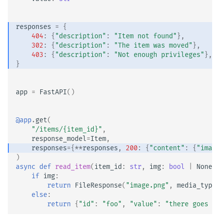
responses
=
{
404
:
{
"description"
:
"Item not found"
},
302
:
{
"description"
:
"The item was moved"
},
403
:
{
"description"
:
"Not enough privileges"
},
}
app
=
FastAPI
()
@app
.
get
(
"/items/
{item_id}
"
,
response_model
=
Item
,
responses
=
{
**
responses
,
200
:
{
"content"
:
{
"image
)
async
def
read_item
(
item_id
:
str
,
img
:
bool
|
None
=
if
img
:
return
FileResponse
(
"image.png"
,
media_type
=
else
:
return
{
"id"
:
"foo"
,
"value"
:
"there goes my