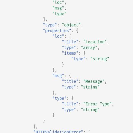
"loc"
,
"msg"
,
"type"
],
"type"
:
"object"
,
"properties"
:
{
"loc"
:
{
"title"
:
"Location"
,
"type"
:
"array"
,
"items"
:
{
"type"
:
"string"
}
},
"msg"
:
{
"title"
:
"Message"
,
"type"
:
"string"
},
"type"
:
{
"title"
:
"Error Type"
,
"type"
:
"string"
}
}
},
"HTTPValidationError"
:
{