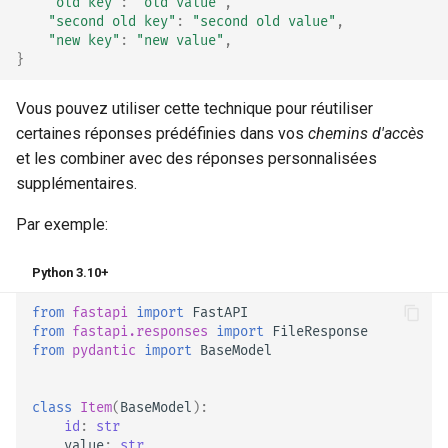
"old key"
:
"old value"
,
"second old key"
:
"second old value"
,
"new key"
:
"new value"
,
}
Vous pouvez utiliser cette technique pour réutiliser
certaines réponses prédéfinies dans vos
chemins d'accès
et les combiner avec des réponses personnalisées
supplémentaires.
Par exemple:
Python 3.10+
from
fastapi
import
FastAPI
from
fastapi.responses
import
FileResponse
from
pydantic
import
BaseModel
class
Item
(
BaseModel
):
id
:
str
value
:
str