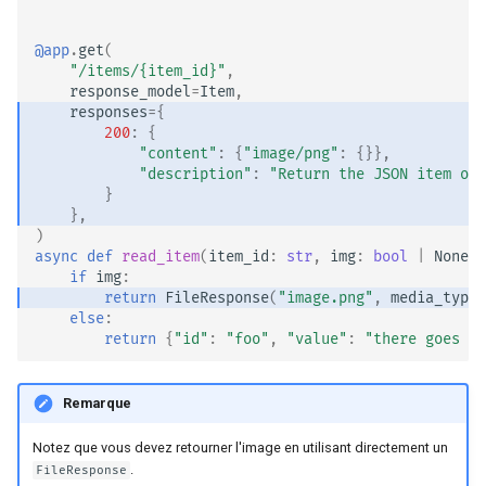
@app
.
get
(
"/items/
{item_id}
"
,
response_model
=
Item
,
responses
=
{
200
:
{
"content"
:
{
"image/png"
:
{}},
"description"
:
"Return the JSON item or 
}
},
)
async
def
read_item
(
item_id
:
str
,
img
:
bool
|
None
=
if
img
:
return
FileResponse
(
"image.png"
,
media_type
=
else
:
return
{
"id"
:
"foo"
,
"value"
:
"there goes my
Remarque
Notez que vous devez retourner l'image en utilisant directement un
.
FileResponse