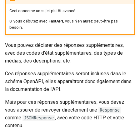
validations numériques
fournisseurs cloud
Plus d'informations sur les
newsletter
ru - русский язык
Étendre OpenAPI
réponses OpenAPI
APIRouter class
Ceci concerne un sujet plutôt avancé.
tr - Türkçe
Modèles de paramètres de
Workers du serveur - Uvicorn
Si vous débutez avec
FastAPI
, vous n'en aurez peut-être pas
requête
avec workers
Séparer les schémas
Background Tasks -
uk - українська мова
besoin.
OpenAPI pour l'entrée et la
BackgroundTasks
zh - 简体中文
sortie ou non
Body - Paramètres multiples
FastAPI dans des conteneurs
Vous pouvez déclarer des réponses supplémentaires,
- Docker
Request class
zh-hant - 繁體中文
avec des codes d'état supplémentaires, des types de
Héberger en propre les
Corps - Champs
médias, des descriptions, etc.
ressources statiques de l’UI
WebSockets
des docs personnalisées
Corps - Modèles imbriqués
Ces réponses supplémentaires seront incluses dans le
HTTPConnection class
schéma OpenAPI, elles apparaîtront donc également dans
Configurer Swagger UI
Déclarer des exemples de
la documentation de l'API.
données de requête
Response class
Tester une base de données
Mais pour ces réponses supplémentaires, vous devez
Types de données
Custom Response Classes -
vous assurer de renvoyer directement une
Response
Utiliser les anciens codes
supplémentaires
File, HTML, Redirect,
comme
, avec votre code HTTP et votre
JSONResponse
d'erreur d'authentification 403
Streaming, etc.
contenu.
Paramètres de cookie
Server-Sent Events -