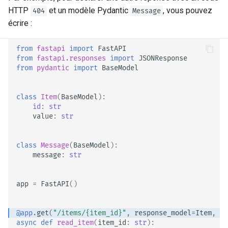
HTTP
et un modèle Pydantic
, vous pouvez
404
Message
Envoyer des fichiers
écrire :
Utiliser des formulaires et
from
fastapi
import
FastAPI
des fichiers de requête
from
fastapi.responses
import
JSONResponse
from
pydantic
import
BaseModel
Gérer les erreurs
class
Item
(
BaseModel
):
Configurer les chemins
id
:
str
value
:
str
d'accès
Encodeur compatible JSON
class
Message
(
BaseModel
):
message
:
str
Corps - Mises à jour
app
=
FastAPI
()
Dépendances
@app
.
get
(
"/items/
{item_id}
"
,
response_model
=
Item
,
re
Sécurité
async
def
read_item
(
item_id
:
str
):