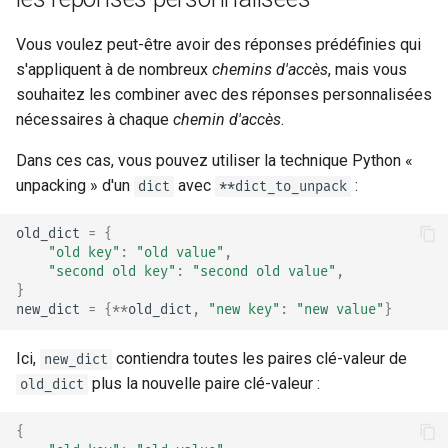
Vous voulez peut-être avoir des réponses prédéfinies qui
s'appliquent à de nombreux
chemins d'accès
, mais vous
souhaitez les combiner avec des réponses personnalisées
nécessaires à chaque
chemin d'accès
.
Dans ces cas, vous pouvez utiliser la technique Python «
unpacking » d'un
avec
:
dict
**dict_to_unpack
old_dict
=
{
"old key"
:
"old value"
,
"second old key"
:
"second old value"
,
}
new_dict
=
{
**
old_dict
,
"new key"
:
"new value"
}
Ici,
contiendra toutes les paires clé-valeur de
new_dict
plus la nouvelle paire clé-valeur :
old_dict
{