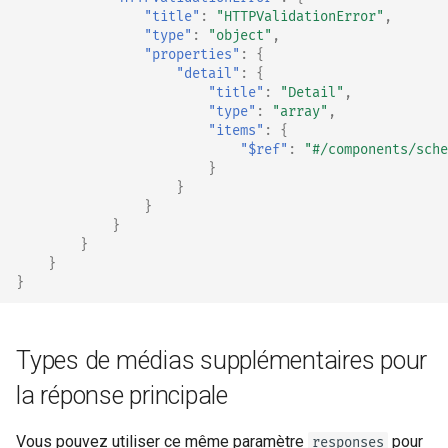
"title"
:
"HTTPValidationError"
,
"type"
:
"object"
,
"properties"
:
{
"detail"
:
{
"title"
:
"Detail"
,
"type"
:
"array"
,
"items"
:
{
"$ref"
:
"#/components/sche
}
}
}
}
}
}
}
Types de médias supplémentaires pour
la réponse principale
Vous pouvez utiliser ce même paramètre
pour
responses