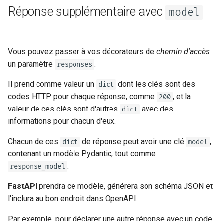
Réponse supplémentaire avec
Paramètres d'en-tête
EventSourceResponse and
model
ServerSentEvent
Modèles de paramètres de
cookies
Middleware
Vous pouvez passer à vos décorateurs de
chemin d'accès
un paramètre
.
responses
Modèles de paramètres d'en-
OpenAPI
tête
Il prend comme valeur un
dont les clés sont des
dict
Security Tools
codes HTTP pour chaque réponse, comme
, et la
200
Modèle de réponse - Type de
valeur de ces clés sont d'autres
avec des
dict
retour
Encoders - jsonable_encoder
informations pour chacun d'eux.
Chacun de ces
de réponse peut avoir une clé
,
dict
model
Modèles supplémentaires
Static Files - StaticFiles
contenant un modèle Pydantic, tout comme
.
Code d'état de la réponse
response_model
Templating - Jinja2Templates
FastAPI
prendra ce modèle, générera son schéma JSON et
Données de formulaire
Test Client - TestClient
l'inclura au bon endroit dans OpenAPI.
Modèles de formulaire
Par exemple, pour déclarer une autre réponse avec un code