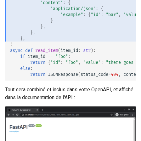
"content"
:
{
"application/json"
:
{
"example"
:
{
"id"
:
"bar"
,
"value"
}
},
},
},
)
async
def
read_item
(
item_id
:
str
):
if
item_id
==
"foo"
:
return
{
"id"
:
"foo"
,
"value"
:
"there goes my
else
:
return
JSONResponse
(
status_code
=
404
,
content
Tout sera combiné et inclus dans votre OpenAPI, et affiché
dans la documentation de l'API :