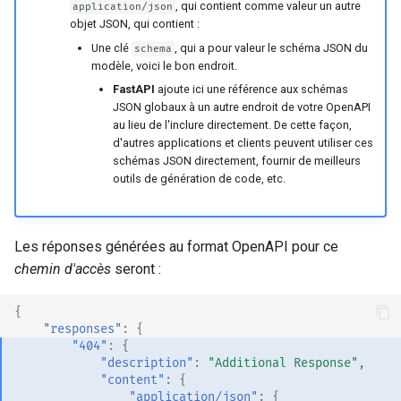
, qui contient comme valeur un autre
application/json
Métadonnées et URL des
objet JSON, qui contient :
documents
Une clé
, qui a pour valeur le schéma JSON du
schema
modèle, voici le bon endroit.
Frontend
FastAPI
ajoute ici une référence aux schémas
JSON globaux à un autre endroit de votre OpenAPI
Fichiers statiques
au lieu de l'inclure directement. De cette façon,
d'autres applications et clients peuvent utiliser ces
schémas JSON directement, fournir de meilleurs
Tester
outils de génération de code, etc.
Débogage
Les réponses générées au format OpenAPI pour ce
chemin d'accès
seront :
{
"responses"
:
{
"404"
:
{
"description"
:
"Additional Response"
,
"content"
:
{
"application/json"
:
{