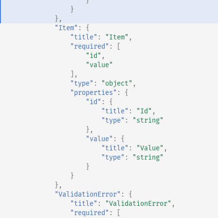
}
}
},
"Item"
:
{
"title"
:
"Item"
,
"required"
:
[
"id"
,
"value"
],
"type"
:
"object"
,
"properties"
:
{
"id"
:
{
"title"
:
"Id"
,
"type"
:
"string"
},
"value"
:
{
"title"
:
"Value"
,
"type"
:
"string"
}
}
},
"ValidationError"
:
{
"title"
:
"ValidationError"
,
"required"
:
[