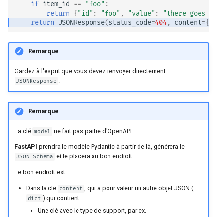
if
item_id
==
"foo"
:
Middleware
return
{
"id"
:
"foo"
,
"value"
:
"there goes my
return
JSONResponse
(
status_code
=
404
,
content
=
{
"m
CORS (Partage des
ressources entre origines)
Remarque
Gardez à l'esprit que vous devez renvoyer directement
Bases de données SQL
.
JSONResponse
(relationnelles)
Créer des applications plus
Remarque
grandes - Plusieurs fichiers
La clé
ne fait pas partie d'OpenAPI.
model
Diffuser des JSON Lines
FastAPI
prendra le modèle Pydantic à partir de là, générera le
et le placera au bon endroit.
JSON Schema
Événements envoyés par le
Le bon endroit est :
serveur (SSE)
Dans la clé
, qui a pour valeur un autre objet JSON (
content
) qui contient :
dict
Tâches d'arrière-plan
Une clé avec le type de support, par ex.